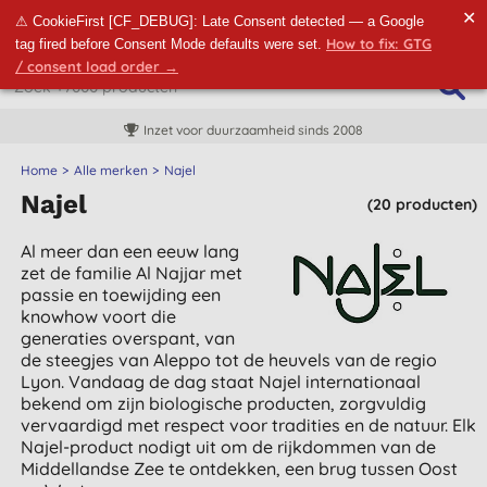
✕
⚠ CookieFirst [CF_DEBUG]: Late Consent detected — a Google
How to fix: GTG
tag fired before Consent Mode defaults were set.
/ consent load order →
Inzet voor duurzaamheid sinds 2008
Home
Alle merken
Najel
Najel
(20 producten)
Al meer dan een eeuw lang
zet de familie Al Najjar met
passie en toewijding een
knowhow voort die
generaties overspant, van
de steegjes van Aleppo tot de heuvels van de regio
Lyon.
Vandaag de dag staat Najel internationaal
bekend om zijn biologische producten, zorgvuldig
vervaardigd met respect voor tradities en de natuur.
Elk
Najel-product nodigt uit om de rijkdommen van de
Middellandse Zee te ontdekken, een brug tussen Oost