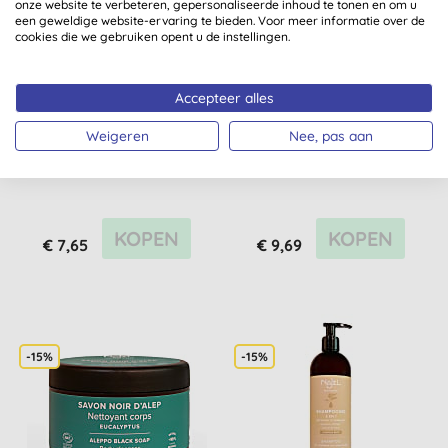
onze website te verbeteren, gepersonaliseerde inhoud te tonen en om u
een geweldige website-ervaring te bieden. Voor meer informatie over de
cookies die we gebruiken opent u de instellingen.
Accepteer alles
Najel Vloeibare Aleppo
Najel Damascus
Weigeren
Nee, pas aan
Zeep 5% Laurier 500ml
Rozenbloesemwater
KOPEN
KOPEN
€ 7,65
€ 9,69
-15%
-15%