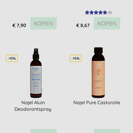
(
1
)
KOPEN
KOPEN
€ 7,90
€ 8,67
-15%
-15%
Najel Aluin
Najel Pure Castorolie
Deodorantspray