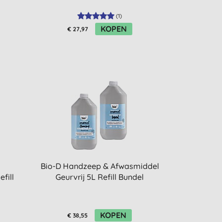
(
1
)
KOPEN
€ 27,97
Bio-D Handzeep & Afwasmiddel
fill
Geurvrij 5L Refill Bundel
KOPEN
€ 38,55