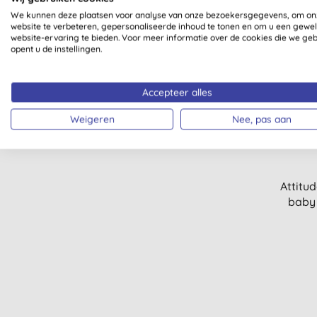
Patchouli (2)
We kunnen deze plaatsen voor analyse van onze bezoekersgegevens, om on
Pepermunt (2)
website te verbeteren, gepersonaliseerde inhoud te tonen en om u een gewe
website-ervaring te bieden. Voor meer informatie over de cookies die we ge
Perzik (1)
opent u de instellingen.
Rhubarb (3)
Rozemarijn (2)
Sinaasappel (3)
Accepteer alles
Vetiver (1)
Weigeren
Nee, pas aan
Vijg (2)
Attitu
baby 