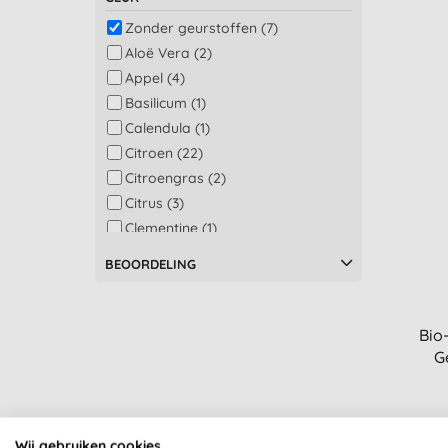
Zonder geurstoffen (7)
Aloë Vera (2)
Appel (4)
Basilicum (1)
Calendula (1)
Citroen (22)
Citroengras (2)
Citrus (3)
Clementine (1)
Geranium (2)
BEOORDELING
Granaatappel (1)
Grapefruit (4)
Jasmijn (1)
Bio
Kamille (7)
G
Kokosnoot (1)
Lavendel (5)
Mandarijn (3)
Wij gebruiken cookies