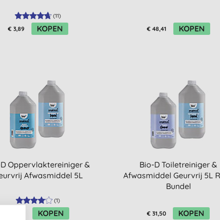
(
11
)
KOPEN
KOPEN
€ 3,89
€ 48,41
-D Oppervlaktereiniger &
Bio-D Toiletreiniger &
eurvrij Afwasmiddel 5L
Afwasmiddel Geurvrij 5L Re
Bundel
(
1
)
KOPEN
KOPEN
€ 35,15
€ 31,50