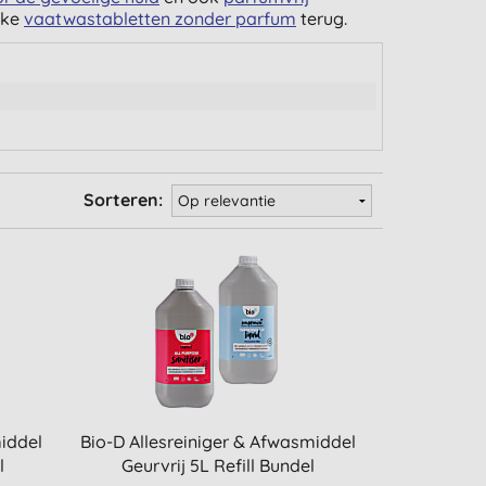
jke
vaatwastabletten zonder parfum
terug.
Sorteren:
iddel
Bio-D Allesreiniger & Afwasmiddel
l
Geurvrij 5L Refill Bundel