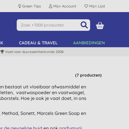
Green Tips
Mijn Account
Mijn Lijst
AK
CADEAU & TRAVEL
AANBIEDINGEN
Inzet voor duurzaamheid sinds 2008
(7 producten)
n bestaat uit vloeibaar afwasmiddel en
bletten, vaatwaspoeder en vaatwasgel,
rstels. Hoe je ook je vaat doet, in ons
, Method, Sonett, Marcels Green Soap en
r de gevoelige huid
en ook
parfumvrij