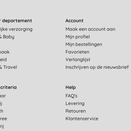
r departement
Account
ijke verzorging
Maak een account aan
& Baby
Mijn profiel
Mijn bestellingen
maak
Favorieten
eid
Verlanglijst
& Travel
Inschrijven op de nieuwsbrief
criteria
Help
aar
FAQ's
ij
Levering
ch
Retouren
Free
Klantenservice
ij