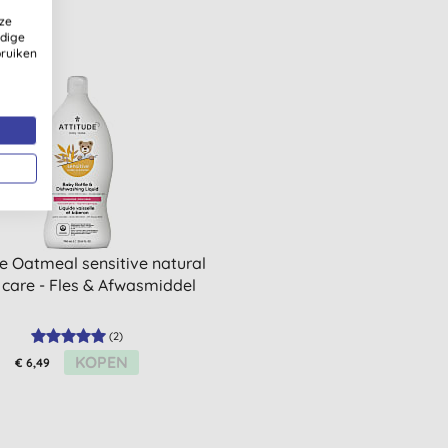
ze
ldige
bruiken
de Oatmeal sensitive natural
care - Fles & Afwasmiddel
(
2
)
KOPEN
€ 6,49