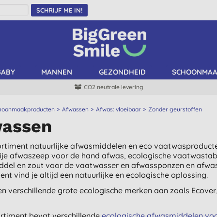
SCHRIJF ME IN!
BABY
MANNEN
GEZONDHEID
SCHOONMA
CO2 neutrale levering
hoonmaakproducten
Afwassen
Afwas: vloeibaar
Zonder geurstoffen
assen
rtiment natuurlijke afwasmiddelen en eco vaatwasproducte
rije afwaszeep voor de hand afwas, ecologische vaatwasta
del en zout voor de vaatwasser en afwassponzen en afwasbo
nt vind je altijd een natuurlijke en ecologische oplossing.
n verschillende grote ecologische merken aan zoals Ecover
rtiment bevat verschillende
ecologische afwasmiddelen voo