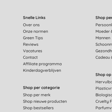
Snelle Links
Shop pe
Over ons
Persoonl
Onze normen
Moeder 
Green Tips
Mannen
Reviews
Schoon
Vacatures
Gezondh
Contact
Cadeau 
Affiliate programma
Kinderdagverblijven
Shop op 
Hervulb
Shop per categorie
Plasticvr
Shop per merk
Biologis
Shop nieuwe producten
Cruelty 
Shop bestsellers
Parfumvr