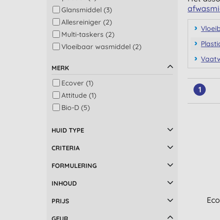
afwasmi
Glansmiddel (3)
Allesreiniger (2)
Vloei
Multi-taskers (2)
Plast
Vloeibaar wasmiddel (2)
Was (2)
Vaatw
MERK
Was – kleur (2)
Ecover (1)
Was – wit (2)
1
Attitude (1)
Badkamer (1)
Bio-D (5)
Badkamer en toilet (1)
Hand en lichaamszeep (1)
HUID TYPE
CRITERIA
FORMULERING
INHOUD
Eco
PRIJS
GEUR