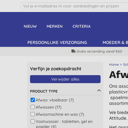
NIEUW
MERKEN
CRITERIA
PERSOONLIJKE VERZORGING
MOEDER & 
Gratis verzending vanaf €60
Home
Sc
Verfijn je zoekopdracht
Afw
Verwijder alles
Ons asso
PRODUCT TYPE
plasticv
spoelmid
Afwas: vloeibaar (7)
assortime
Afwassen (17)
We biede
Afwasmachine en was (7)
Attitude.
Vaatwasser : tabletten, gel en
poeder (4)
Het asso