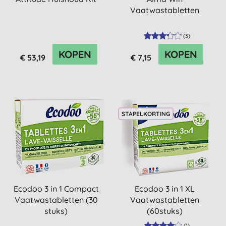
Vaatwastabletten
(
3
)
KOPEN
KOPEN
€ 53,19
€ 7,15
STAPELKORTING
Ecodoo 3 in 1 Compact
Ecodoo 3 in 1 XL
Vaatwastabletten (30
Vaatwastabletten
stuks)
(60stuks)
(
1
)