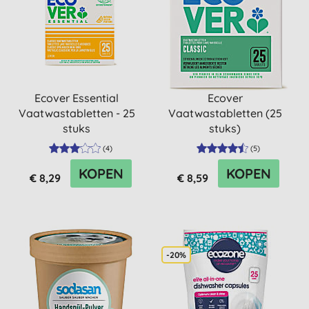
Ecover Essential
Ecover
Vaatwastabletten - 25
Vaatwastabletten (25
stuks
stuks)
(
4
)
(
5
)
KOPEN
KOPEN
€ 8,29
€ 8,59
-20%