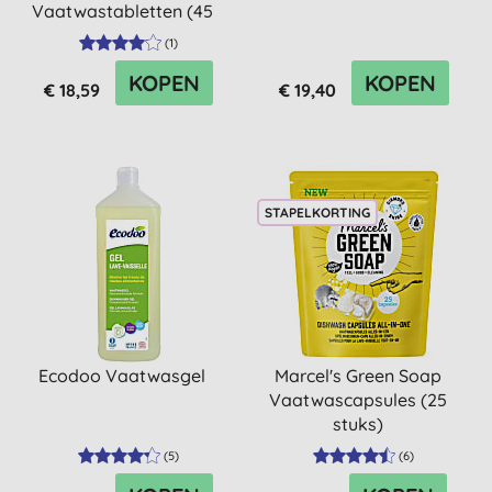
Vaatwastabletten (45
stuks)
(
1
)
KOPEN
KOPEN
€ 18,59
€ 19,40
STAPELKORTING
Ecodoo Vaatwasgel
Marcel's Green Soap
Vaatwascapsules (25
stuks)
(
5
)
(
6
)