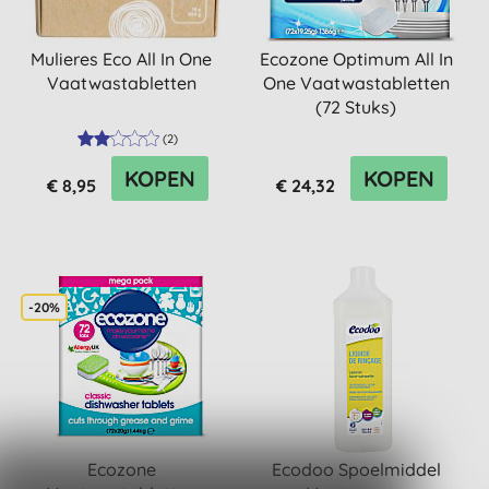
Mulieres Eco All In One
Ecozone Optimum All In
Vaatwastabletten
One Vaatwastabletten
(72 Stuks)
(
2
)
KOPEN
KOPEN
€ 8,95
€ 24,32
-20%
Ecozone
Ecodoo Spoelmiddel