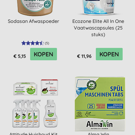
Sodasan Afwaspoeder
Ecozone Elite All In One
Vaatwascapsules (25
stuks)
(
5
)
KOPEN
KOPEN
€ 5,15
€ 11,96
Attitude Huishoud Kit
Alma Win