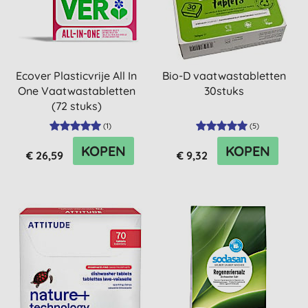
Ecover Plasticvrije All In
Bio-D vaatwastabletten
One Vaatwastabletten
30stuks
(72 stuks)
(
1
)
(
5
)
KOPEN
KOPEN
€ 26,59
€ 9,32