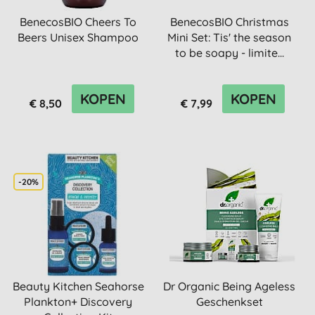
BenecosBIO Cheers To
BenecosBIO Christmas
Beers Unisex Shampoo
Mini Set: Tis' the season
to be soapy - limite...
KOPEN
KOPEN
€ 8,50
€ 7,99
-20%
Beauty Kitchen Seahorse
Dr Organic Being Ageless
Plankton+ Discovery
Geschenkset