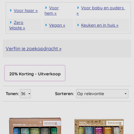
Voor
Voor baby en ouders
Voor haar »
hem »
»
Zero
Vegan »
Keuken en in huis »
Waste »
Verfijn je zoekopdracht »
20% Korting - Uitverkoop
Tonen:
Sorteren: