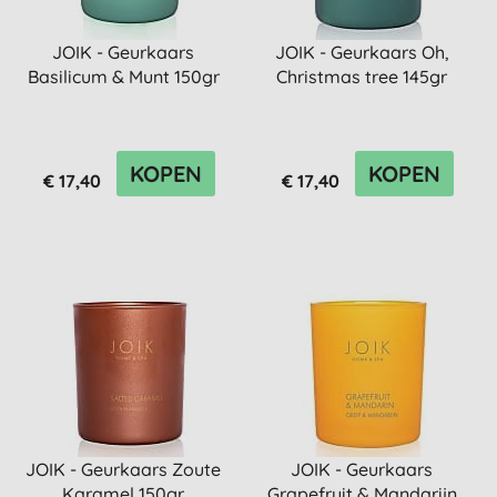
JOIK - Geurkaars
JOIK - Geurkaars Oh,
Basilicum & Munt 150gr
Christmas tree 145gr
KOPEN
KOPEN
€ 17,40
€ 17,40
JOIK - Geurkaars Zoute
JOIK - Geurkaars
Karamel 150gr
Grapefruit & Mandarijn