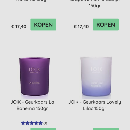
150gr
KOPEN
KOPEN
€ 17,40
€ 17,40
JOIK - Geurkaars La
JOIK - Geurkaars Lovely
Bohema 150gr
Lilac 150gr
(
1
)