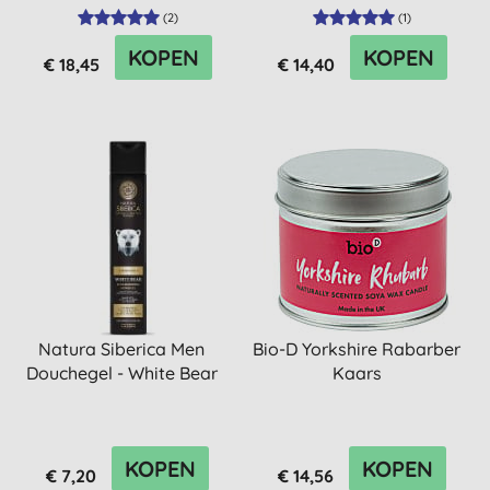
(
2
)
(
1
)
KOPEN
KOPEN
€ 18,45
€ 14,40
Natura Siberica Men
Bio-D Yorkshire Rabarber
Douchegel - White Bear
Kaars
KOPEN
KOPEN
€ 7,20
€ 14,56