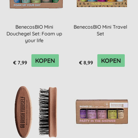
BenecosBIO Mini
BenecosBIO Mini Travel
Douchegel Set: Foam up
Set
your life
KOPEN
KOPEN
€ 7,99
€ 8,99