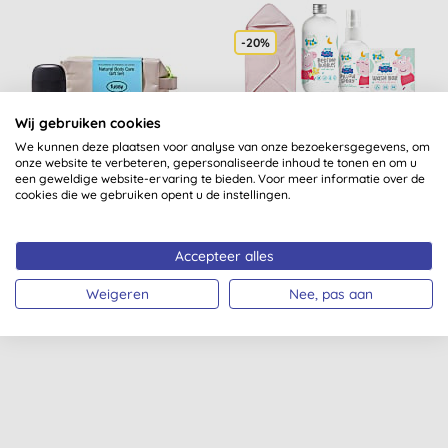
-20%
Wij gebruiken cookies
We kunnen deze plaatsen voor analyse van onze bezoekersgegevens, om
onze website te verbeteren, gepersonaliseerde inhoud te tonen en om u
een geweldige website-ervaring te bieden. Voor meer informatie over de
Fussy Natural Body Care
Good Bubble Luxe Peppa
cookies die we gebruiken opent u de instellingen.
Gift Set - Cloud Nine
Pig Badtijd Giftset
Fresh Cotton
Accepteer alles
Weigeren
Nee, pas aan
KOPEN
KOPEN
€ 36,99
€ 51,99