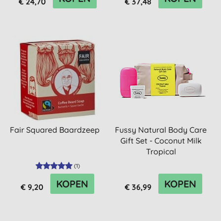
€ 24,70
€ 37,48
Fair Squared Baardzeep
Fussy Natural Body Care
Gift Set - Coconut Milk
Tropical
(
1
)
KOPEN
KOPEN
€ 9,20
€ 36,99