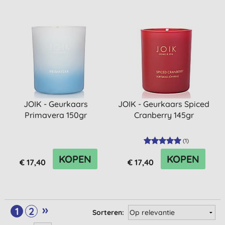
JOIK - Geurkaars
JOIK - Geurkaars Spiced
Primavera 150gr
Cranberry 145gr
(
1
)
KOPEN
KOPEN
€ 17,40
€ 17,40
»
1
2
Sorteren: