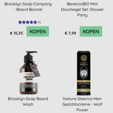
Brooklyn Soap Company
BenecosBIO Mini
- Baard Borstel
Douchegel Set: Shower
Party
(
1
)
KOPEN
KOPEN
€ 15,35
€ 7,99
Brooklyn Soap Baard
Natura Siberica Men
Wash
Gezichtscrème - Wolf
Power