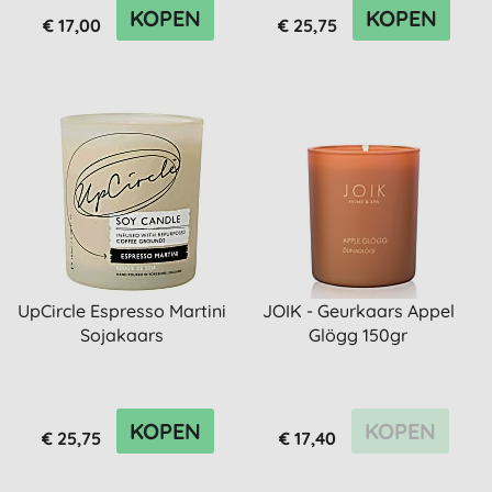
KOPEN
KOPEN
€ 17,00
€ 25,75
UpCircle Espresso Martini
JOIK - Geurkaars Appel
Sojakaars
Glögg 150gr
KOPEN
KOPEN
€ 25,75
€ 17,40