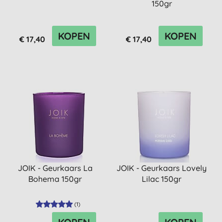
150gr
KOPEN
KOPEN
€ 17,40
€ 17,40
JOIK - Geurkaars La
JOIK - Geurkaars Lovely
Bohema 150gr
Lilac 150gr
(
1
)