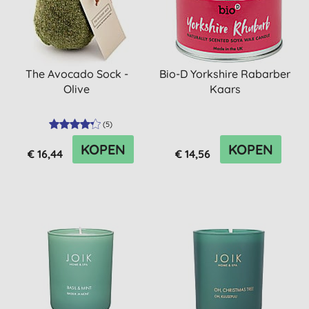
The Avocado Sock -
Bio-D Yorkshire Rabarber
Olive
Kaars
(
5
)
KOPEN
KOPEN
€ 16,44
€ 14,56