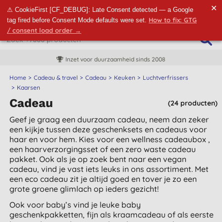
✕
⚠ CookieFirst [CF_DEBUG]: Late Consent detected — a Google
How to fix: GTG
tag fired before Consent Mode defaults were set.
/ consent load order →
Inzet voor duurzaamheid sinds 2008
Home
Cadeau & travel
Cadeau
Keuken
Luchtverfrissers
Kaarsen
Cadeau
(24 producten)
Geef je graag een duurzaam cadeau, neem dan zeker
een kijkje tussen deze geschenksets en cadeaus voor
haar en voor hem. Kies voor een wellness cadeaubox ,
een haarverzorgingsset of een zero waste cadeau
pakket. Ook als je op zoek bent naar een vegan
cadeau, vind je vast iets leuks in ons assortiment. Met
een eco cadeau zit je altijd goed en tover je zo een
grote groene glimlach op ieders gezicht!
Ook voor baby’s vind je leuke baby
geschenkpakketten, fijn als kraamcadeau of als eerste