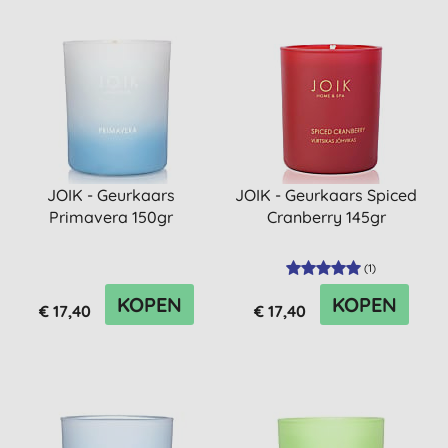
JOIK - Geurkaars
JOIK - Geurkaars Spiced
Primavera 150gr
Cranberry 145gr
(
1
)
KOPEN
KOPEN
€ 17,40
€ 17,40