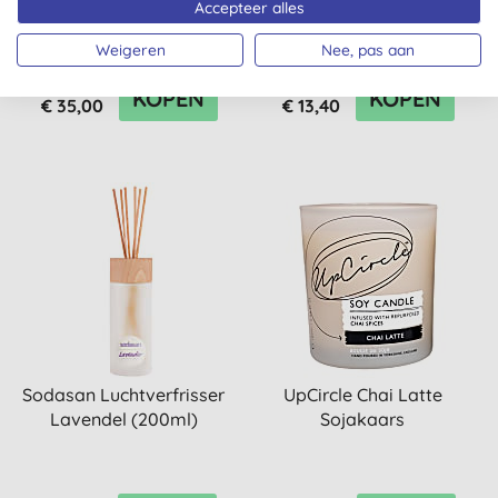
TKWide Koffiedop -
Giftbox Handzeep
Accepteer alles
Shale Black (355ml)
Weigeren
Nee, pas aan
(
31
)
KOPEN
KOPEN
€ 35,00
€ 13,40
Sodasan Luchtverfrisser
UpCircle Chai Latte
Lavendel (200ml)
Sojakaars