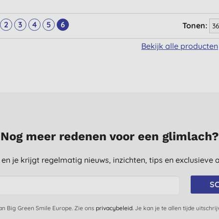
2
3
4
5
6
Tonen:
Bekijk alle producten
Nog meer redenen voor een glimlach?
st en je krijgt regelmatig nieuws, inzichten, tips en exclusiev
SC
van Big Green Smile Europe. Zie ons
privacybeleid
. Je kan je te allen tijde uitschri