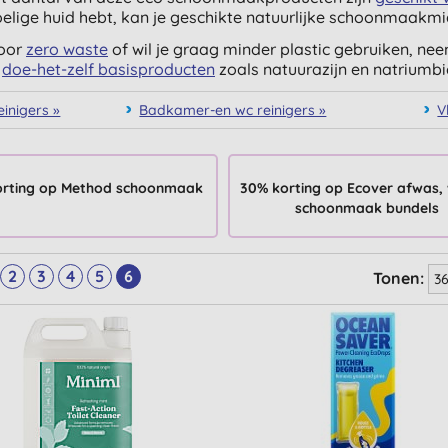
elige huid hebt, kan je geschikte natuurlijke schoonmaakmi
voor
zero waste
of wil je graag minder plastic gebruiken, ne
,
doe-het-zelf basisproducten
zoals natuurazijn en natriumb
einigers »
Badkamer-en wc reinigers »
V
orting op Method schoonmaak
30% korting op Ecover afwas,
schoonmaak bundels
2
3
4
5
6
Tonen: