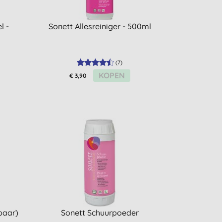
l -
Sonett Allesreiniger - 500ml
(
7
)
KOPEN
€ 3,90
baar)
Sonett Schuurpoeder