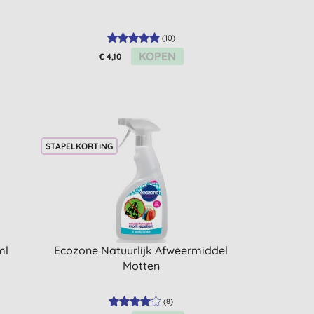
(
10
)
KOPEN
€ 4,10
STAPELKORTING
ml
Ecozone Natuurlijk Afweermiddel
Motten
(
8
)