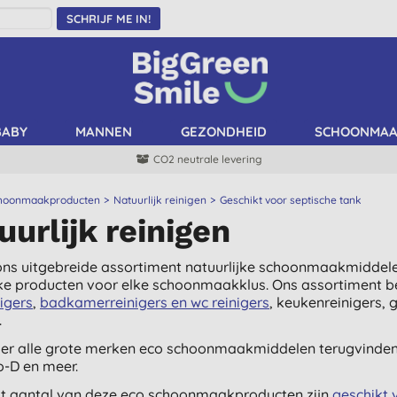
SCHRIJF ME IN!
BABY
MANNEN
GEZONDHEID
SCHOONMA
CO2 neutrale levering
hoonmaakproducten
Natuurlijk reinigen
Geschikt voor septische tank
uurlijk reinigen
ns uitgebreide assortiment natuurlijke schoonmaakmiddelen.
jke producten voor elke schoonmaakklus. Ons assortiment 
nigers
,
badkamerreinigers en wc reinigers
, keukenreinigers, 
.
ier alle grote merken eco schoonmaakmiddelen terugvinden 
o-D en meer.
t aantal van deze eco schoonmaakproducten zijn
geschikt 