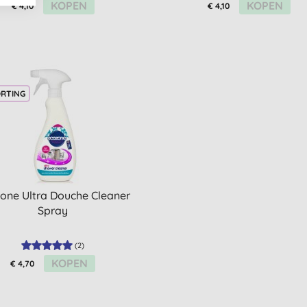
KOPEN
KOPEN
€ 4,10
€ 4,10
ORTING
one Ultra Douche Cleaner
Spray
(
2
)
KOPEN
€ 4,70