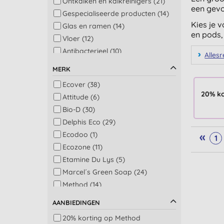
Ontkalken en kalkreinigers (21)
een gevo
Gespecialiseerde producten (14)
Kies je 
Glas en ramen (14)
en pods
Vloer (12)
Antibacterieel (10)
Allesr
Vloer en tapijt (10)
MERK
Afwassen (9)
Ecover (38)
Doe-het-zelf (6)
20% k
Attitude (6)
Fruit en groente (6)
Bio-D (30)
Was (6)
Delphis Eco (29)
Afwasmachine en was (5)
«
Ecodoo (1)
1
Multi-taskers (5)
Ecozone (11)
Afwas: vloeibaar (4)
Etamine Du Lys (5)
Roestvrij staal (4)
Marcel´s Green Soap (24)
Schoonmaakpakket (4)
Method (14)
Bad (3)
Miniml (21)
Bad en douche (3)
AANBIEDINGEN
Ocean Saver (3)
Douche (3)
20% korting op Method
Sonett (8)