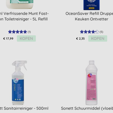
l Verfrissende Munt Fast-
OceanSaver Refill Druppe
n Toiletreiniger - 5L Refill
Keuken Ontvetter
(
1
)
(
5
)
KOPEN
KOPEN
€ 17,99
€ 2,35
t Sanitairreiniger - 500ml
Sonett Schuurmiddel (vloei