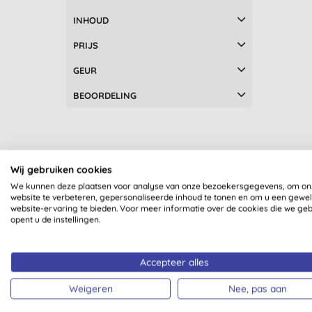
Eco Garantie (28)
INHOUD
ECOCERT (58)
Ecolabel (3)
PRIJS
Eerlijke Handel (3)
GEUR
EWG Verified (18)
Fairtrade (1)
BEOORDELING
Geproduceerd in België (33)
Geproduceerd in Canada (7)
Geproduceerd in de Verenigde
Staten (3)
Wij gebruiken cookies
Geproduceerd in Duitsland (2)
We kunnen deze plaatsen voor analyse van onze bezoekersgegevens, om on
Geproduceerd in Frankrijk (33)
website te verbeteren, gepersonaliseerde inhoud te tonen en om u een gewe
website-ervaring te bieden. Voor meer informatie over de cookies die we ge
Geproduceerd in het Verenigd
opent u de instellingen.
Koninkrijk (82)
Geproduceerd in Spanje (3)
Sonet
Geproduceerd in Zuid-Korea (3)
Accepteer alles
Gerecyclede producten (55)
Weigeren
Nee, pas aan
Hervulbaar (37)
Leaping Bunny Gecertificeerd