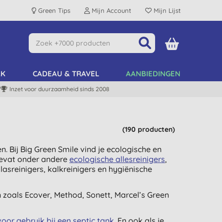
Green Tips
Mijn Account
Mijn Lijst
AK
CADEAU & TRAVEL
AANBIEDINGEN
Inzet voor duurzaamheid sinds 2008
(190 producten)
 Bij Big Green Smile vind je ecologische en
bevat onder andere
ecologische allesreinigers
,
glasreinigers, kalkreinigers en hygiënische
zoals Ecover, Method, Sonett, Marcel’s Green
voor gebruik bij een septic tank
. En ook als je