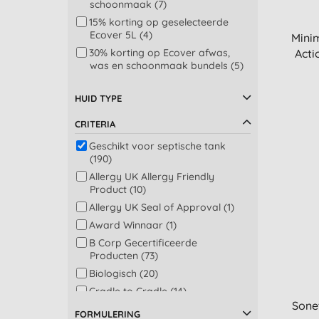
Professionele
schoonmaak (7)
schoonmaakproducten (3)
15% korting op geselecteerde
Hand en lichaamszeep (2)
Ecover 5L (4)
Minim
Ontstoppers (2)
30% korting op Ecover afwas,
Actio
was en schoonmaak bundels (5)
Schuurmiddel (2)
Doekjes en sanitaire doekjes (1)
HUID TYPE
Hout en meubels (1)
graniet en marmer (1)
CRITERIA
Geschikt voor septische tank
(190)
Allergy UK Allergy Friendly
Product (10)
Allergy UK Seal of Approval (1)
Award Winnaar (1)
B Corp Gecertificeerde
Producten (73)
Biologisch (20)
Cradle to Cradle (14)
Sonet
Duurzame palmolie (28)
FORMULERING