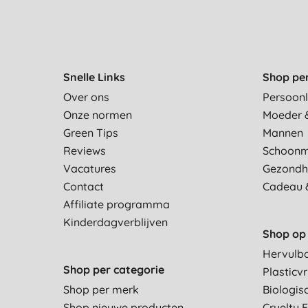
Snelle Links
Shop pe
Over ons
Persoonl
Onze normen
Moeder 
Green Tips
Mannen
Reviews
Schoon
Vacatures
Gezondh
Contact
Cadeau 
Affiliate programma
Kinderdagverblijven
Shop op 
Hervulb
Shop per categorie
Plasticvr
Shop per merk
Biologis
Shop nieuwe producten
Cruelty 