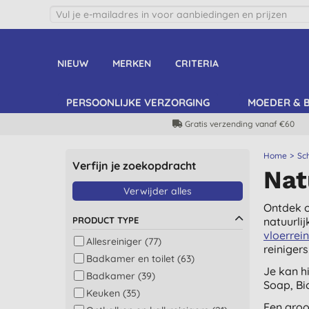
NIEUW
MERKEN
CRITERIA
PERSOONLIJKE VERZORGING
MOEDER & 
Gratis verzending vanaf €60
Home
Sc
Verfijn je zoekopdracht
Nat
Verwijder alles
Ontdek o
PRODUCT TYPE
natuurli
vloerrei
Allesreiniger (77)
reinigers
Badkamer en toilet (63)
Je kan h
Badkamer (39)
Soap, Bi
Keuken (35)
Een groo