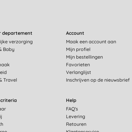
r departement
Account
ijke verzorging
Maak een account aan
& Baby
Mijn profiel
Mijn bestellingen
maak
Favorieten
eid
Verlanglijst
& Travel
Inschrijven op de nieuwsbrief
criteria
Help
aar
FAQ's
ij
Levering
ch
Retouren
Free
Klantenservice