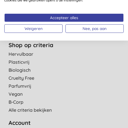
cookies die we gebruiken opent u de instellingen.
Mannen
Schoonmaak
Gezondheid
Accepteer alles
Cadeau & Travel
Weigeren
Nee, pas aan
Shop op criteria
Hervulbaar
Plasticvrij
Biologisch
Cruelty Free
Parfumvrij
Vegan
B-Corp
Alle criteria bekijken
Account