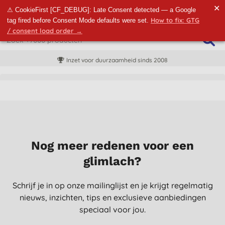
✕
⚠ CookieFirst [CF_DEBUG]: Late Consent detected — a Google
How to fix: GTG
tag fired before Consent Mode defaults were set.
/ consent load order →
Inzet voor duurzaamheid sinds 2008
Nog meer redenen voor een
glimlach?
Schrijf je in op onze mailinglijst en je krijgt regelmatig
nieuws, inzichten, tips en exclusieve aanbiedingen
speciaal voor jou.