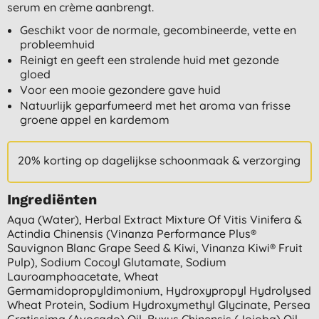
serum en crème aanbrengt.
Geschikt voor de normale, gecombineerde, vette en
probleemhuid
Reinigt en geeft een stralende huid met gezonde
gloed
Voor een mooie gezondere gave huid
Natuurlijk geparfumeerd met het aroma van frisse
groene appel en kardemom
20% korting op dagelijkse schoonmaak & verzorging
Ingrediënten
Aqua (water), Herbal Extract Mixture Of Vitis Vinifera &
Actindia Chinensis (vinanza Performance Plus®
Sauvignon Blanc Grape Seed & Kiwi, Vinanza Kiwi® Fruit
Pulp), Sodium Cocoyl Glutamate, Sodium
Lauroamphoacetate, Wheat
Germamidopropyldimonium, Hydroxypropyl Hydrolysed
Wheat Protein, Sodium Hydroxymethyl Glycinate, Persea
Gratissima (avocado) Oil, Buxus Chinensis (jojoba) Oil,