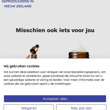
GEPRODUCEERD IN
NIEUW ZEELAND
Misschien ook iets voor jou
Wij gebruiken cookies
We kunnen deze plaatsen voor analyse van onze bezoekersgegevens, om
onze website te verbeteren, gepersonaliseerde inhoud te tonen en om u
een geweldige website-ervaring te bieden. Voor meer informatie over de
cookies die we gebruiken opent u de instellingen.
Antipodes Hosanna
Antipodes Kiwi Seed
Intensive Skin-
Oil Oogcrème
Accepteer alles
Plumping Serum
(
3
)
(
5
)
(droge huid)
€ 45,30
KOPEN
€ 47,35
KOPEN
Weigeren
Nee, pas aan