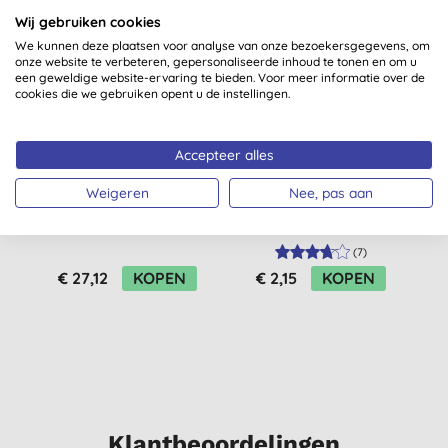
Wij gebruiken cookies
We kunnen deze plaatsen voor analyse van onze bezoekersgegevens, om
-20%
-
onze website te verbeteren, gepersonaliseerde inhoud te tonen en om u
een geweldige website-ervaring te bieden. Voor meer informatie over de
S
cookies die we gebruiken opent u de instellingen.
Accepteer alles
Weigeren
Nee, pas aan
Bio- D Cotton Fresh
Droguerie Ecologique
Wasverzachter 5L
Afwasborstel Kop
(
7
)
€ 27,12
KOPEN
€ 2,15
KOPEN
Klantbeoordelingen