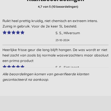
4,7
van 5 (
10
beoordelingen
)
Ruikt heel prettig kruidig, niet chemisch en extreem intens.
Zuinig in gebruik. Voor de 2e keer 5L besteld.
S. S., Hilversum
23-10-2024
Heerlijke frisse geur die lang blijft hangen. De was wordt er niet
heel zacht van zoals bij normale wasverzachters maar absoluut
een prima product
S. S., Sint joost
Alle beoordelingen komen van geverifieerde klanten
15-10-2020
gecontacteerd na aankoop.
Frisse geur. Ik moest wel even wennen aan de vloeibaarheid en
het gieten rechtstreeks uit de bidon was geen succes. Dat werd
snel opgelost door het gebruik van een glazen literfles.
A. B., Turnhout
12-6-2020