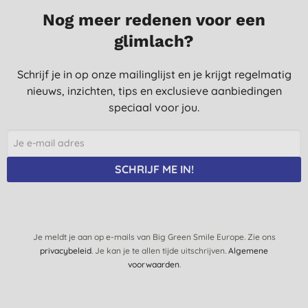
Nog meer redenen voor een
perfect
glimlach?
E., scheldewindeke
6-12-2018
Schrijf je in op onze mailinglijst en je krijgt regelmatig
Dit product is prima en in de toekomst, ben ik van plan weer te
nieuws, inzichten, tips en exclusieve aanbiedingen
kopen.
speciaal voor jou.
H. C., Den Haag
20-9-2018
Fijn in gebruik met een lekker fris (niet te zoet) geurtje. Mooi in
SCHRIJF ME IN!
grote verpakking , dat scheelt weer plastic afval!
L., Geulle
16-3-2018
Je meldt je aan op e-mails van Big Green Smile Europe. Zie ons
Heeft een zachte, natuurlijke geur en zorgt voor fris en zacht
privacybeleid
. Je kan je te allen tijde uitschrijven.
Algemene
wasgoed.
voorwaarden
.
Prijs-kwaliteit verhouding is goed.
M. D., Rollegem