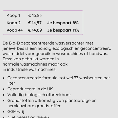
Koop 1
€ 15,83
Koop 2
€ 14,57
Je bespaart 8%
Koop 4+
€ 14,09
Je bespaart 11%
De Bio-D geconcentreerde wasverzachter met
jeneverbes is een handig ecologisch en geconcentreerd
wasmiddel voor gebruik in wasmachines of handwas.
Deze kan gebruikt worden in
normale wasmachines maar ook
in industriële wasmachines.
Geconcentreerde formule; tot wel 33 wasbeurten per
liter.
Geproduceerd in de UK
Volledig biologisch afbreekbaar
Grondstoffen afkomstig van plantaardige en
hernieuwbare grondstoffen
GGM-vrij
Niet getest op dieren