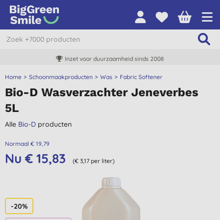
Inzet voor duurzaamheid sinds 2008
Home
Schoonmaakproducten
Was
Fabric Softener
Bio-D Wasverzachter Jeneverbes
5L
Alle
Bio-D
producten
Normaal € 19,79
Nu € 15,83
(€ 3,17 per liter)
-20%