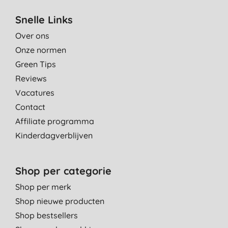
22-8-2017
Snelle Links
Heerlijke geur en zachte was.
Over ons
A., Almere
Onze normen
20-10-2016
Green Tips
Het ruikt lekker en de was voelt zacht aan
Reviews
R. V. D., Vlissingen
Vacatures
29-6-2016
Contact
Affiliate programma
Lekkere geur. Weet alleen nog niet zeker of de geur lang
genoeg blijft hangen.
Kinderdagverblijven
A. M., Veghel
18-11-2015
Shop per categorie
Shop per merk
Shop nieuwe producten
Shop bestsellers