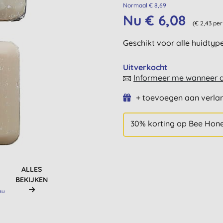
Normaal € 8,69
Nu € 6,08
(€ 2,43 per
Geschikt voor alle huidty
Uitverkocht
Informeer me wanneer di
+ toevoegen aan verlan
30% korting op Bee Hon
ALLES
BEKIJKEN
RIJ