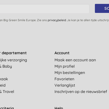
SC
van Big Green Smile Europe. Zie ons
privacybeleid
. Je kan je te allen tijde uitschri
r departement
Account
ijke verzorging
Maak een account aan
& Baby
Mijn profiel
Mijn bestellingen
maak
Favorieten
eid
Verlanglijst
& Travel
Inschrijven op de nieuwsbrief
criteria
Help