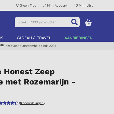
Green Tips
Mijn Account
Mijn Lijst
AK
CADEAU & TRAVEL
AANBIEDINGEN
Inzet voor duurzaamheid sinds 2008
e Honest Zeep
e met Rozemarijn -
(
8
beoordelingen
)