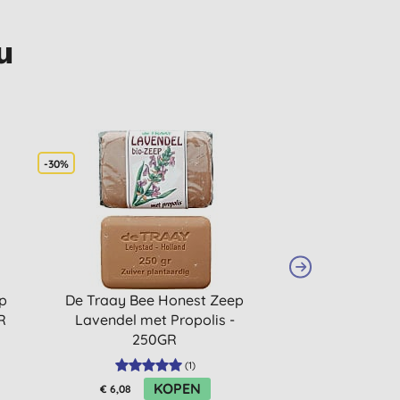
u
-30%
-30%
p
De Traay Bee Honest Zeep
De Traay Bee 
R
Lavendel met Propolis -
Olijf met Lave
250GR
(
1
)
KOPEN
K
€ 6,08
€ 6,08