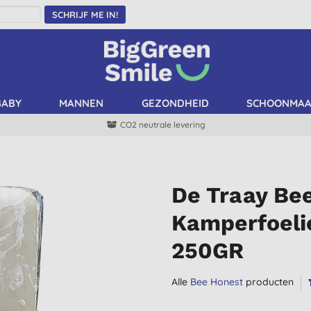
SCHRIJF ME IN!
BABY
MANNEN
GEZONDHEID
SCHOONMA
CO2 neutrale levering
De Traay Be
Kamperfoeli
250GR
Alle
Bee Honest
producten