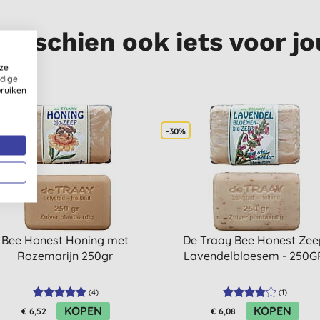
Misschien ook iets voor jo
ze
ldige
bruiken
-30%
Bee Honest Honing met
De Traay Bee Honest Zee
Rozemarijn 250gr
Lavendelbloesem - 250G
(
4
)
(
1
)
KOPEN
KOPEN
€ 6,52
€ 6,08