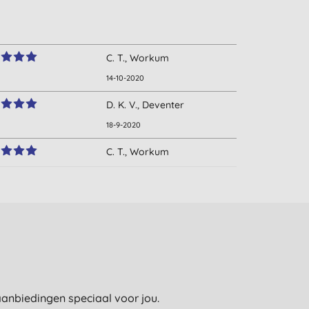
C. T., Workum
14-10-2020
D. K. V., Deventer
18-9-2020
C. T., Workum
20-11-2014
K. G., Antwerpen
14-8-2013
e aanbiedingen speciaal voor jou.