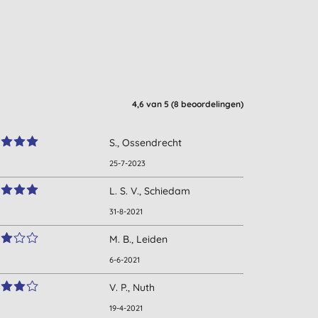
4,6
van 5 (
8
beoordelingen
)
S., Ossendrecht
25-7-2023
L. S. V., Schiedam
31-8-2021
M. B., Leiden
6-6-2021
V. P., Nuth
19-4-2021