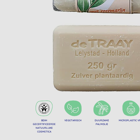
BDIH
VEGETARISCH
DUURZAME
MICROPLASTIC V
GECERTIFICEERDE
PALMOLIE
NATUURLIJKE
COSMETICA