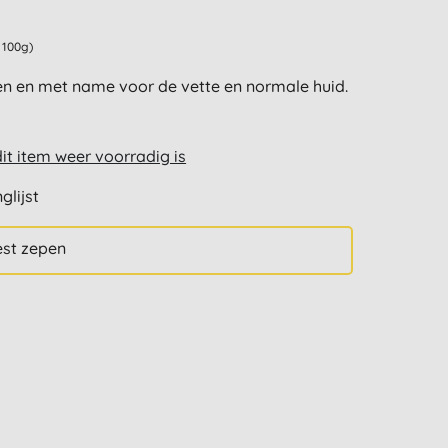
 100g)
pen en met name voor de vette en normale huid.
t item weer voorradig is
glijst
est zepen