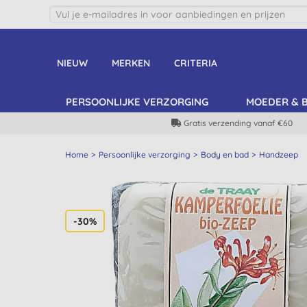
NIEUW
MERKEN
CRITERIA
PERSOONLIJKE VERZORGING
MOEDER & 
Gratis verzending vanaf €60
Home
Persoonlijke verzorging
Body en bad
Handzeep
-30%