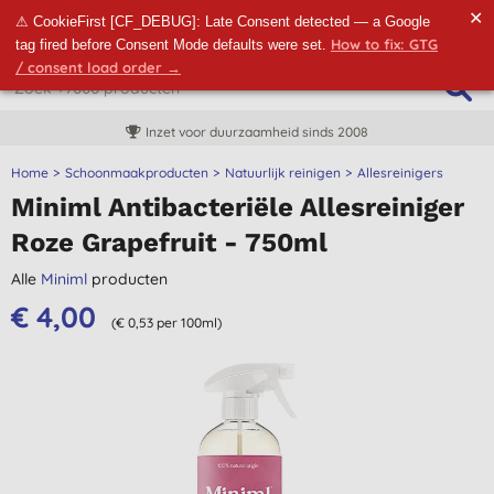
✕
⚠ CookieFirst [CF_DEBUG]: Late Consent detected — a Google
How to fix: GTG
tag fired before Consent Mode defaults were set.
/ consent load order →
Inzet voor duurzaamheid sinds 2008
Home
Schoonmaakproducten
Natuurlijk reinigen
Allesreinigers
Miniml Antibacteriële Allesreiniger
Roze Grapefruit - 750ml
Alle
Miniml
producten
€ 4,00
(€ 0,53 per 100ml)