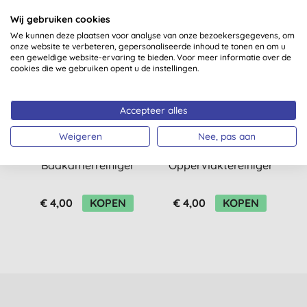
Wij gebruiken cookies
We kunnen deze plaatsen voor analyse van onze bezoekersgegevens, om
onze website te verbeteren, gepersonaliseerde inhoud te tonen en om u
een geweldige website-ervaring te bieden. Voor meer informatie over de
cookies die we gebruiken opent u de instellingen.
Accepteer alles
Weigeren
Nee, pas aan
Miniml Antibacteriële
Miniml Antibacteriële
Badkamerreiniger
Oppervlaktereiniger
O
Komkommer & Munt
Lavendel - 750ml
- 750ml
€ 4,00
KOPEN
€ 4,00
KOPEN