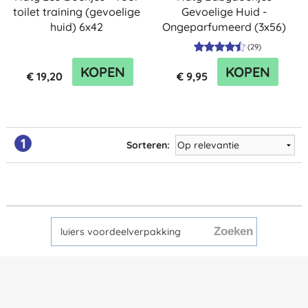
toilet training (gevoelige
Gevoelige Huid -
huid) 6x42
Ongeparfumeerd (3x56)
(
29
)
KOPEN
KOPEN
€ 19,20
€ 9,95
1
Sorteren: