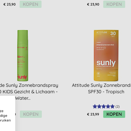
KOPEN
KOPEN
€ 23,90
€ 23,90
ude Sunly Zonnebrandspray
Attitude Sunly Zonnebrand
 KIDS Gezicht & Lichaam -
SPF30 - Tropisch
Water...
(
2
)
ze
KOPEN
KOPEN
€ 26,90
€ 23,99
ldige
bruiken