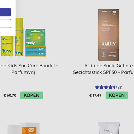
ude Kids Sun Care Bundel -
Attitude Sunly Getinte
Parfumvrij
Gezichtsstick SPF30 - Parfu
(
2
)
KOPEN
KOPEN
€ 60,70
€ 17,49