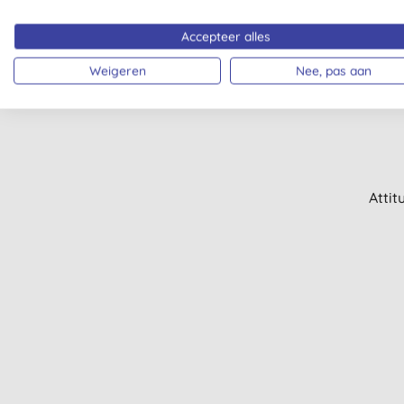
Accepteer alles
Weigeren
Nee, pas aan
Attit