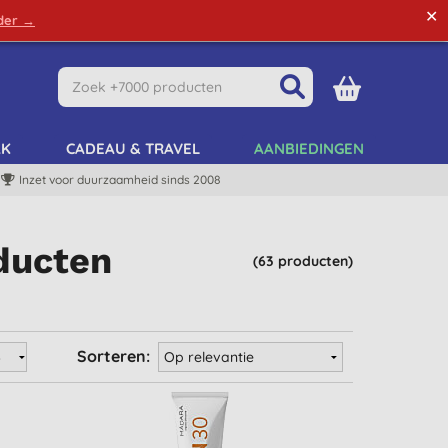
✕
rder →
Green Tips
Mijn Account
Mijn Lijst
AK
CADEAU & TRAVEL
AANBIEDINGEN
Inzet voor duurzaamheid sinds 2008
ducten
(63 producten)
Sorteren: