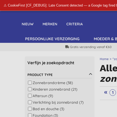
⚠ CookieFirst [CF_DEBUG]: Late Consent detected — a Google tag fired 
NIEUW
MERKEN
CRITERIA
PERSOONLIJKE VERZORGING
MOEDER & 
Gratis verzending vanaf €60
Home
"z
Verfijn je zoekopdracht
All
PRODUCT TYPE
zon
Zonnebrandcrème (38)
Kinderen zonnebrand (21)
«
1
Aftersun (9)
Verlichting bij zonnebrand (7)
Bad en douche (3)
Foundation (3)