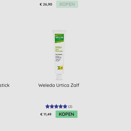
KOPEN
€ 26,90
stick
Weleda Urtica Zalf
(
2
)
KOPEN
€ 11,49