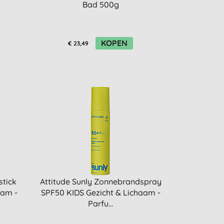
Bad 500g
KOPEN
€ 23,49
stick
Attitude Sunly Zonnebrandspray
aam -
SPF50 KIDS Gezicht & Lichaam -
Parfu...