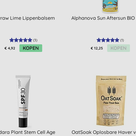
raw Lime Lippenbalsem
Alphanova Sun Aftersun BIO
(
3
)
(
1
)
KOPEN
KOPEN
€ 4,92
€ 12,25
ara Plant Stem Cell Age
OatSoak Oplosbare Haver v