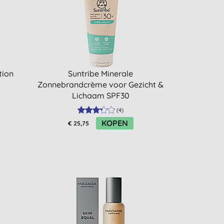
tion
Suntribe Minerale
Zonnebrandcrème voor Gezicht &
Lichaam SPF30
(
4
)
KOPEN
€ 25,75