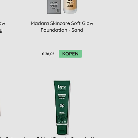
low
Madara Skincare Soft Glow
ry
Foundation - Sand
KOPEN
€ 38,05