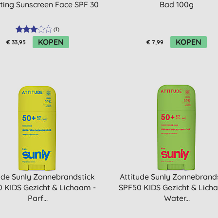
ting Sunscreen Face SPF 30
Bad 100g
(
1
)
KOPEN
KOPEN
€ 33,95
€ 7,99
ude Sunly Zonnebrandstick
Attitude Sunly Zonnebrand
 KIDS Gezicht & Lichaam -
SPF50 KIDS Gezicht & Lich
Parf...
Water...