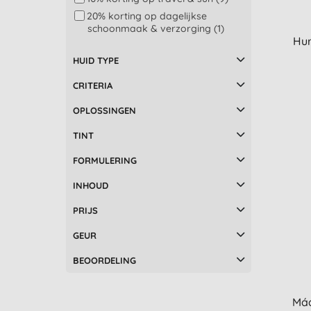
Suntribe (10)
20% korting op dagelijkse
Urtekram (1)
schoonmaak & verzorging (1)
Hur
Z-Gel (1)
HUID TYPE
CRITERIA
OPLOSSINGEN
TINT
FORMULERING
INHOUD
PRIJS
GEUR
BEOORDELING
Mád