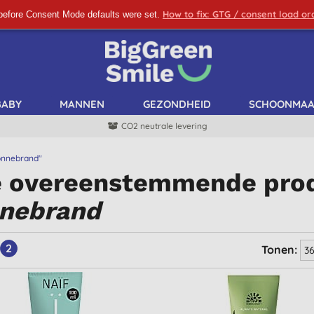
How to fix: GTG / consent load o
before Consent Mode defaults were set.
SCHRIJF ME IN!
BABY
MANNEN
GEZONDHEID
SCHOONMA
CO2 neutrale levering
onnebrand"
e overeenstemmende pro
nebrand
2
Tonen: