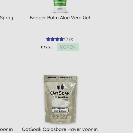
 Spray
Badger Balm Aloe Vera Gel
(
2
)
KOPEN
€ 12,25
oor in
OatSoak Oplosbare Haver voor in