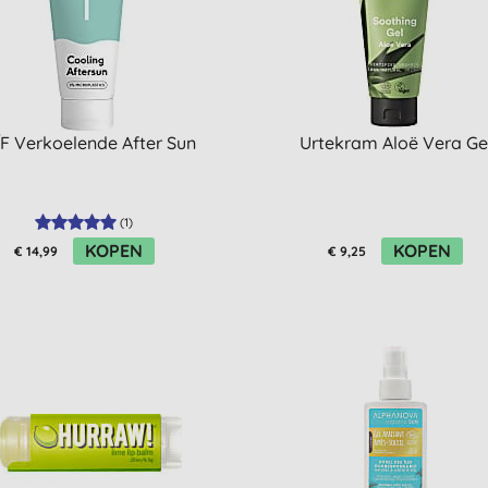
F Verkoelende After Sun
Urtekram Aloë Vera Ge
(
1
)
KOPEN
KOPEN
€ 14,99
€ 9,25