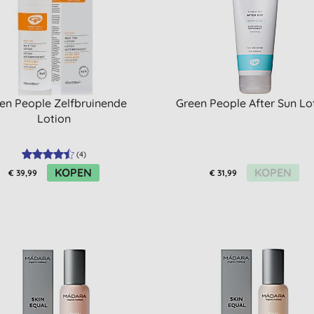
en People Zelfbruinende
Green People After Sun Lo
Lotion
(
4
)
KOPEN
KOPEN
€ 39,99
€ 31,99