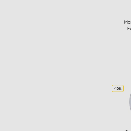
Mad
F
-10%