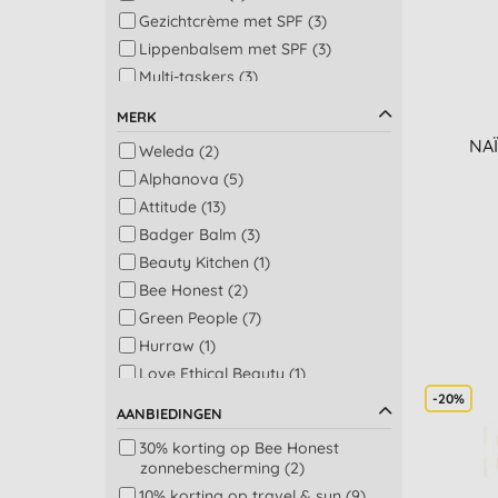
Gezichtcrème met SPF (3)
Lippenbalsem met SPF (3)
Multi-taskers (3)
Baby huidverzorging (2)
MERK
Bad (2)
NAÏ
Weleda (2)
Bodylotion (2)
Alphanova (5)
Bruin zonder zon (2)
Attitude (13)
Gezondheid voor op reis (2)
Badger Balm (3)
Conditioner (1)
Beauty Kitchen (1)
Dagcrème (1)
Bee Honest (2)
Gezicht balsems (1)
Green People (7)
Lippenbalsem (1)
Hurraw (1)
Natuurlijke medicijn (1)
Love Ethical Beauty (1)
-20%
Madara Skincare (5)
AANBIEDINGEN
Naif (8)
30% korting op Bee Honest
OatSoak (2)
zonnebescherming (2)
Odylique (1)
10% korting op travel & sun (9)