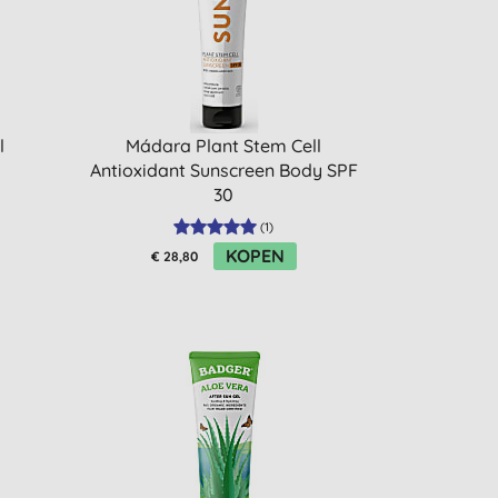
l
Mádara Plant Stem Cell
Antioxidant Sunscreen Body SPF
30
(
1
)
KOPEN
€ 28,80