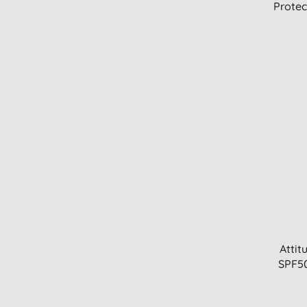
Protec
Attit
SPF50