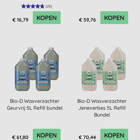
(
25
)
KOPEN
KOPEN
€ 16,79
€ 59,76
Bio-D Wasverzachter
Bio-D Wasverzachter
Geurvrij 5L Refill bundel
Jeneverbes 5L Refill
Bundel
KOPEN
KOPEN
€ 61,80
€ 70,44