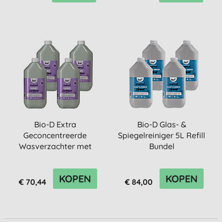
Bio-D Extra
Bio-D Glas- &
Geconcentreerde
Spiegelreiniger 5L Refill
Wasverzachter met
Bundel
Lavendel 5L Refill Bu...
KOPEN
KOPEN
€ 70,44
€ 84,00