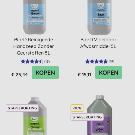
Bio-D Reinigende
Bio-D Vloeibaar
Handzeep Zonder
Afwasmiddel 5L
Geurstoffen 5L
(
15
)
(
19
)
KOPEN
KOPEN
€ 23,44
€ 15,11
STAPELKORTING
-20%
STAPELKORTING