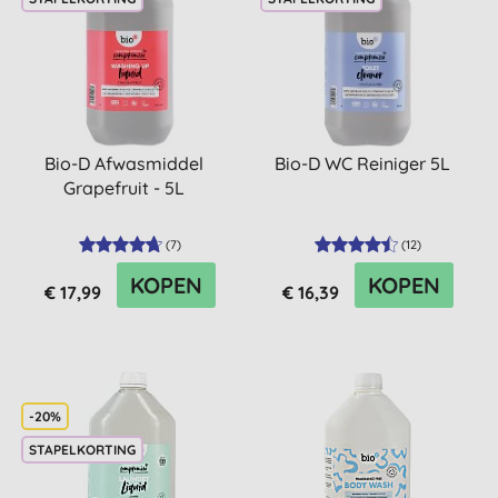
Bio-D Afwasmiddel
Bio-D WC Reiniger 5L
Grapefruit - 5L
(
7
)
(
12
)
KOPEN
KOPEN
€ 17,99
€ 16,39
-20%
STAPELKORTING