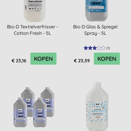
Bio-D Textielverfrisser -
Bio-D Glas & Spiegel
Cotton Fresh - 5L
Spray - 5L
(
1
)
KOPEN
KOPEN
€ 23,16
€ 23,59