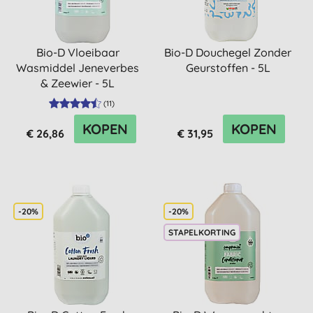
Bio-D Vloeibaar
Bio-D Douchegel Zonder
Wasmiddel Jeneverbes
Geurstoffen - 5L
& Zeewier - 5L
(
11
)
KOPEN
KOPEN
€ 26,86
€ 31,95
-20%
-20%
STAPELKORTING