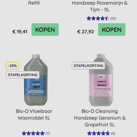
Refill
Handzeep Rosemarijn &
Tijm - 5L
(
12
)
KOPEN
KOPEN
€ 19,41
€ 27,92
-20%
STAPELKORTING
STAPELKORTING
Bio-D Vloeibaar
Bio-D Cleansing
Wasmiddel 5L
Handzeep Geranium &
Grapefruit 5L
(
7
)
(
5
)