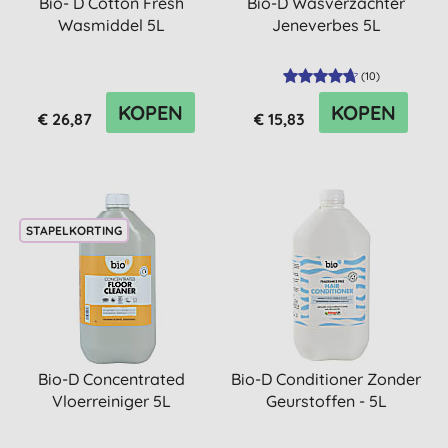
Bio- D Cotton Fresh
Bio-D Wasverzachter
Wasmiddel 5L
Jeneverbes 5L
(
10
)
KOPEN
KOPEN
€ 26,87
€ 15,83
STAPELKORTING
Bio-D Concentrated
Bio-D Conditioner Zonder
Vloerreiniger 5L
Geurstoffen - 5L