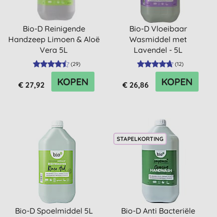
Bio-D Reinigende
Bio-D Vloeibaar
Handzeep Limoen & Aloë
Wasmiddel met
Vera 5L
Lavendel - 5L
(
29
)
(
12
)
KOPEN
KOPEN
€ 27,92
€ 26,86
STAPELKORTING
Bio-D Spoelmiddel 5L
Bio-D Anti Bacteriële