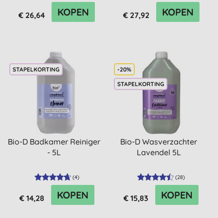
KOPEN
KOPEN
€ 26,64
€ 27,92
STAPELKORTING
-20%
STAPELKORTING
Bio-D Badkamer Reiniger
Bio-D Wasverzachter
- 5L
Lavendel 5L
(
4
)
(
28
)
KOPEN
KOPEN
€ 14,28
€ 15,83