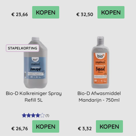
KOPEN
KOPEN
€ 23,66
€ 32,50
STAPELKORTING
Bio-D Kalkreiniger Spray
Bio-D Afwasmiddel
Refill 5L
Mandarijn - 750ml
(
1
)
KOPEN
KOPEN
€ 26,76
€ 3,32