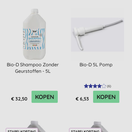
Bio-D Shampoo Zonder
Bio-D 5L Pomp
Geurstoffen - 5L
(
6
)
KOPEN
KOPEN
€ 32,50
€ 6,53
STAPELKORTING
STAPELKORTING