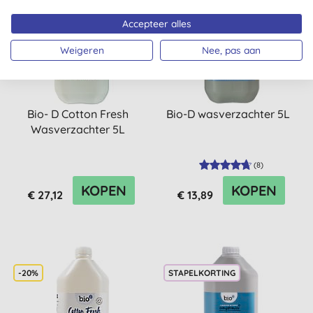
-20%
-20%
Accepteer alles
STAPELKORTING
Weigeren
Nee, pas aan
Bio- D Cotton Fresh
Bio-D wasverzachter 5L
Wasverzachter 5L
(
8
)
KOPEN
KOPEN
€ 27,12
€ 13,89
-20%
STAPELKORTING