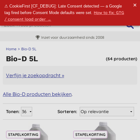
✕
⚠ CookieFirst [CF_DEBUG]: Late Consent detected — a Google
How to fix: GTG
tag fired before Consent Mode defaults were set.
/ consent load order →
Inzet voor duurzaamheid sinds 2008
Home
Bio-D 5L
Bio-D 5L
(64 producten)
Verfijn je zoekopdracht »
Alle Bio-D producten bekijken
.
Tonen:
Sorteren:
STAPELKORTING
STAPELKORTING