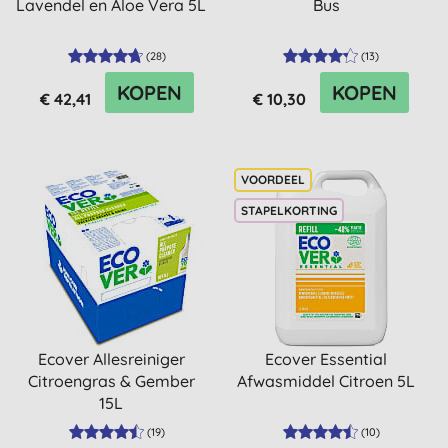
Lavendel en Aloe Vera 5L
Bus
(
28
)
(
13
)
KOPEN
KOPEN
€ 42,41
€ 10,30
STAPELKORTING
Ecover Allesreiniger
Ecover Essential
Citroengras & Gember
Afwasmiddel Citroen 5L
15L
(
19
)
(
10
)