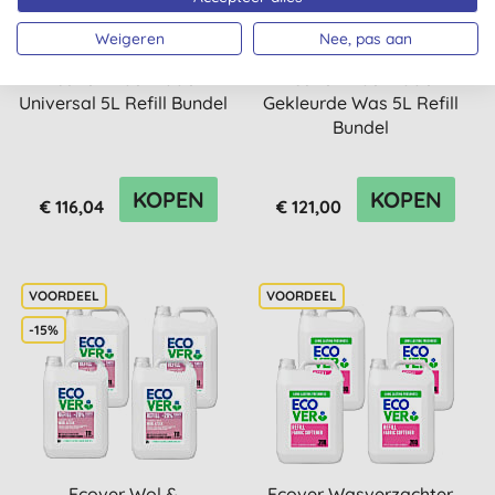
Weigeren
Nee, pas aan
Ecover Wasmiddel
Ecover Wasmiddel
Universal 5L Refill Bundel
Gekleurde Was 5L Refill
Bundel
KOPEN
KOPEN
€ 116,04
€ 121,00
-15%
Ecover Wol &
Ecover Wasverzachter