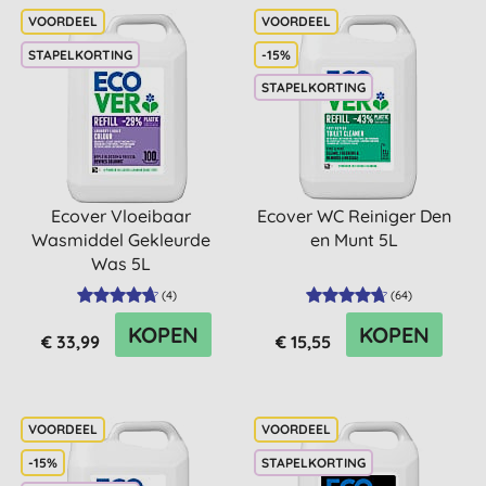
STAPELKORTING
-15%
STAPELKORTING
Ecover Vloeibaar
Ecover WC Reiniger Den
Wasmiddel Gekleurde
en Munt 5L
Was 5L
(
4
)
(
64
)
KOPEN
KOPEN
€ 33,99
€ 15,55
-15%
STAPELKORTING