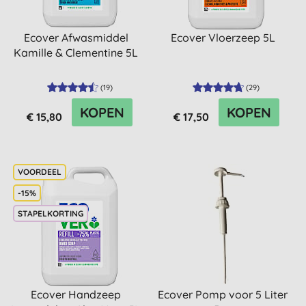
Ecover Afwasmiddel
Ecover Vloerzeep 5L
Kamille & Clementine 5L
(
19
)
(
29
)
KOPEN
KOPEN
€ 15,80
€ 17,50
-15%
STAPELKORTING
Ecover Handzeep
Ecover Pomp voor 5 Liter