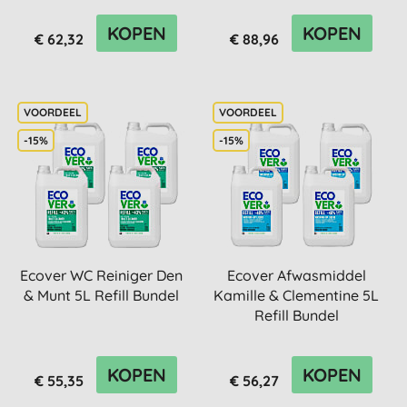
KOPEN
KOPEN
€ 62,32
€ 88,96
-15%
-15%
Ecover WC Reiniger Den
Ecover Afwasmiddel
& Munt 5L Refill Bundel
Kamille & Clementine 5L
Refill Bundel
KOPEN
KOPEN
€ 55,35
€ 56,27