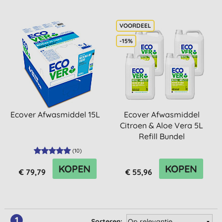
-15%
Ecover Afwasmiddel 15L
Ecover Afwasmiddel
Citroen & Aloe Vera 5L
Refill Bundel
(
10
)
KOPEN
KOPEN
€ 79,79
€ 55,96
1
Sorteren: