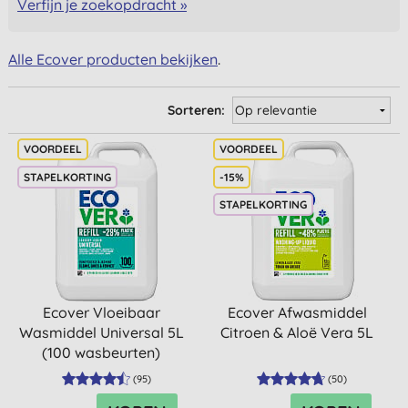
Verfijn je zoekopdracht »
Alle Ecover producten bekijken
.
Sorteren:
STAPELKORTING
-15%
STAPELKORTING
Ecover Vloeibaar
Ecover Afwasmiddel
Wasmiddel Universal 5L
Citroen & Aloë Vera 5L
(100 wasbeurten)
(
95
)
(
50
)