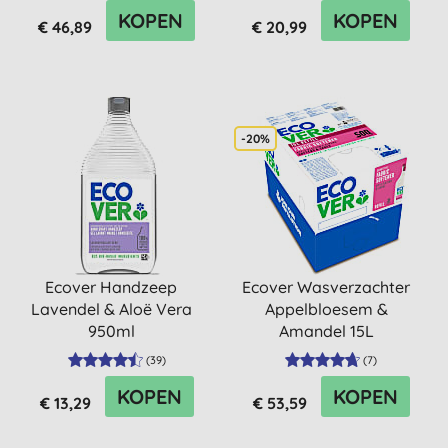
KOPEN
KOPEN
€ 46,89
€ 20,99
-20%
Ecover Handzeep
Ecover Wasverzachter
Lavendel & Aloë Vera
Appelbloesem &
950ml
Amandel 15L
(
39
)
(
7
)
KOPEN
KOPEN
€ 13,29
€ 53,59