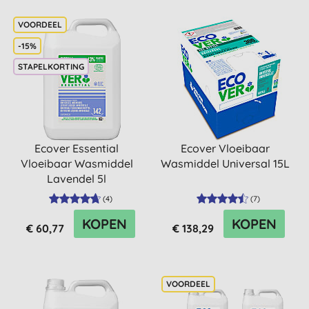
-15%
STAPELKORTING
Ecover Essential
Ecover Vloeibaar
Vloeibaar Wasmiddel
Wasmiddel Universal 15L
Lavendel 5l
(
4
)
(
7
)
KOPEN
KOPEN
€ 60,77
€ 138,29