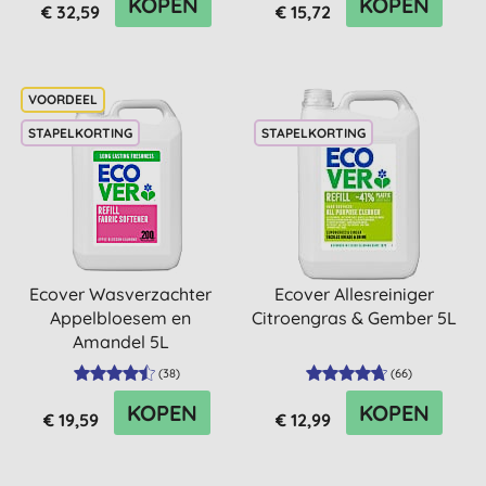
KOPEN
KOPEN
€ 32,59
€ 15,72
STAPELKORTING
STAPELKORTING
Ecover Wasverzachter
Ecover Allesreiniger
Appelbloesem en
Citroengras & Gember 5L
Amandel 5L
(
38
)
(
66
)
KOPEN
KOPEN
€ 19,59
€ 12,99