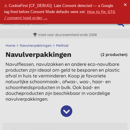
✕
⚠ CookieFirst [CF_DEBUG]: Late Consent detected — a Google
How to fix: GTG
tag fired before Consent Mode defaults were set.
/ consent load order →
Inzet voor duurzaamheid sinds 2008
Home
Navulverpakkingen
Method
Navulverpakkingen
(2 producten)
Navulflessen, navulzakken en andere eco-navulbare
producten zijn ideaal om geld te besparen en plastic
afval in huis te verminderen. Koop je favoriete
natuurlijke schoonmaak-, afwas-, was-, haar- en
schoonheidsproducten in bulk. Ook bad- en
doucheproducten zijn beschikbaar in voordelige
navulverpakkingen.