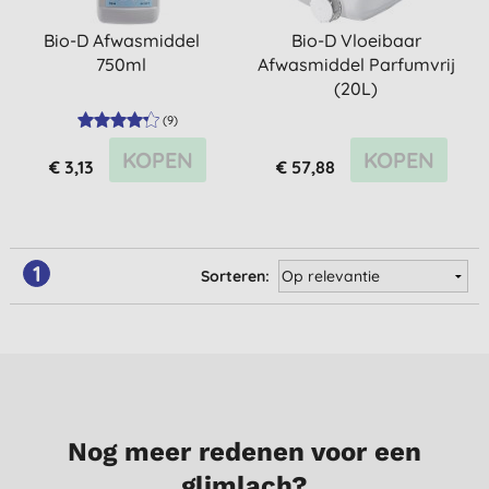
Bio-D Afwasmiddel
Bio-D Vloeibaar
750ml
Afwasmiddel Parfumvrij
(20L)
(
9
)
KOPEN
KOPEN
€ 3,13
€ 57,88
1
Sorteren:
Nog meer redenen voor een
glimlach?