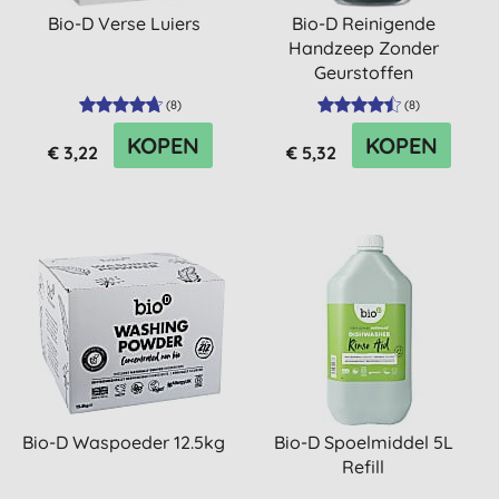
Bio-D Verse Luiers
Bio-D Reinigende
Handzeep Zonder
Geurstoffen
(
8
)
(
8
)
KOPEN
KOPEN
€ 3,22
€ 5,32
Bio-D Waspoeder 12.5kg
Bio-D Spoelmiddel 5L
Refill