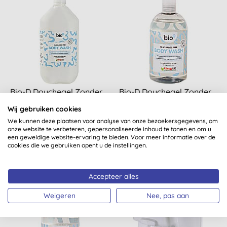
Bio-D Douchegel Zonder
Bio-D Douchegel Zonder
Geurstoffen - 5L
Geurstoffen
Wij gebruiken cookies
We kunnen deze plaatsen voor analyse van onze bezoekersgegevens, om
onze website te verbeteren, gepersonaliseerde inhoud te tonen en om u
een geweldige website-ervaring te bieden. Voor meer informatie over de
KOPEN
KOPEN
cookies die we gebruiken opent u de instellingen.
€ 31,95
€ 4,49
Accepteer alles
Weigeren
Nee, pas aan