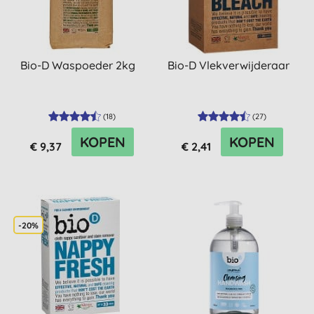
Bio-D Waspoeder 2kg
Bio-D Vlekverwijderaar
(
18
)
(
27
)
KOPEN
KOPEN
€ 9,37
€ 2,41
-20%