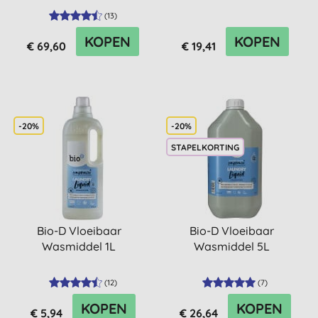
(
13
)
KOPEN
KOPEN
€ 69,60
€ 19,41
-20%
-20%
STAPELKORTING
Bio-D Vloeibaar
Bio-D Vloeibaar
Wasmiddel 1L
Wasmiddel 5L
(
12
)
(
7
)
KOPEN
KOPEN
€ 5,94
€ 26,64