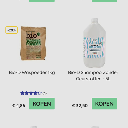
-20%
Bio-D Waspoeder 1kg
Bio-D Shampoo Zonder
Geurstoffen - 5L
(
6
)
KOPEN
KOPEN
€ 4,86
€ 32,50