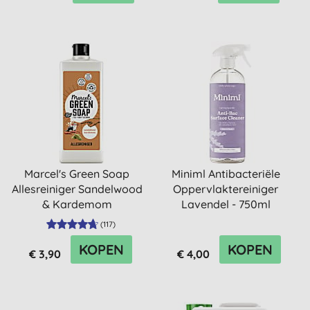
Marcel's Green Soap
Miniml Antibacteriële
Allesreiniger Sandelwood
Oppervlaktereiniger
& Kardemom
Lavendel - 750ml
(
117
)
KOPEN
KOPEN
€ 3,90
€ 4,00