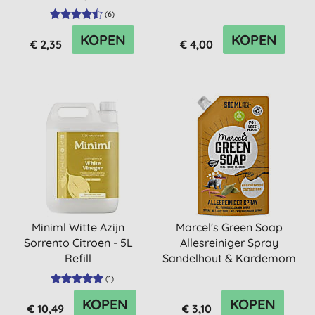
750ml
(
6
)
KOPEN
KOPEN
€ 2,35
€ 4,00
Miniml Witte Azijn
Marcel's Green Soap
Sorrento Citroen - 5L
Allesreiniger Spray
Refill
Sandelhout & Kardemom
Refill
(
1
)
KOPEN
KOPEN
€ 10,49
€ 3,10