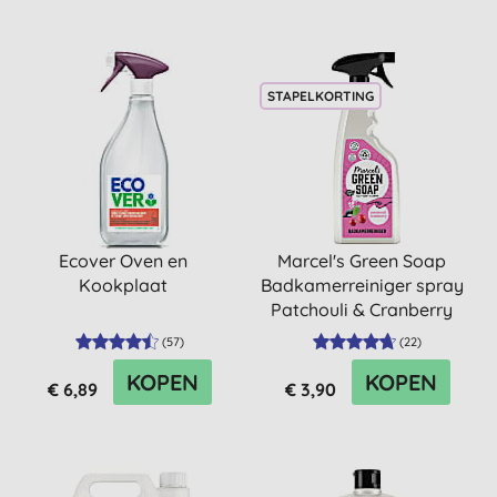
STAPELKORTING
Ecover Oven en
Marcel's Green Soap
Kookplaat
Badkamerreiniger spray
Patchouli & Cranberry
(5...
(
57
)
(
22
)
KOPEN
KOPEN
€ 6,89
€ 3,90