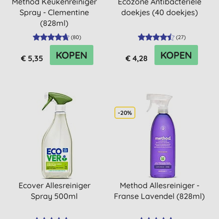
Method Keukenreiniger
Ecozone Antibacteriële
Spray - Clementine
doekjes (40 doekjes)
(828ml)
(
80
)
(
27
)
KOPEN
KOPEN
€ 5,35
€ 4,28
-20%
Ecover Allesreiniger
Method Allesreiniger -
Spray 500ml
Franse Lavendel (828ml)