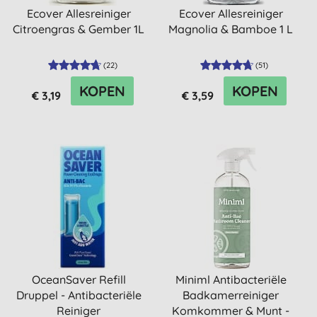
Ecover Allesreiniger
Ecover Allesreiniger
Citroengras & Gember 1L
Magnolia & Bamboe 1 L
(
22
)
(
51
)
KOPEN
KOPEN
€ 3,19
€ 3,59
OceanSaver Refill
Miniml Antibacteriële
Druppel - Antibacteriële
Badkamerreiniger
Reiniger
Komkommer & Munt -