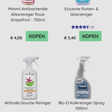
Miniml Antibacteriële
Ecozone Ruiten- &
Allesreiniger Roze
Glasreiniger
Grapefruit - 750ml
(
6
)
KOPEN
KOPEN
€ 4,00
€ 5,40
Attitude Douche Reiniger
Bio-D Kalkreiniger Spray
500ml