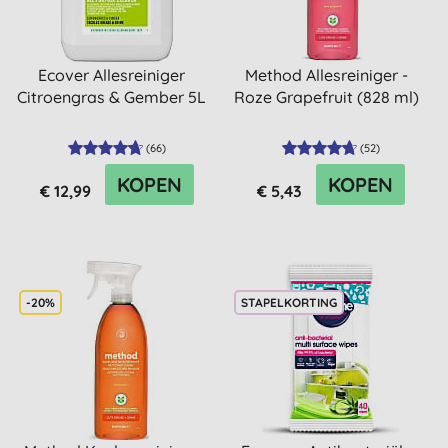
Ecover Allesreiniger
Method Allesreiniger -
Citroengras & Gember 5L
Roze Grapefruit (828 ml)
(
66
)
(
52
)
KOPEN
KOPEN
€ 12,99
€ 5,43
-20%
STAPELKORTING