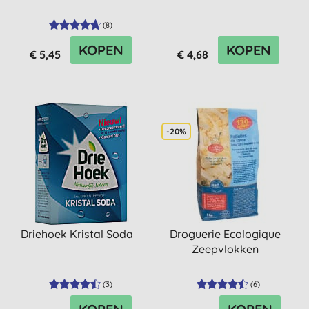
(
8
)
KOPEN
KOPEN
€ 5,45
€ 4,68
-20%
Driehoek Kristal Soda
Droguerie Ecologique
Zeepvlokken
(
3
)
(
6
)