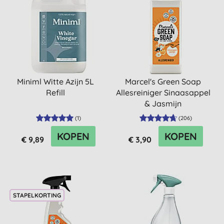
Miniml Witte Azijn 5L
Marcel's Green Soap
Refill
Allesreiniger Sinaasappel
& Jasmijn
(
1
)
(
206
)
KOPEN
KOPEN
€ 9,89
€ 3,90
STAPELKORTING