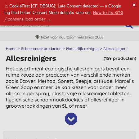
✕
⚠ CookieFirst [CF_DEBUG]: Late Consent detected — a Google
How to fix: GTG
tag fired before Consent Mode defaults were set.
/ consent load order →
Inzet voor duurzaamheid sinds 2008
Home
Schoonmaakproducten
Natuurlijk reinigen
Allesreinigers
Allesreinigers
(159 producten)
Het assortiment ecologische allesreinigers bevat een
ruime keuze aan producten van verschillende merken
zoals Ecover, Method, Sonett, Seepje, attitude, Marcel’s
Green Soap en meer. Je kan kiezen voor onder meer
allesreiniger spray, plasticvrije allesreiniger tabletten,
hygiënische schoonmaakdoekjes of allesreiniger in
grootverpakkingen van 5L of meer.