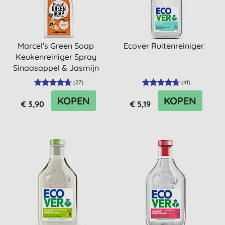
Marcel's Green Soap
Ecover Ruitenreiniger
Keukenreiniger Spray
Sinaasappel & Jasmijn
(500ml)
(
27
)
(
41
)
KOPEN
KOPEN
€ 3,90
€ 5,19