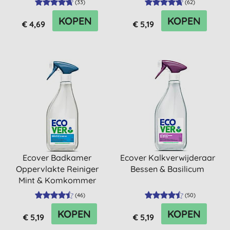
(
33
)
(
62
)
KOPEN
KOPEN
€ 4,69
€ 5,19
Ecover Badkamer
Ecover Kalkverwijderaar
Oppervlakte Reiniger
Bessen & Basilicum
Mint & Komkommer
(
46
)
(
50
)
KOPEN
KOPEN
€ 5,19
€ 5,19