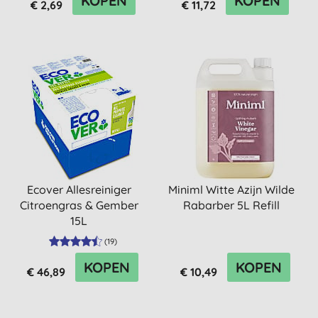
KOPEN
KOPEN
€ 2,69
€ 11,72
Ecover Allesreiniger
Miniml Witte Azijn Wilde
Citroengras & Gember
Rabarber 5L Refill
15L
(
19
)
KOPEN
KOPEN
€ 46,89
€ 10,49