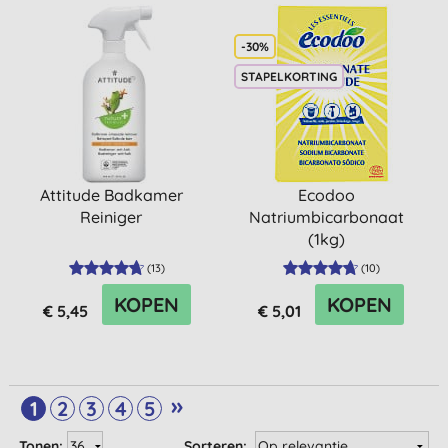
-30%
STAPELKORTING
Attitude Badkamer
Ecodoo
Reiniger
Natriumbicarbonaat
(1kg)
(
13
)
(
10
)
KOPEN
KOPEN
€ 5,45
€ 5,01
»
1
2
3
4
5
Tonen:
Sorteren: