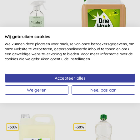
Wij gebruiken cookies
We kunnen deze plaatsen voor analyse van onze bezoekersgegevens, om
onze website te verbeteren, gepersonaliseerde inhoud te tonen en om u
een geweldige website-ervaring te bieden. Voor meer informatie over de
Miniml Limited Edition
Driehoek Vloeibare Zeep
cookies die we gebruiken opent u de instellingen.
Antibacteriële
5L
Allesreiniger Vijgenblad
& Pa...
Accepteer alles
(
5
)
KOPEN
KOPEN
Weigeren
Nee, pas aan
€ 3,99
€ 14,90
-30%
-30%