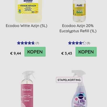
Ecodoo Witte Azijn (5L)
Ecodoo Azijn 20%
Eucalyptus Refill (1L)
(
7
)
(
3
)
KOPEN
KOPEN
€ 9,44
€ 3,43
STAPELKORTING