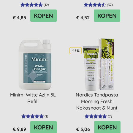
(
12
)
(
37
)
KOPEN
KOPEN
€ 4,85
€ 4,52
-15%
Miniml Witte Azijn 5L
Nordics Tandpasta
Refill
Morning Fresh
Kokosnoot & Munt
(
1
)
(
7
)
KOPEN
KOPEN
€ 9,89
€ 3,06