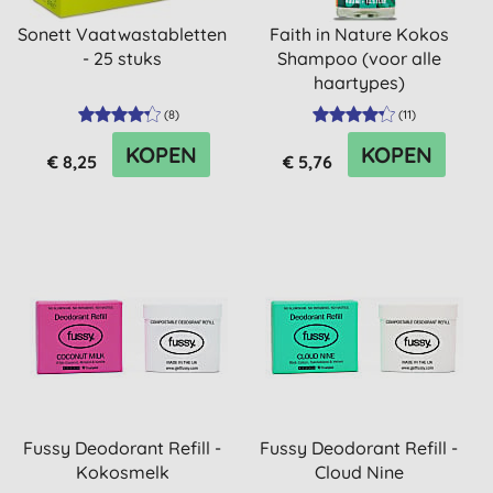
Sonett Vaatwastabletten
Faith in Nature Kokos
- 25 stuks
Shampoo (voor alle
haartypes)
(
8
)
(
11
)
KOPEN
KOPEN
€ 8,25
€ 5,76
Fussy Deodorant Refill -
Fussy Deodorant Refill -
Kokosmelk
Cloud Nine