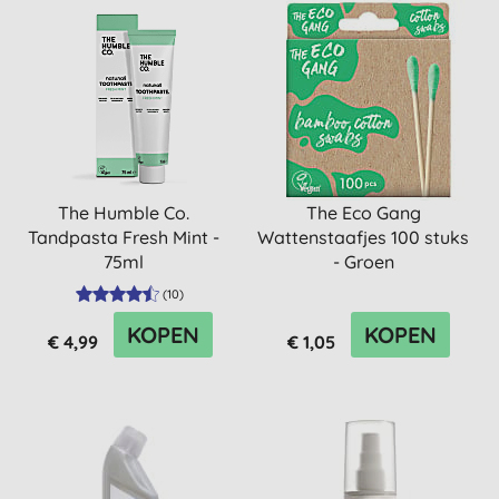
The Humble Co.
The Eco Gang
Tandpasta Fresh Mint -
Wattenstaafjes 100 stuks
75ml
- Groen
(
10
)
KOPEN
KOPEN
€ 4,99
€ 1,05