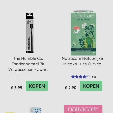
The Humble Co.
Natracare Natuurlijke
Tandenborstel 7K
Inlegkruisjes Curved
Volwassenen - Zwart
(
36
)
KOPEN
KOPEN
€ 3,99
€ 2,90