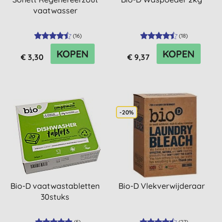
vaatwasser
(
16
)
(
18
)
KOPEN
KOPEN
€ 3,30
€ 9,37
-20%
Bio-D vaatwastabletten
Bio-D Vlekverwijderaar
30stuks