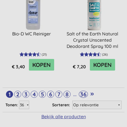
Bio-D WC Reiniger
Salt of the Earth Natural
Crystal Unscented
Deodorant Spray 100 ml
(
21
)
(
26
)
KOPEN
KOPEN
€ 3,40
€ 7,20
»
...
1
2
3
4
5
6
7
8
36
Tonen:
Sorteren:
Bekijk alle producten