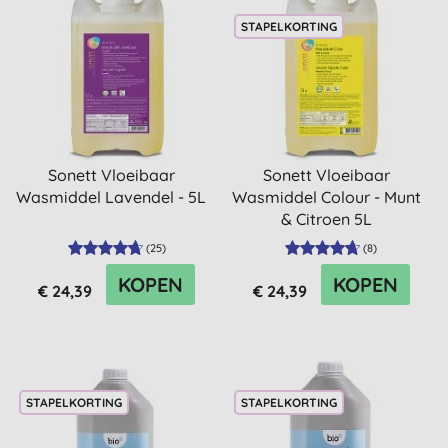
STAPELKORTING
Sonett Vloeibaar
Sonett Vloeibaar
Wasmiddel Lavendel - 5L
Wasmiddel Colour - Munt
& Citroen 5L
(
25
)
(
8
)
KOPEN
KOPEN
€ 24,39
€ 24,39
STAPELKORTING
STAPELKORTING