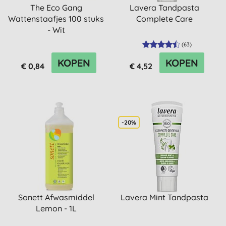
The Eco Gang
Lavera Tandpasta
Wattenstaafjes 100 stuks
Complete Care
- Wit
(
63
)
KOPEN
KOPEN
€ 0,84
€ 4,52
-20%
Sonett Afwasmiddel
Lavera Mint Tandpasta
Lemon - 1L