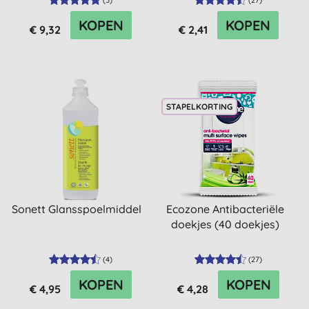
(
5
)
(
27
)
KOPEN
KOPEN
€ 9,32
€ 2,41
STAPELKORTING
Sonett Glansspoelmiddel
Ecozone Antibacteriële
doekjes (40 doekjes)
(
4
)
(
27
)
KOPEN
KOPEN
€ 4,95
€ 4,28