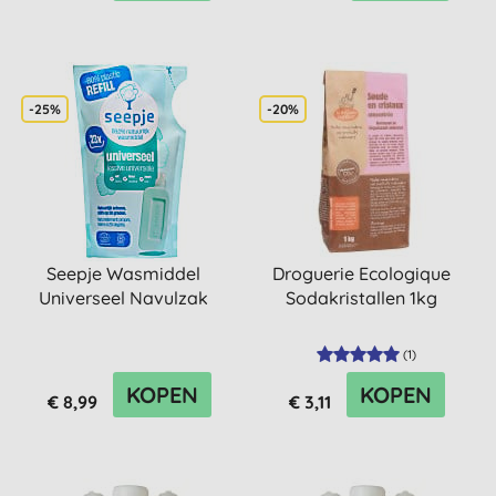
-25%
-20%
Seepje Wasmiddel
Droguerie Ecologique
Universeel Navulzak
Sodakristallen 1kg
(
1
)
KOPEN
KOPEN
€ 8,99
€ 3,11