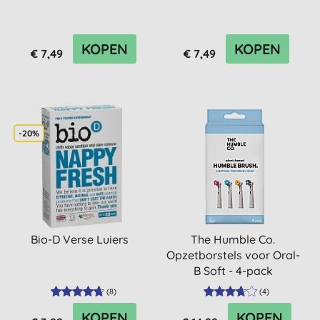
KOPEN
KOPEN
€ 7,49
€ 7,49
-20%
Bio-D Verse Luiers
The Humble Co.
Opzetborstels voor Oral-
B Soft - 4-pack
(
8
)
(
4
)
KOPEN
KOPEN