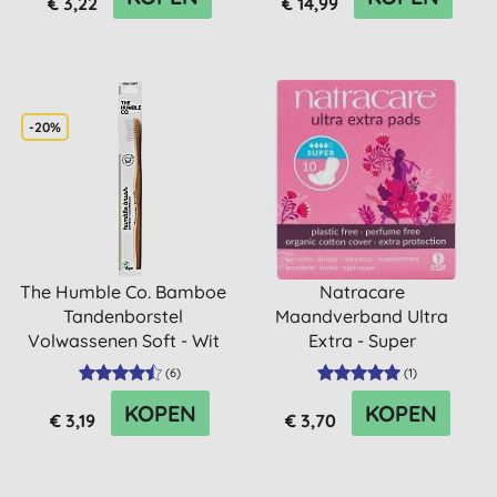
€ 3,22
€ 14,99
-20%
The Humble Co. Bamboe
Natracare
Tandenborstel
Maandverband Ultra
Volwassenen Soft - Wit
Extra - Super
(
6
)
(
1
)
KOPEN
KOPEN
€ 3,19
€ 3,70