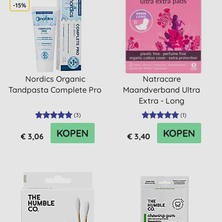
-15%
Nordics Organic
Natracare
Tandpasta Complete Pro
Maandverband Ultra
Extra - Long
(
3
)
(
1
)
KOPEN
KOPEN
€ 3,06
€ 3,40