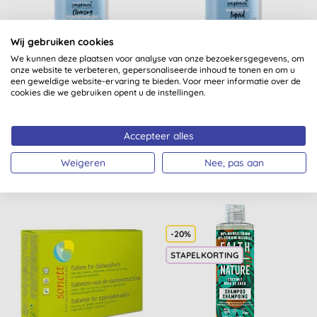
Wij gebruiken cookies
We kunnen deze plaatsen voor analyse van onze bezoekersgegevens, om
onze website te verbeteren, gepersonaliseerde inhoud te tonen en om u
Bio-D Reinigende
Bio-D Vloeibaar
een geweldige website-ervaring te bieden. Voor meer informatie over de
Handzeep Zonder
Afwasmiddel 5L
cookies die we gebruiken opent u de instellingen.
Geurstoffen 5L
(
15
)
(
19
)
Accepteer alles
KOPEN
KOPEN
€ 23,44
€ 15,11
Weigeren
Nee, pas aan
-20%
STAPELKORTING