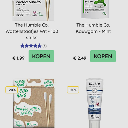
The Humble Co.
The Humble Co.
Wattenstaafjes Wit - 100
Kauwgom - Mint
stuks
(
5
)
KOPEN
KOPEN
€ 1,99
€ 2,49
-20%
-20%