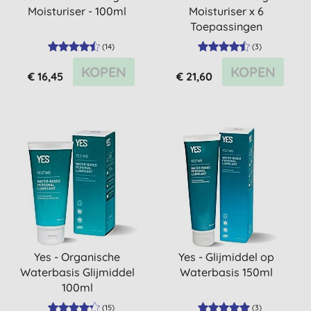
Moisturiser - 100ml
Moisturiser x 6
Toepassingen
(
14
)
(
3
)
KOPEN
KOPEN
€ 16,45
€ 21,60
Yes - Organische
Yes - Glijmiddel op
Waterbasis Glijmiddel
Waterbasis 150ml
100ml
(
15
)
(
3
)