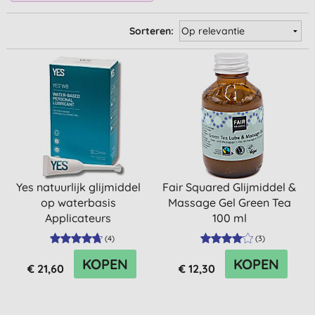
Sorteren:
Yes natuurlijk glijmiddel
Fair Squared Glijmiddel &
op waterbasis
Massage Gel Green Tea
Applicateurs
100 ml
(
4
)
(
3
)
KOPEN
KOPEN
€ 21,60
€ 12,30