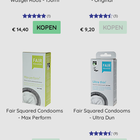
Wasgel Roos - 150ml
- Original
(
1
)
(
3
)
KOPEN
KOPEN
€ 14,40
€ 9,20
Fair Squared Condooms
Fair Squared Condooms
- Max Perform
- Ultra Dun
(
9
)