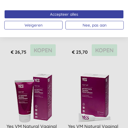
Accepteer alles
Yes Double Glide -
Yes Plant-Oil Natuurlijk
Natuurlijk Glijmiddel
Persoonlijk Glijmiddel x 6
Weigeren
Nee, pas aan
(pack)
Toepassingen
KOPEN
KOPEN
€ 26,75
€ 23,70
Yes VM Natural Vaginal
Yes VM Natural Vaginal