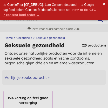
✕
⚠ CookieFirst [CF_DEBUG]: Late Consent detected — a Google
How to fix: GTG
tag fired before Consent Mode defaults were set.
/ consent load order →
Inzet voor duurzaamheid sinds 2008
Home
Gezondheid
Seksuele gezondheid
Seksuele gezondheid
(25 producten)
Ontdek onze natuurlijke producten voor de intieme en
seksuele gezondheid zoals ethische condooms,
organische glijmiddelen en intieme wasproducten.
Verfijn je zoekopdracht »
15% korting op feel good
verzorging