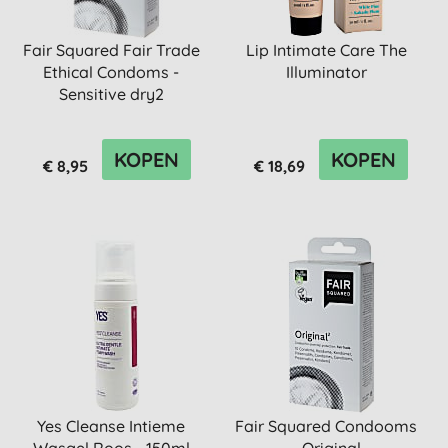
Fair Squared Fair Trade
Lip Intimate Care The
Ethical Condoms -
Illuminator
Sensitive dry2
KOPEN
KOPEN
€ 8,95
€ 18,69
Yes Cleanse Intieme
Fair Squared Condooms