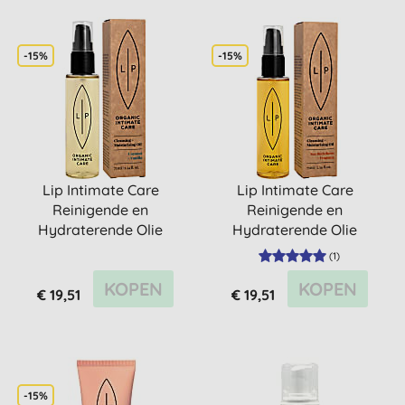
-15%
-15%
Lip Intimate Care
Lip Intimate Care
Reinigende en
Reinigende en
Hydraterende Olie
Hydraterende Olie
Kokosnoot + Vanille
Duindoorn + Fragonia
(
1
)
KOPEN
KOPEN
€ 19,51
€ 19,51
-15%