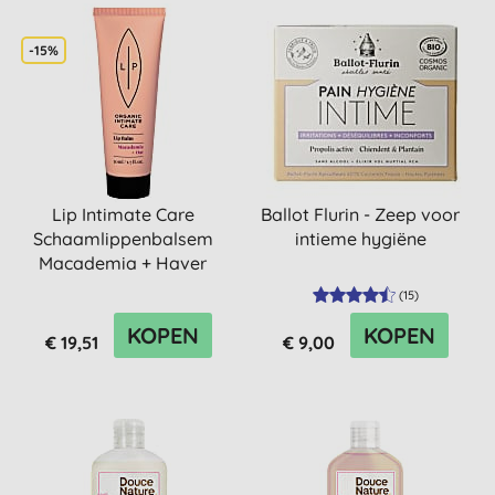
-15%
Lip Intimate Care
Ballot Flurin - Zeep voor
Schaamlippenbalsem
intieme hygiëne
Macademia + Haver
(
15
)
KOPEN
KOPEN
€ 19,51
€ 9,00