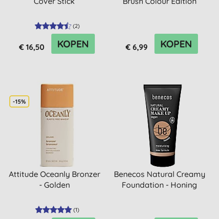
Cover Stick
Brush Colour Edition
(
2
)
KOPEN
KOPEN
€ 16,50
€ 6,99
-15%
Attitude Oceanly Bronzer
Benecos Natural Creamy
- Golden
Foundation - Honing
(
1
)