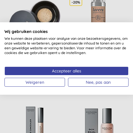
-20%
Wij gebruiken cookies
We kunnen deze plaatsen voor analyse van onze bezoekersgegevens, om
onze website te verbeteren, gepersonaliseerde inhoud te tonen en om u
INIKA Loose Mineral
Lavera Hyaluron Liquid
een geweldige website-ervaring te bieden. Voor meer informatie over de
Foundation SPF 25 -
Foundation Cool Honey
cookies die we gebruiken opent u de instellingen.
Nurture
(
1
)
(
1
)
Accepteer alles
KOPEN
KOPEN
€ 50,45
€ 16,44
Weigeren
Nee, pas aan