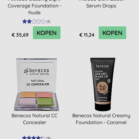
Coverage Foundation -
Serum Drops
Nude
(
1
)
KOPEN
KOPEN
€ 35,69
€ 11,24
Benecos Natural CC
Benecos Natural Creamy
Concealer
Foundation - Caramel
(
9
)