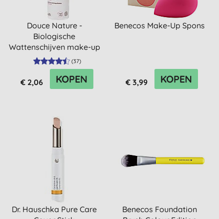
Douce Nature -
Benecos Make-Up Spons
Biologische
Wattenschijven make-up
(
37
)
KOPEN
KOPEN
€ 2,06
€ 3,99
Dr. Hauschka Pure Care
Benecos Foundation