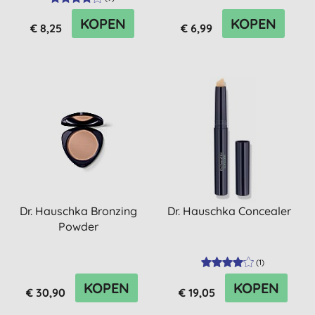
KOPEN
KOPEN
€ 8,25
€ 6,99
Dr. Hauschka Bronzing
Dr. Hauschka Concealer
Powder
(
1
)
KOPEN
KOPEN
€ 30,90
€ 19,05