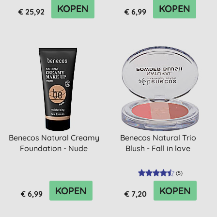
KOPEN
KOPEN
€ 25,92
€ 6,99
Benecos Natural Creamy
Benecos Natural Trio
Foundation - Nude
Blush - Fall in love
(
5
)
KOPEN
KOPEN
€ 6,99
€ 7,20