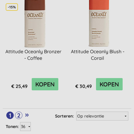
-15%
Attitude Oceanly Bronzer
Attitude Oceanly Blush -
- Coffee
Corail
KOPEN
KOPEN
€ 25,49
€ 30,49
»
1
2
Sorteren:
Tonen: