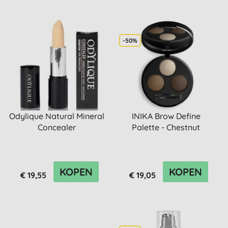
-50%
Odylique Natural Mineral
INIKA Brow Define
Concealer
Palette - Chestnut
KOPEN
KOPEN
€ 19,55
€ 19,05