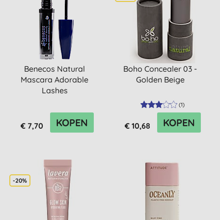
Benecos Natural
Boho Concealer 03 -
Mascara Adorable
Golden Beige
Lashes
(
1
)
KOPEN
KOPEN
€ 7,70
€ 10,68
-20%