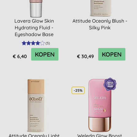
Lavera Glow Skin
Attitude Oceanly Blush -
Hydrating Fluid -
Silky Pink
Eyeshadow Base
(
5
)
KOPEN
KOPEN
€ 6,40
€ 30,49
-25%
Attitude Oceanly Light
Weleda Glow Boost