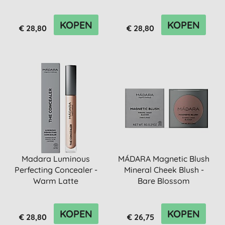
KOPEN
KOPEN
€ 28,80
€ 28,80
Madara Luminous
MÁDARA Magnetic Blush
Perfecting Concealer -
Mineral Cheek Blush -
Warm Latte
Bare Blossom
KOPEN
KOPEN
€ 28,80
€ 26,75