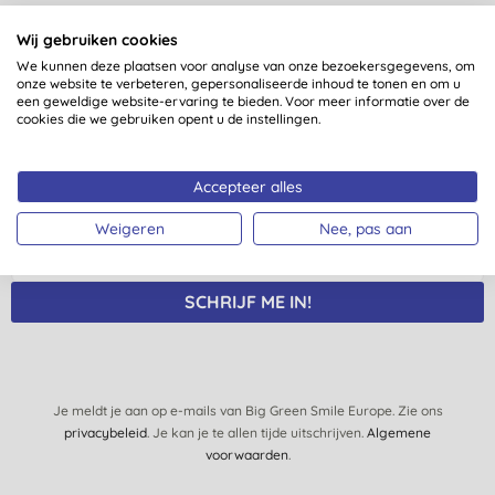
Wij gebruiken cookies
Nog meer redenen voor een
We kunnen deze plaatsen voor analyse van onze bezoekersgegevens, om
onze website te verbeteren, gepersonaliseerde inhoud te tonen en om u
glimlach?
een geweldige website-ervaring te bieden. Voor meer informatie over de
cookies die we gebruiken opent u de instellingen.
Schrijf je in op onze mailinglijst en je krijgt regelmatig
nieuws, inzichten, tips en exclusieve aanbiedingen
Accepteer alles
speciaal voor jou.
Weigeren
Nee, pas aan
SCHRIJF ME IN!
Je meldt je aan op e-mails van Big Green Smile Europe. Zie ons
privacybeleid
. Je kan je te allen tijde uitschrijven.
Algemene
voorwaarden
.