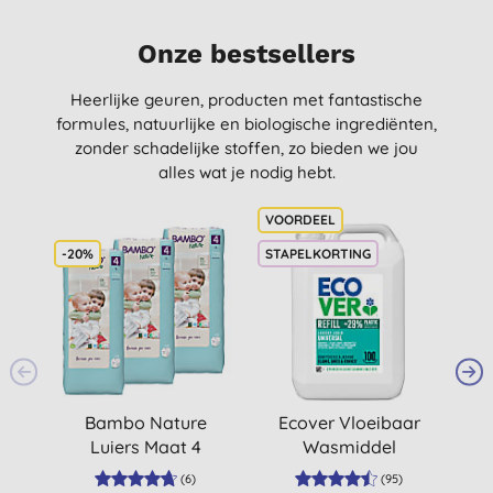
Onze bestsellers
Heerlijke geuren, producten met fantastische
formules, natuurlijke en biologische ingrediënten,
zonder schadelijke stoffen, zo bieden we jou
alles wat je nodig hebt.
-20%
STAPELKORTING
-20
Bambo Nature
Ecover Vloeibaar
La
Luiers Maat 4
Wasmiddel
Voordeelverpakking
Universal 5L (100
(
6
)
(
95
)