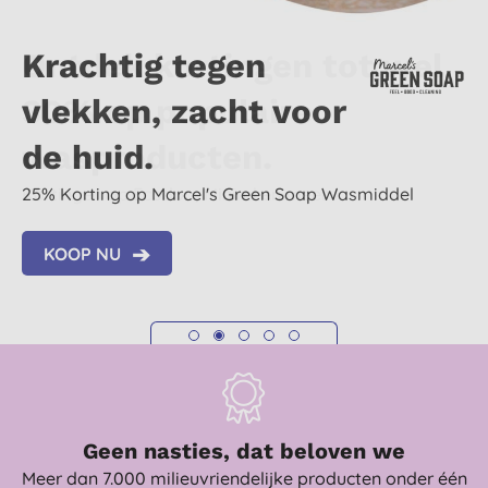
Ontdek kortingen tot wel
Krachtig tegen
Natuurlijk en
Van alle markten thuis
Tot 20% korting op
30% op populaire
vlekken, zacht voor
hypoallergeen
20% op Droguerie Ecologique Percarbonaat
Ecover Was
wasproducten.
de huid.
wasmiddel
Bewust gekozen ingrediënten
KOOP NU
Kortingen op Ecodoo, Miniml en meer
25% Korting op Marcel's Green Soap Wasmiddel
25% korting op Eco Egg
KOOP NU
KOOP NU
KOOP NU
KOOP NU
Geen nasties, dat beloven we
Meer dan 7.000 milieuvriendelijke producten onder één