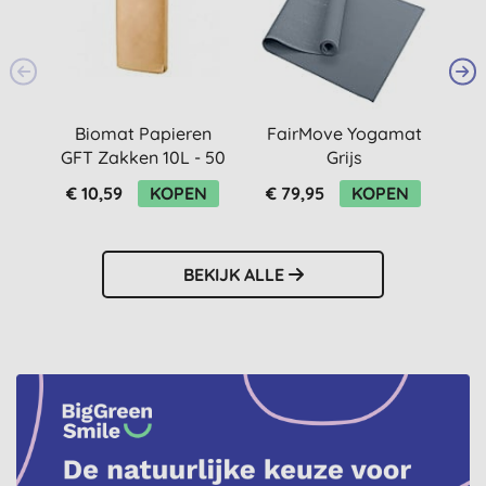
Biomat Papieren
FairMove Yogamat
GFT Zakken 10L - 50
Grijs
Stuks
F
€ 10,59
KOPEN
€ 79,95
KOPEN
€
BEKIJK ALLE