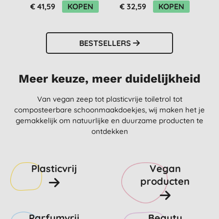
(144 stuks)
wasbeurten)
€ 41,59
KOPEN
€ 32,59
KOPEN
€
BESTSELLERS
Meer keuze, meer duidelijkheid
Van vegan zeep tot plasticvrije toiletrol tot
composteerbare schoonmaakdoekjes, wij maken het je
gemakkelijk om natuurlijke en duurzame producten te
ontdekken
Plasticvrij
Vegan
producten
Parfumvrij
Beauty