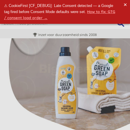
✕
⚠ CookieFirst [CF_DEBUG]: Late Consent detected — a Google
How to fix: GTG
tag fired before Consent Mode defaults were set.
/ consent load order →
Inzet voor duurzaamheid sinds 2008