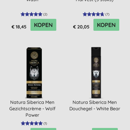
(
2
)
(
7
)
KOPEN
KOPEN
€ 18,45
€ 20,05
Natura Siberica Men
Natura Siberica Men
Gezichtscrème - Wolf
Douchegel - White Bear
Power
(
1
)