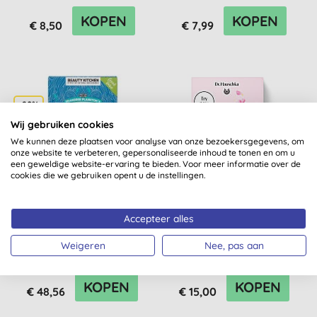
KOPEN
KOPEN
€ 8,50
€ 7,99
-20%
Wij gebruiken cookies
We kunnen deze plaatsen voor analyse van onze bezoekersgegevens, om
onze website te verbeteren, gepersonaliseerde inhoud te tonen en om u
een geweldige website-ervaring te bieden. Voor meer informatie over de
cookies die we gebruiken opent u de instellingen.
Beauty Kitchen Seahorse
Dr. Hauschka Must have
Accepteer alles
Plankton+ Discovery
Kit Rose Light (gevoelige
Collection Kit
tot normale huid)
Weigeren
Nee, pas aan
KOPEN
KOPEN
€ 48,56
€ 15,00