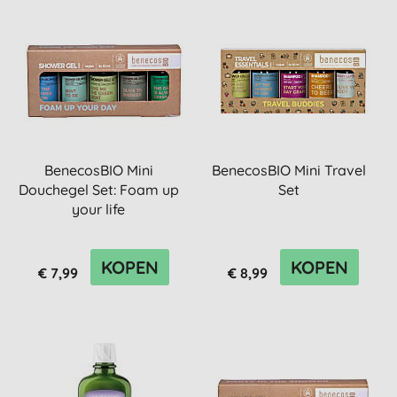
BenecosBIO Mini
BenecosBIO Mini Travel
Douchegel Set: Foam up
Set
your life
KOPEN
KOPEN
€ 7,99
€ 8,99