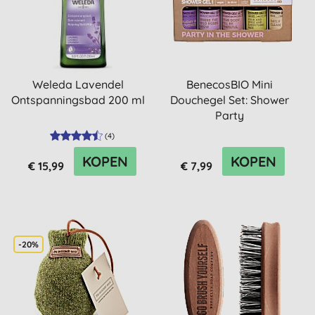
Weleda Lavendel
BenecosBIO Mini
Ontspanningsbad 200 ml
Douchegel Set: Shower
Party
(
4
)
KOPEN
KOPEN
€ 15,99
€ 7,99
-20%