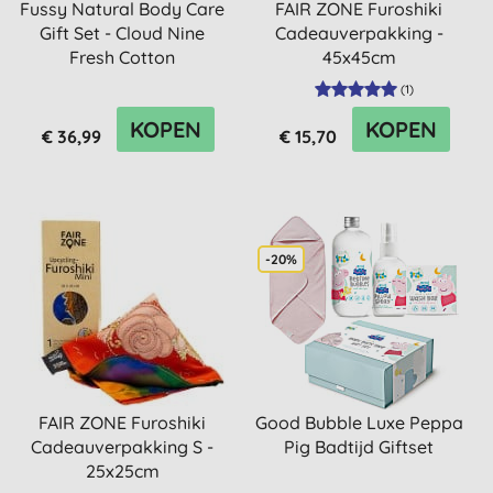
Fussy Natural Body Care
FAIR ZONE Furoshiki
Gift Set - Cloud Nine
Cadeauverpakking -
Fresh Cotton
45x45cm
(
1
)
KOPEN
KOPEN
€ 36,99
€ 15,70
-20%
FAIR ZONE Furoshiki
Good Bubble Luxe Peppa
Cadeauverpakking S -
Pig Badtijd Giftset
25x25cm