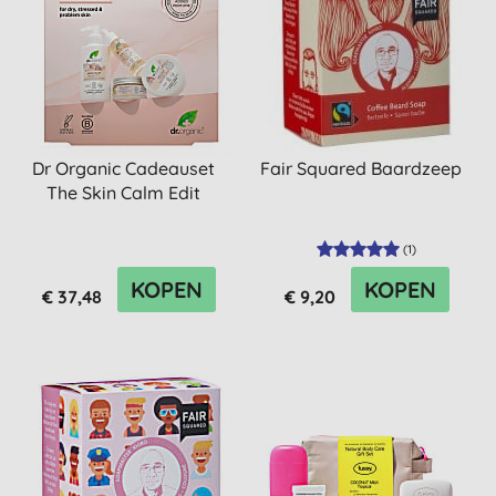
Dr Organic Cadeauset
Fair Squared Baardzeep
The Skin Calm Edit
(
1
)
KOPEN
KOPEN
€ 37,48
€ 9,20