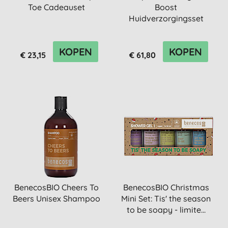
Toe Cadeauset
Boost
Huidverzorgingsset
KOPEN
KOPEN
€ 23,15
€ 61,80
BenecosBIO Cheers To
BenecosBIO Christmas
Beers Unisex Shampoo
Mini Set: Tis' the season
to be soapy - limite...