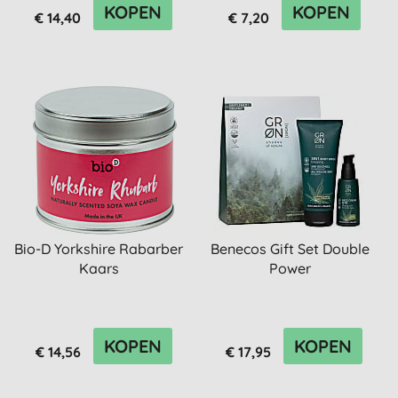
KOPEN
KOPEN
€ 14,40
€ 7,20
Bio-D Yorkshire Rabarber
Benecos Gift Set Double
Kaars
Power
KOPEN
KOPEN
€ 14,56
€ 17,95