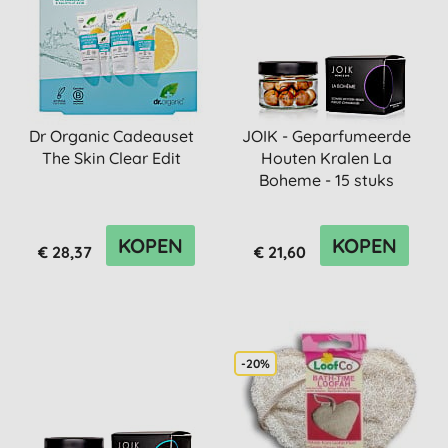
Dr Organic Cadeauset
JOIK - Geparfumeerde
The Skin Clear Edit
Houten Kralen La
Boheme - 15 stuks
KOPEN
KOPEN
€ 28,37
€ 21,60
-20%