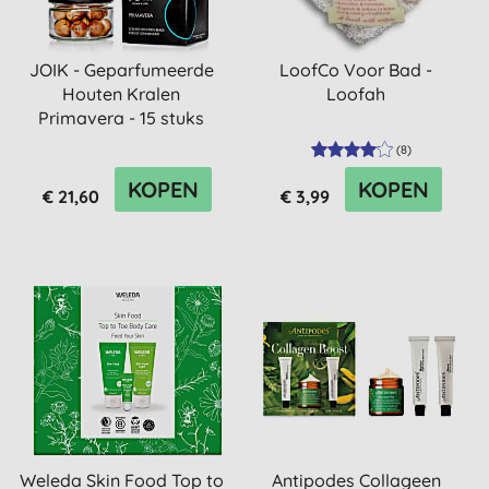
JOIK - Geparfumeerde
LoofCo Voor Bad -
Houten Kralen
Loofah
Primavera - 15 stuks
(
8
)
KOPEN
KOPEN
€ 21,60
€ 3,99
Weleda Skin Food Top to
Antipodes Collageen