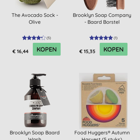
The Avocado Sock -
Brooklyn Soap Company
Olive
- Baard Borstel
(
5
)
(
1
)
KOPEN
KOPEN
€ 16,44
€ 15,35
Brooklyn Soap Baard
Food Huggers® Autumn
Wash
Harvest (5 stuks)