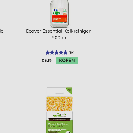
ic
Ecover Essential Kalkreiniger -
500 ml
(
10
)
KOPEN
€ 6,39