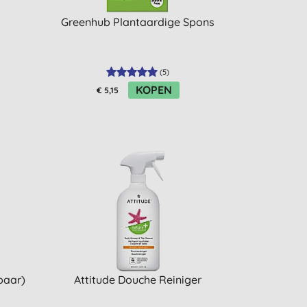
Greenhub Plantaardige Spons
(
5
)
KOPEN
€ 5,15
baar)
Attitude Douche Reiniger