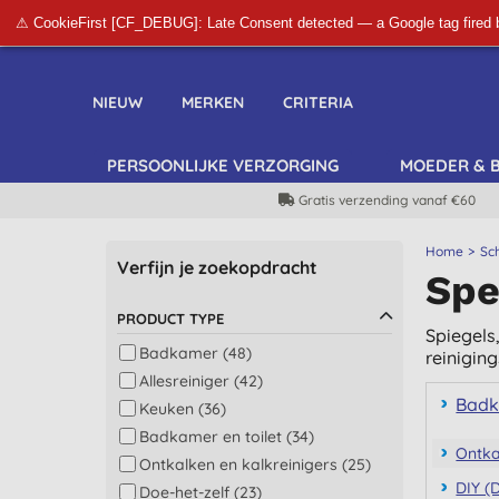
⚠ CookieFirst [CF_DEBUG]: Late Consent detected — a Google tag fired 
NIEUW
MERKEN
CRITERIA
PERSOONLIJKE VERZORGING
MOEDER & 
Gratis verzending vanaf €60
Home
Sc
Verfijn je zoekopdracht
Spe
PRODUCT TYPE
Spiegels
Badkamer (48)
reinigin
Allesreiniger (42)
Badk
Keuken (36)
Badkamer en toilet (34)
Ontka
Ontkalken en kalkreinigers (25)
DIY (D
Doe-het-zelf (23)