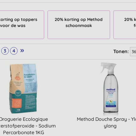
orting op toppers
20% korting op Method
20% k
voor de was
schoonmaak
f
»
3
4
Tonen:
Droguerie Ecologique
Method Douche Spray - Y
erstofperoxide - Sodium
ylang
Percarbonate 1KG