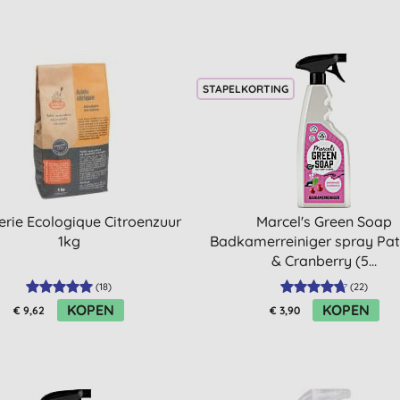
STAPELKORTING
rie Ecologique Citroenzuur
Marcel's Green Soap
1kg
Badkamerreiniger spray Pat
& Cranberry (5...
(
18
)
(
22
)
KOPEN
KOPEN
€ 9,62
€ 3,90