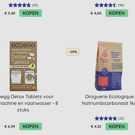
(
35
)
(
98
)
KOPEN
KOPEN
€ 5,40
€ 4,60
-20%
oegg Detox Tablets voor
Droguerie Ecologique
achine en vaatwasser - 8
Natriumbicarbonaat 1k
stuks
(
32
)
KOPEN
KOPEN
€ 6,99
€ 4,32