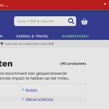
✕
rder →
Green Tips
Mijn Account
Mijn Lijst
AK
CADEAU & TRAVEL
AANBIEDINGEN
Inzet voor duurzaamheid sinds 2008
ten
(142 producten)
reid assortiment aan gespecialiseerde
nimale impact te hebben op het milieu.
Keuken
Vlekverwijderaar