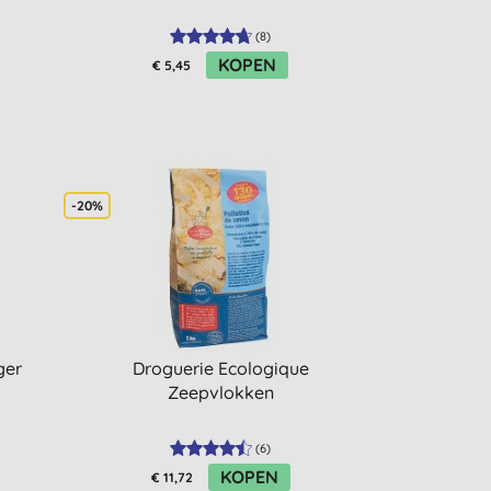
(
8
)
KOPEN
€ 5,45
-20%
ger
Droguerie Ecologique
Zeepvlokken
(
6
)
KOPEN
€ 11,72