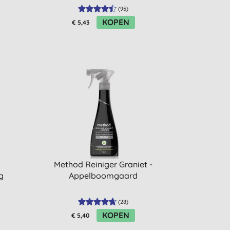
(
95
)
KOPEN
€ 5,43
Method Reiniger Graniet -
g
Appelboomgaard
(
28
)
KOPEN
€ 5,40