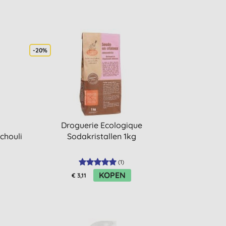
-20%
Droguerie Ecologique
chouli
Sodakristallen 1kg
(
1
)
KOPEN
€ 3,11