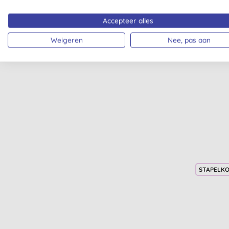
Accepteer alles
Weigeren
Nee, pas aan
Min
STAPELK