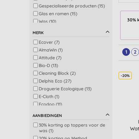
Gespecialiseerde producten (15)
Glas en ramen (15)
30% k
Was (10)
Bad (8)
MERK
Antibacterieel (7)
Ecover (7)
Afwasmachine en was (6)
AlmaWin (1)
1
2
Afwassen (6)
Attitude (7)
Douche (6)
Bio-D (13)
Geurverwijderaars (6)
Cleaning Block (2)
Fruit en groente (5)
-20%
Delphis Eco (27)
Was: vlekkenverwijderaars,
Droguerie Ecologique (13)
witmakers en bleekmiddelen (5)
E-Cloth (1)
Schoonmaakpakket (4)
Ecodoo (11)
Schuurmiddel (4)
Ecoegg (1)
Vloer (4)
AANBIEDINGEN
Ecopods (2)
Vloer en tapijt (4)
30% korting op toppers voor de
Ecozone (9)
Roestvrij staal (3)
Wat
was (1)
Etamine Du Lys (3)
Accessoires (2)
20% korting op Method