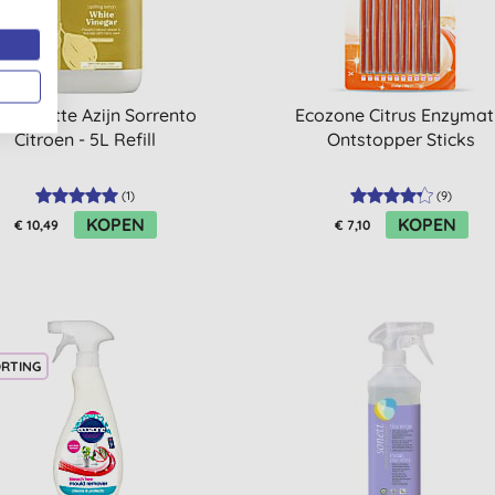
iml Witte Azijn Sorrento
Ecozone Citrus Enzymat
Citroen - 5L Refill
Ontstopper Sticks
(
1
)
(
9
)
KOPEN
KOPEN
€ 10,49
€ 7,10
ORTING