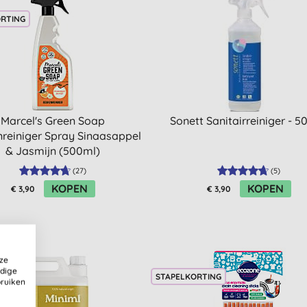
ORTING
Marcel's Green Soap
Sonett Sanitairreiniger - 
reiniger Spray Sinaasappel
& Jasmijn (500ml)
(
27
)
(
5
)
KOPEN
KOPEN
€ 3,90
€ 3,90
ze
ldige
STAPELKORTING
bruiken