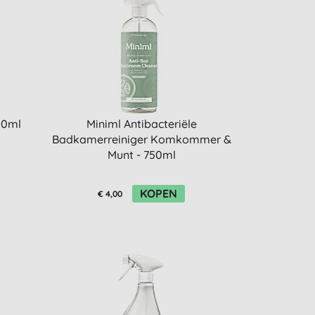
500ml
Miniml Antibacteriële
Badkamerreiniger Komkommer &
Munt - 750ml
KOPEN
€ 4,00