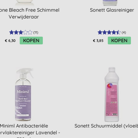
one Bleach Free Schimmel
Sonett Glasreiniger
Verwijderaar
(
11
)
(
4
)
KOPEN
KOPEN
€ 6,30
€ 3,85
Miniml Antibacteriële
Sonett Schuurmiddel (vloei
vlaktereiniger Lavendel -