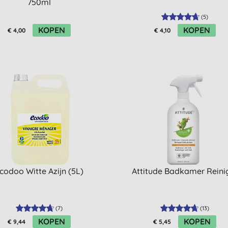
750ml
(
5
)
KOPEN
KOPEN
€ 4,00
€ 4,10
codoo Witte Azijn (5L)
Attitude Badkamer Reini
(
7
)
(
13
)
KOPEN
KOPEN
€ 9,44
€ 5,45