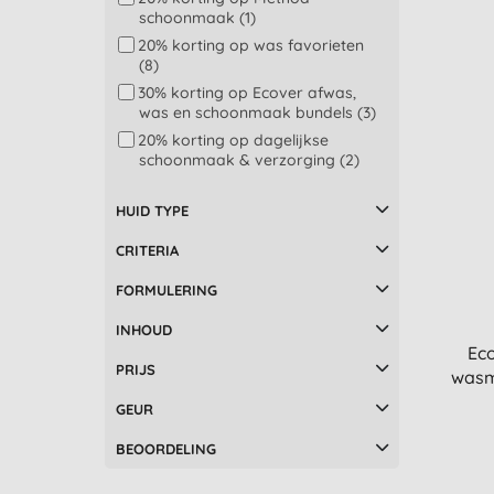
Fair Zone (1)
Bad en douche (2)
schoonmaak (1)
Greenhub (4)
Hout en meubels (2)
20% korting op was favorieten
(8)
Marcel´s Green Soap (2)
Ontstoppers (2)
30% korting op Ecover afwas,
Method (6)
Professionele
was en schoonmaak bundels (3)
schoonmaakproducten (2)
Miniml (13)
20% korting op dagelijkse
Schoonmaakdoeken en dweilen
Ocean Saver (2)
schoonmaak & verzorging (2)
(2)
Sodasan (7)
30% korting op zomer
Wasverzachter (2)
Solbio (4)
schoonmaak (5)
HUID TYPE
Babyverzorging en ontsmetting
Sonett (6)
20% korting op geselecteerde
(1)
CRITERIA
Ecozone producten (1)
Luchtreinigers en lucht-
ontvochtigers (1)
FORMULERING
Zeep (1)
INHOUD
graniet en marmer (1)
Ec
PRIJS
wasm
GEUR
BEOORDELING