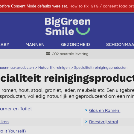
How to fix: GTG / consent load o
before Consent Mode defaults were set.
SCHRIJF ME IN!
BABY
MANNEN
GEZONDHEID
SCHOONMA
CO2 neutrale levering
hoonmaakproducten
Natuurlijk reinigen
Specialiteit reinigingsproducten
cialiteit reinigingsproduc
, ramen, hout, staal, graniet, leder, meubels etc. Een uitgeb
gsproducten, volledig natuurlijk en geproduceerd om een mi
amer en Toilet
Glas en Ramen
lken
Roestvrij staal
o It Yourself)