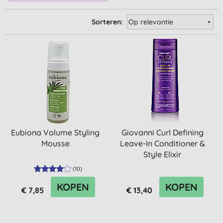
Sorteren:
Eubiona Volume Styling
Giovanni Curl Defining
Mousse
Leave-In Conditioner &
Style Elixir
(
10
)
KOPEN
KOPEN
€ 7,85
€ 13,40