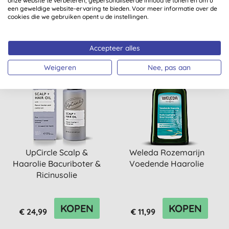
onze website te verbeteren, gepersonaliseerde inhoud te tonen en om u
een geweldige website-ervaring te bieden. Voor meer informatie over de
KOPEN
KOPEN
cookies die we gebruiken opent u de instellingen.
€ 16,99
€ 29,99
Accepteer alles
Weigeren
Nee, pas aan
UpCircle Scalp &
Weleda Rozemarijn
Haarolie Bacuriboter &
Voedende Haarolie
Ricinusolie
KOPEN
KOPEN
€ 24,99
€ 11,99