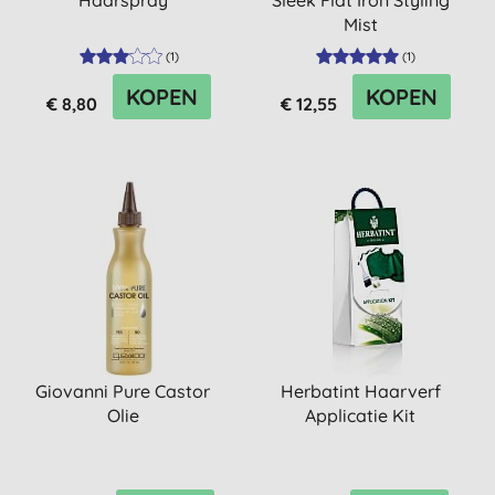
Haarspray
Sleek Flat Iron Styling
Mist
(
1
)
(
1
)
KOPEN
KOPEN
€ 8,80
€ 12,55
Giovanni Pure Castor
Herbatint Haarverf
Olie
Applicatie Kit