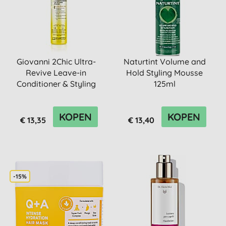
Giovanni 2Chic Ultra-
Naturtint Volume and
Revive Leave-in
Hold Styling Mousse
Conditioner & Styling
125ml
Elixir
KOPEN
KOPEN
€ 13,35
€ 13,40
-15%