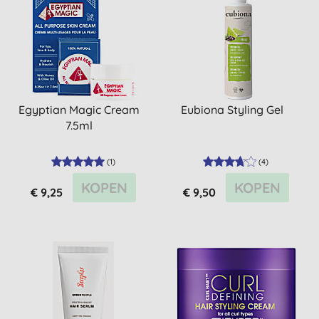
Egyptian Magic Cream
Eubiona Styling Gel
7.5ml
(
1
)
(
4
)
KOPEN
KOPEN
€ 9,25
€ 9,50