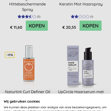
Hittebeschermende
Keratin Mist Haarspray
Spray
(
3
)
(
1
)
KOPEN
KOPEN
€ 11,60
€ 20,55
-15%
Naturtint Curl Definer Oil
UpCircle Haarserum met
Repair
Gefermenteerd
Wij gebruiken cookies
Rijstwater & Baobab
We kunnen deze plaatsen voor analyse van onze bezoekersgegevens, om