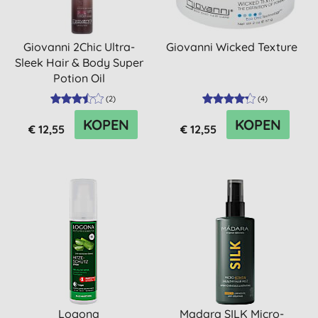
Giovanni 2Chic Ultra-
Giovanni Wicked Texture
Sleek Hair & Body Super
Potion Oil
(
2
)
(
4
)
KOPEN
KOPEN
€ 12,55
€ 12,55
Logona
Madara SILK Micro-