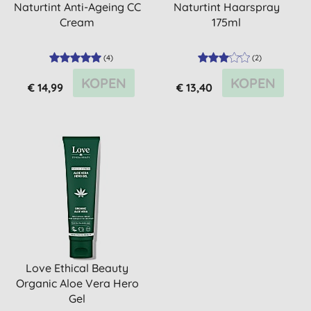
Naturtint Anti-Ageing CC
Naturtint Haarspray
Cream
175ml
(
4
)
(
2
)
KOPEN
KOPEN
€ 14,99
€ 13,40
Love Ethical Beauty
Organic Aloe Vera Hero
Gel