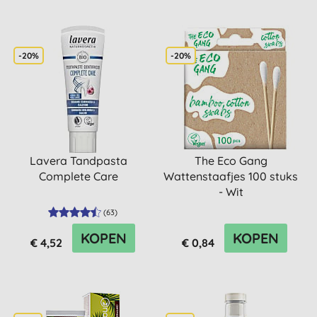
-20%
-20%
Lavera Tandpasta
The Eco Gang
Complete Care
Wattenstaafjes 100 stuks
- Wit
(
63
)
KOPEN
KOPEN
€ 4,52
€ 0,84