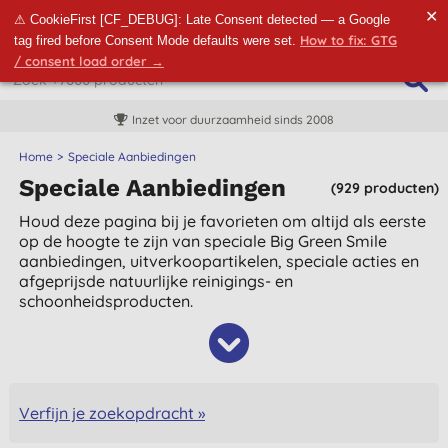
✕
⚠ CookieFirst [CF_DEBUG]: Late Consent detected — a Google
How to fix: GTG
tag fired before Consent Mode defaults were set.
/ consent load order →
Inzet voor duurzaamheid sinds 2008
Home
Speciale Aanbiedingen
Speciale Aanbiedingen
(929 producten)
Houd deze pagina bij je favorieten om altijd als eerste
op de hoogte te zijn van speciale Big Green Smile
aanbiedingen, uitverkoopartikelen, speciale acties en
afgeprijsde natuurlijke reinigings- en
schoonheidsproducten.
Verfijn je zoekopdracht »