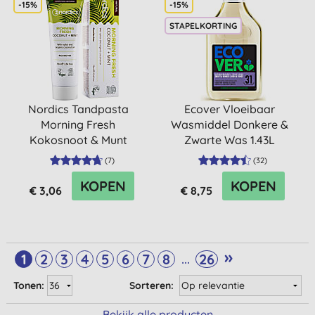
-15%
-15%
STAPELKORTING
Nordics Tandpasta
Ecover Vloeibaar
Morning Fresh
Wasmiddel Donkere &
Kokosnoot & Munt
Zwarte Was 1.43L
(
7
)
(
32
)
KOPEN
KOPEN
€ 3,06
€ 8,75
»
...
1
2
3
4
5
6
7
8
26
Tonen:
Sorteren:
Bekijk alle producten