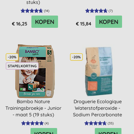
stuks)
(
14
)
(
7
)
KOPEN
KOPEN
€ 16,25
€ 15,84
-20%
-20%
STAPELKORTING
Bambo Nature
Droguerie Ecologique
Trainingsbroekje - Junior
Waterstofperoxide -
- maat 5 (19 stuks)
Sodium Percarbonate
1KG
(
4
)
(
35
)