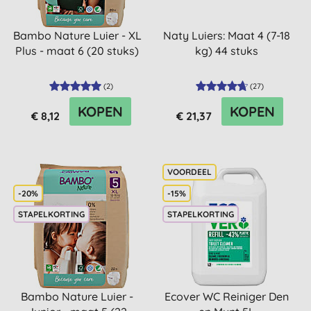
Bambo Nature Luier - XL
Naty Luiers: Maat 4 (7-18
Plus - maat 6 (20 stuks)
kg) 44 stuks
(
2
)
(
27
)
KOPEN
KOPEN
€ 8,12
€ 21,37
-20%
-15%
STAPELKORTING
STAPELKORTING
Bambo Nature Luier -
Ecover WC Reiniger Den