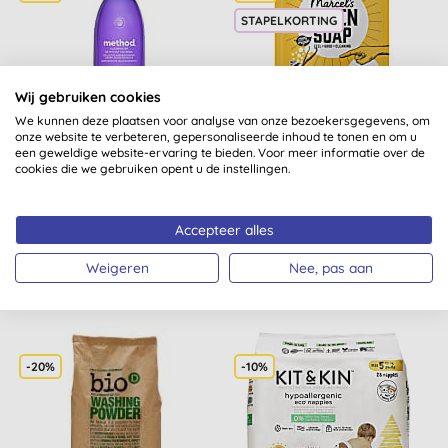
STAPELKORTING
Wij gebruiken cookies
We kunnen deze plaatsen voor analyse van onze bezoekersgegevens, om
onze website te verbeteren, gepersonaliseerde inhoud te tonen en om u
Method Allesreiniger -
Marcel's Green Soap
een geweldige website-ervaring te bieden. Voor meer informatie over de
Franse Lavendel (828ml)
Wasmiddel Stazak
cookies die we gebruiken opent u de instellingen.
Vanille & Katoen
(
62
)
(
26
)
Accepteer alles
KOPEN
KOPEN
€ 5,19
€ 7,31
Weigeren
Nee, pas aan
-20%
-10%