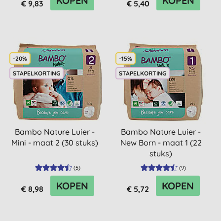
KOPEN
KOPEN
€ 9,83
€ 5,40
-20%
-15%
STAPELKORTING
STAPELKORTING
Bambo Nature Luier -
Bambo Nature Luier -
Mini - maat 2 (30 stuks)
New Born - maat 1 (22
stuks)
(
5
)
(
9
)
KOPEN
KOPEN
€ 8,98
€ 5,72