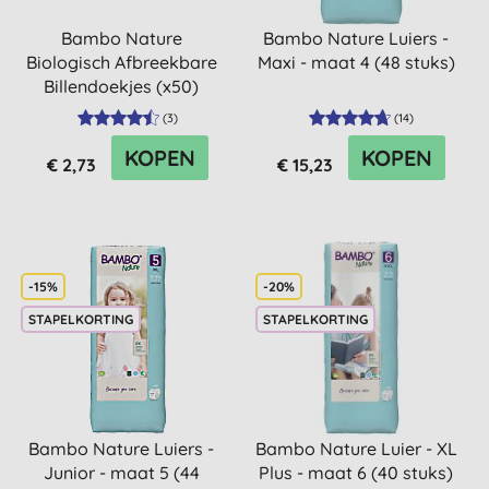
Bambo Nature
Bambo Nature Luiers -
Biologisch Afbreekbare
Maxi - maat 4 (48 stuks)
Billendoekjes (x50)
(
3
)
(
14
)
KOPEN
KOPEN
€ 2,73
€ 15,23
-15%
-20%
STAPELKORTING
STAPELKORTING
Bambo Nature Luiers -
Bambo Nature Luier - XL
Junior - maat 5 (44
Plus - maat 6 (40 stuks)