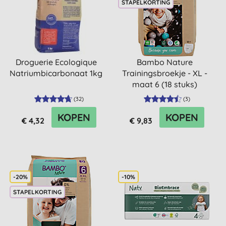
STAPELKORTING
Droguerie Ecologique
Bambo Nature
Natriumbicarbonaat 1kg
Trainingsbroekje - XL -
maat 6 (18 stuks)
(
32
)
(
3
)
KOPEN
KOPEN
€ 4,32
€ 9,83
-20%
-10%
STAPELKORTING