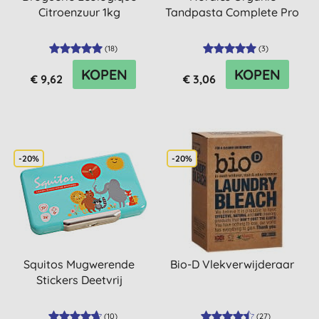
Citroenzuur 1kg
Tandpasta Complete Pro
(
18
)
(
3
)
KOPEN
KOPEN
€ 9,62
€ 3,06
-20%
-20%
Squitos Mugwerende
Bio-D Vlekverwijderaar
Stickers Deetvrij
(
10
)
(
27
)