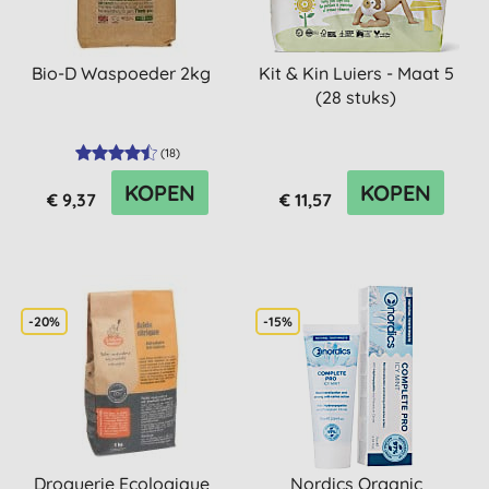
Bio-D Waspoeder 2kg
Kit & Kin Luiers - Maat 5
(28 stuks)
(
18
)
KOPEN
KOPEN
€ 9,37
€ 11,57
-20%
-15%
Droguerie Ecologique
Nordics Organic