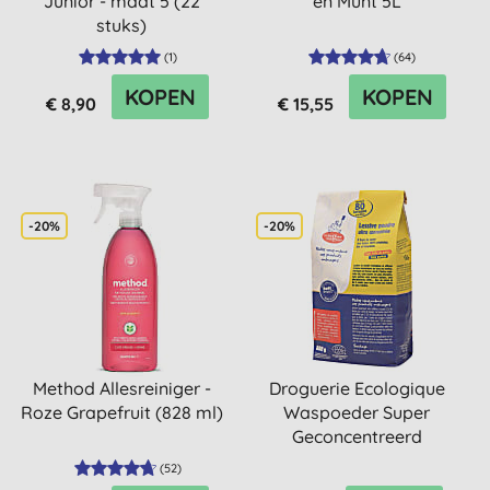
Junior - maat 5 (22
en Munt 5L
stuks)
(
1
)
(
64
)
KOPEN
KOPEN
€ 8,90
€ 15,55
-20%
-20%
Method Allesreiniger -
Droguerie Ecologique
Roze Grapefruit (828 ml)
Waspoeder Super
Geconcentreerd
(
52
)