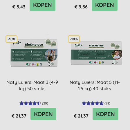
KOPEN
KOPEN
€ 5,43
€ 9,56
-10%
-10%
Naty Luiers: Maat 3 (4-9
Naty Luiers: Maat 5 (11-
kg) 50 stuks
25 kg) 40 stuks
(
20
)
(
28
)
KOPEN
KOPEN
€ 21,37
€ 21,37