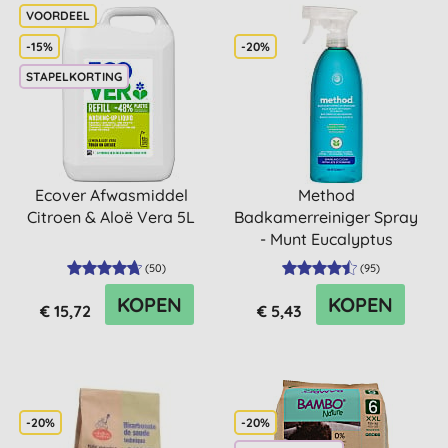
-15%
-20%
STAPELKORTING
Ecover Afwasmiddel
Method
Citroen & Aloë Vera 5L
Badkamerreiniger Spray
- Munt Eucalyptus
(828ml)
(
50
)
(
95
)
KOPEN
KOPEN
€ 15,72
€ 5,43
-20%
-20%