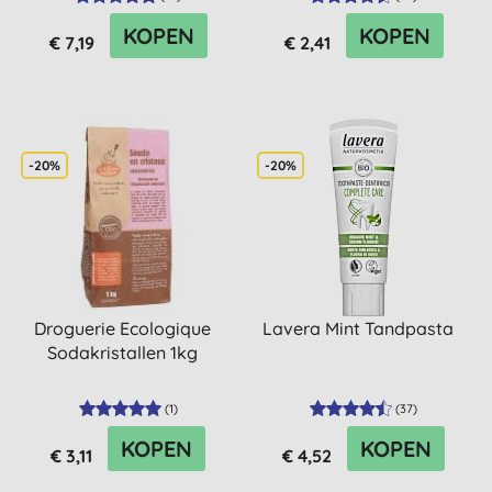
KOPEN
KOPEN
€ 7,19
€ 2,41
-20%
-20%
Droguerie Ecologique
Lavera Mint Tandpasta
Sodakristallen 1kg
(
1
)
(
37
)
KOPEN
KOPEN
€ 3,11
€ 4,52