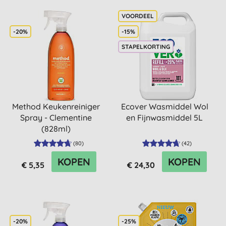
-20%
-15%
STAPELKORTING
Method Keukenreiniger
Ecover Wasmiddel Wol
Spray - Clementine
en Fijnwasmiddel 5L
(828ml)
(
80
)
(
42
)
KOPEN
KOPEN
€ 5,35
€ 24,30
-20%
-25%