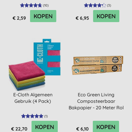
(
10
)
(
3
)
KOPEN
KOPEN
€ 2,59
€ 6,95
E-Cloth Algemeen
Eco Green Living
Gebruik (4 Pack)
Composteerbaar
Bakpapier - 20 Meter Rol
(
1
)
KOPEN
KOPEN
€ 22,70
€ 6,10