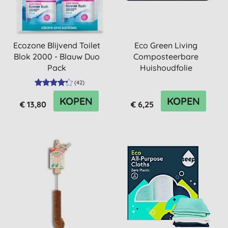
Ecozone Blijvend Toilet
Eco Green Living
Blok 2000 - Blauw Duo
Composteerbare
Pack
Huishoudfolie
(
42
)
KOPEN
KOPEN
€ 13,80
€ 6,25