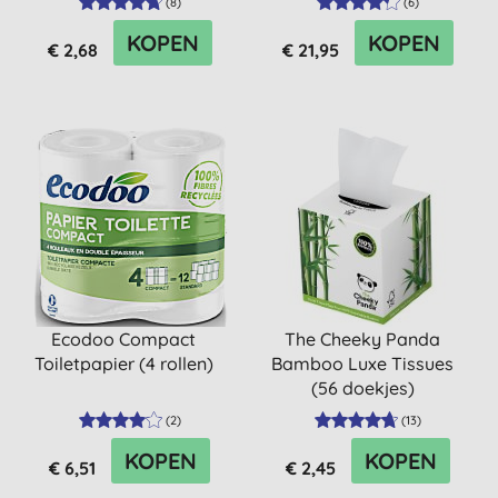
(
8
)
(
6
)
KOPEN
KOPEN
€ 2,68
€ 21,95
Ecodoo Compact
The Cheeky Panda
Toiletpapier (4 rollen)
Bamboo Luxe Tissues
(56 doekjes)
(
2
)
(
13
)
KOPEN
KOPEN
€ 6,51
€ 2,45