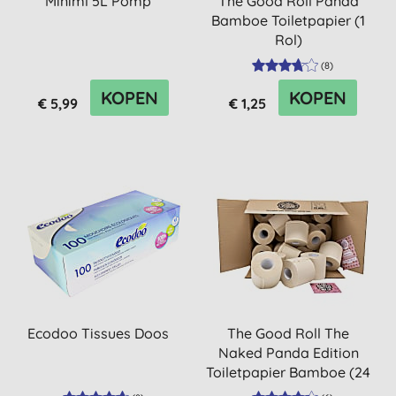
Miniml 5L Pomp
The Good Roll Panda
Bamboe Toiletpapier (1
Rol)
(
8
)
KOPEN
KOPEN
€ 5,99
€ 1,25
Ecodoo Tissues Doos
The Good Roll The
Naked Panda Edition
Toiletpapier Bamboe (24
rollen)