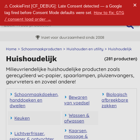
✕
⚠ CookieFirst [CF_DEBUG]: Late Consent detected — a Google
How to fix: GTG
tag fired before Consent Mode defaults were set.
/ consent load order →
Inzet voor duurzaamheid sinds 2008
Home
Schoonmaakproducten
Huishouden en utility
Huishoudelijk
Huishoudelijk
(281 producten)
Milieuvriendelijke huishoudelijke producten zoals
gerecycleerd wc-papier, spaarlampen, pluizenvangers,
geurvreters en zoveel andere!
Schoonmaakdoeken,
Biologisch
Bewaren
handdoeken en
afbreekbare
van voedsel
dweilen
zakken
Wassen &
Keuken
afwassen
Kaarsen,
Lichtverfrisser,
massage &
reiniger & ontvochter