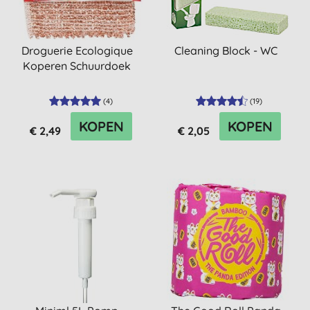
Droguerie Ecologique
Cleaning Block - WC
Koperen Schuurdoek
(
4
)
(
19
)
KOPEN
KOPEN
€ 2,49
€ 2,05