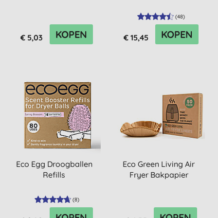
(
48
)
KOPEN
KOPEN
€ 5,03
€ 15,45
Eco Egg Droogballen
Eco Green Living Air
Refills
Fryer Bakpapier
(
8
)
KOPEN
KOPEN