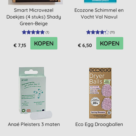
Smart Microvezel
Ecozone Schimmel en
Doekjes (4 stuks) Shady
Vocht Val Navul
Green-Beige
(
1
)
(
11
)
KOPEN
KOPEN
€ 7,15
€ 6,50
Anaé Pleisters 3 maten
Eco Egg Droogballen