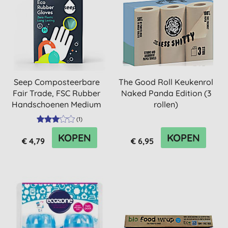
Seep Composteerbare
The Good Roll Keukenrol
Fair Trade, FSC Rubber
Naked Panda Edition (3
Handschoenen Medium
rollen)
(
1
)
KOPEN
KOPEN
€ 4,79
€ 6,95