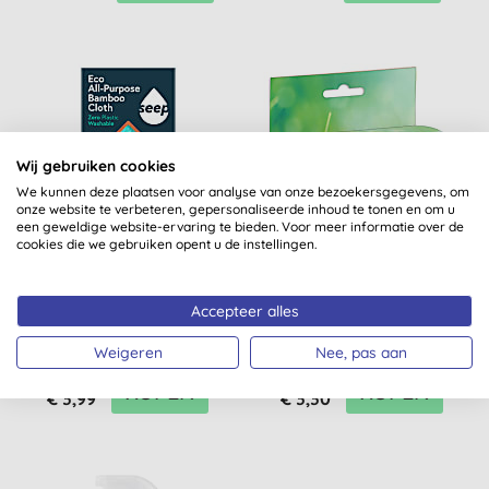
Wij gebruiken cookies
We kunnen deze plaatsen voor analyse van onze bezoekersgegevens, om
onze website te verbeteren, gepersonaliseerde inhoud te tonen en om u
een geweldige website-ervaring te bieden. Voor meer informatie over de
cookies die we gebruiken opent u de instellingen.
Seep Universele
Sodasan Eco Spons (2
Reinigingsdoek Bamboe
stuks)
Accepteer alles
Weigeren
Nee, pas aan
(
1
)
(
1
)
KOPEN
KOPEN
€ 3,99
€ 3,30