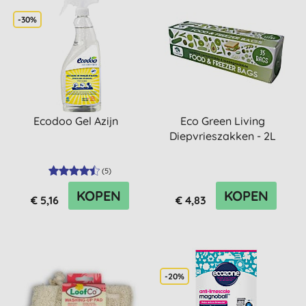
-30%
Ecodoo Gel Azijn
Eco Green Living
Diepvrieszakken - 2L
(
5
)
KOPEN
KOPEN
€ 5,16
€ 4,83
-20%