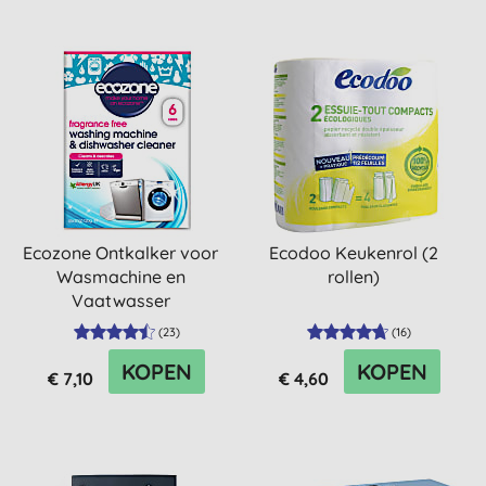
Ecozone Ontkalker voor
Ecodoo Keukenrol (2
Wasmachine en
rollen)
Vaatwasser
(
23
)
(
16
)
KOPEN
KOPEN
€ 7,10
€ 4,60