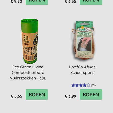
€ 9,80
€ 6,35
Eco Green Living
LoofCo Afwas
Composteerbare
Schuurspons
Vuilniszakken - 30L
(
15
)
KOPEN
KOPEN
€ 5,65
€ 3,99