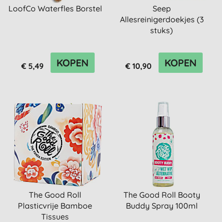
LoofCo Waterfles Borstel
Seep
Allesreinigerdoekjes (3
stuks)
KOPEN
KOPEN
€ 5,49
€ 10,90
The Good Roll
The Good Roll Booty
Plasticvrije Bamboe
Buddy Spray 100ml
Tissues