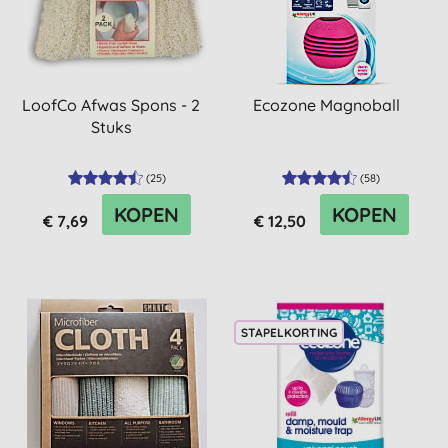
LoofCo Afwas Spons - 2
Ecozone Magnoball
Stuks
(
25
)
(
58
)
KOPEN
KOPEN
€ 7,69
€ 12,50
STAPELKORTING