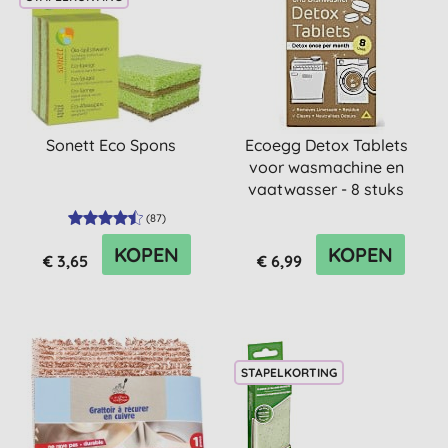
Sonett Eco Spons
Ecoegg Detox Tablets
voor wasmachine en
vaatwasser - 8 stuks
(
87
)
KOPEN
KOPEN
€ 3,65
€ 6,99
STAPELKORTING