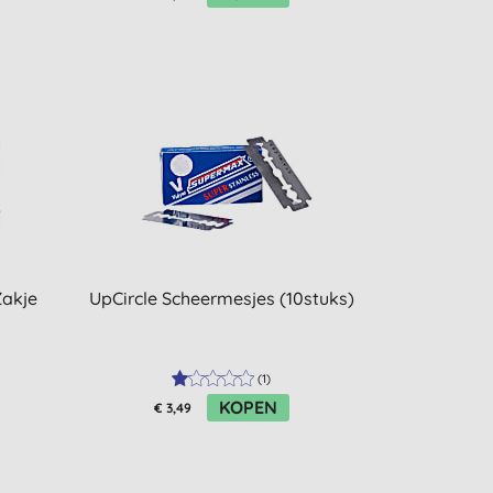
Zakje
UpCircle Scheermesjes (10stuks)
(
1
)
KOPEN
€ 3,49