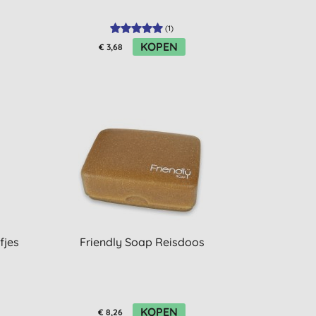
(
1
)
KOPEN
€ 3,68
fjes
Friendly Soap Reisdoos
KOPEN
€ 8,26