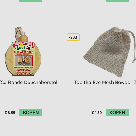
-20%
fCo Ronde Doucheborstel
Tabitha Eve Mesh Bewaar 
KOPEN
KOPEN
€ 8,55
€ 1,80