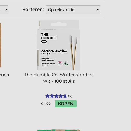
Sorteren:
enen
The Humble Co. Wattenstaafjes
Wit - 100 stuks
(
5
)
KOPEN
€ 1,99