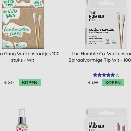
o Gang Wattenstaafjes 100
The Humble Co. Wattensta
stuks - Wit
Spiraalvormige Tip Wit - 100
(
1
)
KOPEN
KOPEN
€ 0,84
€ 1,99