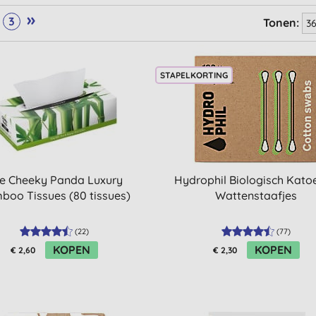
»
3
Tonen:
STAPELKORTING
e Cheeky Panda Luxury
Hydrophil Biologisch Kato
boo Tissues (80 tissues)
Wattenstaafjes
(
22
)
(
77
)
KOPEN
KOPEN
€ 2,60
€ 2,30