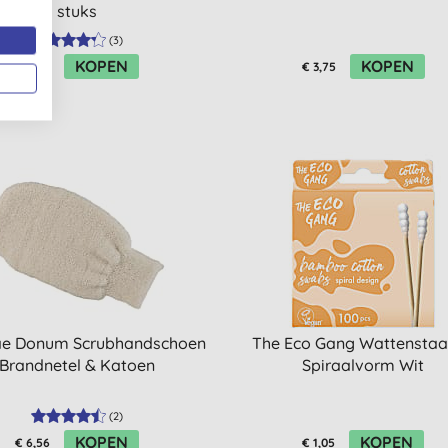
stuks
(
3
)
KOPEN
KOPEN
€ 2,88
€ 3,75
ae Donum Scrubhandschoen
The Eco Gang Wattenstaa
Brandnetel & Katoen
Spiraalvorm Wit
(
2
)
KOPEN
KOPEN
€ 6,56
€ 1,05