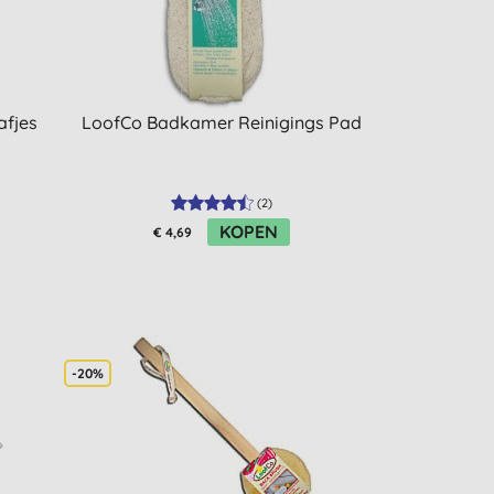
afjes
LoofCo Badkamer Reinigings Pad
(
2
)
KOPEN
€ 4,69
-20%