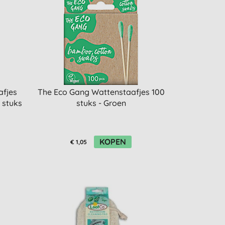
afjes
The Eco Gang Wattenstaafjes 100
 stuks
stuks - Groen
KOPEN
€ 1,05