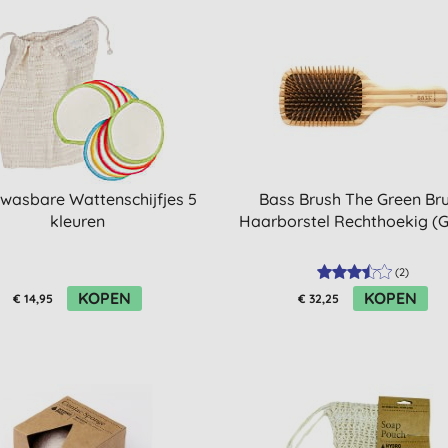
wasbare Wattenschijfjes 5
Bass Brush The Green Br
kleuren
Haarborstel Rechthoekig (G
(
2
)
KOPEN
KOPEN
€ 14,95
€ 32,25