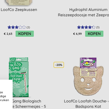
LoofCo Zeepkussen
Hydrophil Aluminium
Reiszeepdoosje met Zeepro
(
2
)
(
3
)
KOPEN
KOPEN
€ 2,63
€ 6,99
-20%
ze
ldige
bruiken
he Eco Gang Biologisch
LoofCo Loofah Douche- 
eekbare Scheermesjes - 5
Badspons Kat