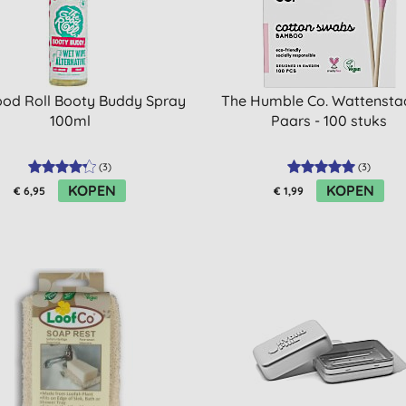
od Roll Booty Buddy Spray
The Humble Co. Wattensta
100ml
Paars - 100 stuks
(
3
)
(
3
)
KOPEN
KOPEN
€ 6,95
€ 1,99