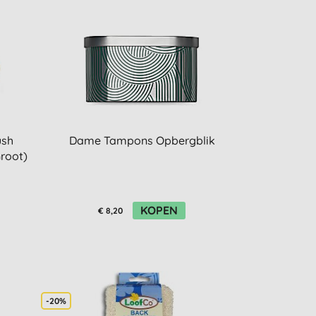
ush
Dame Tampons Opbergblik
root)
KOPEN
€ 8,20
-20%