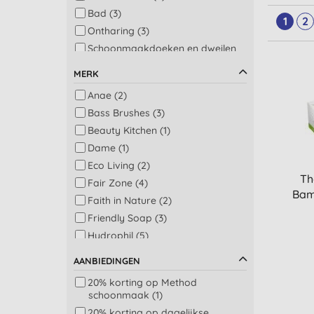
Bad (3)
1
2
Ontharing (3)
Schoonmaakdoeken en dweilen
(3)
MERK
Badkamer en toilet (2)
Anae (2)
Cadeau voor haar (2)
Bass Brushes (3)
Gezicht doekjes (2)
Beauty Kitchen (1)
Bad en douche (1)
Dame (1)
Cadeau voor hem (1)
Eco Living (2)
Doekjes en sanitaire doekjes (1)
Th
Fair Zone (4)
Gezondheid voor op reis (1)
Bam
Faith in Nature (2)
Haarstyling (1)
Friendly Soap (3)
Menstruatie producten (1)
Hydrophil (5)
Scheren man (1)
LoofCo (9)
Tissues, toiletpapier en
AANBIEDINGEN
handdoeken (1)
Method (1)
20% korting op Method
Verlichting bij pijn (1)
Naturae Donum (5)
schoonmaak (1)
Simply Gentle (1)
20% korting op dagelijkse