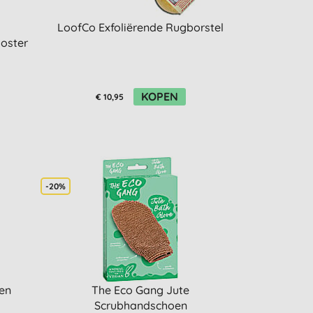
LoofCo Exfoliërende Rugborstel
oster
KOPEN
€ 10,95
-20%
en
The Eco Gang Jute
Scrubhandschoen