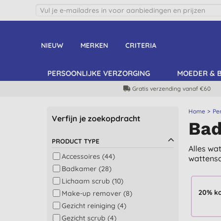
NIEUW
MERKEN
CRITERIA
PERSOONLIJKE VERZORGING
MOEDER & 
Gratis verzending vanaf €60
Home
Pe
Verfijn je zoekopdracht
Bad
PRODUCT TYPE
Alles wa
Accessoires (44)
wattensc
Badkamer (28)
Lichaam scrub (10)
20% k
Make-up remover (8)
Gezicht reiniging (4)
Gezicht scrub (4)