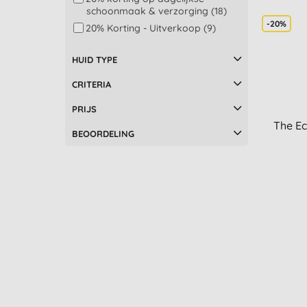
Tabitha Eve (1)
schoonmaak & verzorging (18)
-20%
The Cheeky Panda (1)
20% Korting - Uitverkoop (9)
The Eco Gang (13)
HUID TYPE
The Good Roll (1)
The Humble Co (5)
CRITERIA
UpCircle (13)
PRIJS
The Ec
BEOORDELING