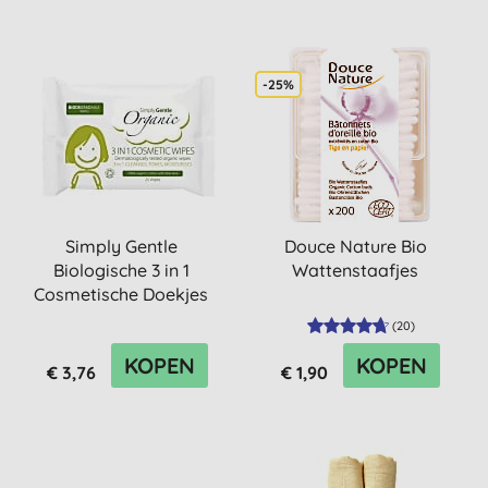
-25%
Simply Gentle
Douce Nature Bio
Biologische 3 in 1
Wattenstaafjes
Cosmetische Doekjes
(
20
)
KOPEN
KOPEN
€ 3,76
€ 1,90