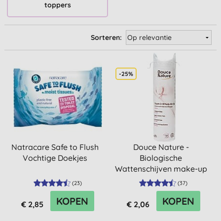
toppers
Sorteren:
-25%
Natracare Safe to Flush
Douce Nature -
Vochtige Doekjes
Biologische
Wattenschijven make-up
(
23
)
(
37
)
KOPEN
KOPEN
€ 2,85
€ 2,06