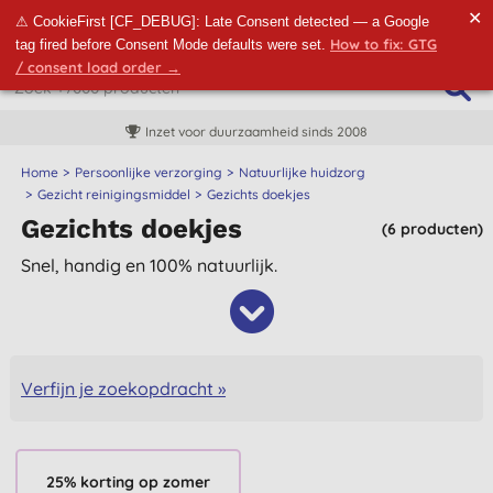
✕
⚠ CookieFirst [CF_DEBUG]: Late Consent detected — a Google
How to fix: GTG
tag fired before Consent Mode defaults were set.
/ consent load order →
Inzet voor duurzaamheid sinds 2008
Home
Persoonlijke verzorging
Natuurlijke huidzorg
Gezicht reinigingsmiddel
Gezichts doekjes
Gezichts doekjes
(6 producten)
Snel, handig en 100% natuurlijk.
Verfijn je zoekopdracht »
25% korting op zomer