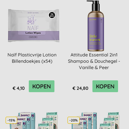
Naïf Plasticvrije Lotion
Attitude Essential 2in1
Billendoekjes (x54)
Shampoo & Douchegel -
Vanille & Peer
KOPEN
KOPEN
€ 4,10
€ 24,80
-15%
-20%