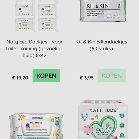
Naty Eco Doekjes - voor
Kit & Kin Billendoekjes
toilet training (gevoelige
(60 stuks)
huid) 6x42
KOPEN
KOPEN
€ 19,20
€ 3,95