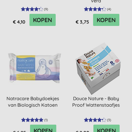
vera
(
9
)
(
4
)
KOPEN
KOPEN
€ 4,10
€ 3,75
Natracare Babydoekjes
Douce Nature - Baby
van Biologisch Katoen
Proof Wattenstaafjes
(
1
)
(
3
)
KOPEN
KOPEN