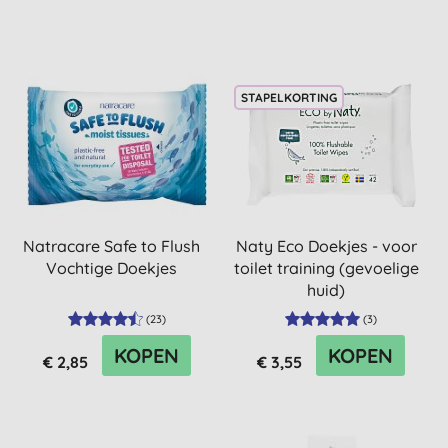
STAPELKORTING
Natracare Safe to Flush
Naty Eco Doekjes - voor
Vochtige Doekjes
toilet training (gevoelige
huid)
(
23
)
(
3
)
KOPEN
KOPEN
€ 2,85
€ 3,55