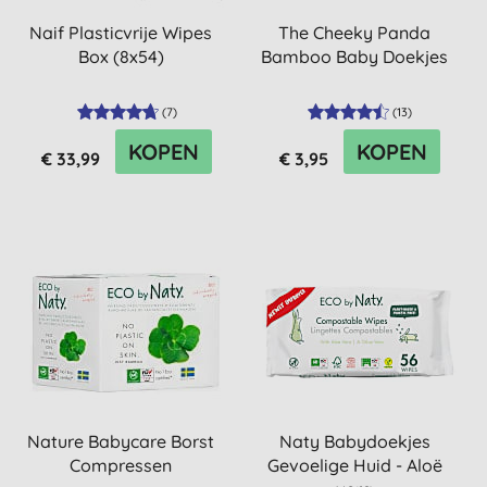
Naif Plasticvrije Wipes
The Cheeky Panda
Box (8x54)
Bamboo Baby Doekjes
(
7
)
(
13
)
KOPEN
KOPEN
€ 33,99
€ 3,95
Nature Babycare Borst
Naty Babydoekjes
Compressen
Gevoelige Huid - Aloë