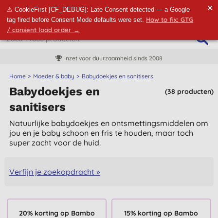
✕
⚠ CookieFirst [CF_DEBUG]: Late Consent detected — a Google
How to fix: GTG
tag fired before Consent Mode defaults were set.
/ consent load order →
Inzet voor duurzaamheid sinds 2008
Home
Moeder & baby
Babydoekjes en sanitisers
Babydoekjes en
(38 producten)
sanitisers
Natuurlijke babydoekjes en ontsmettingsmiddelen om
jou en je baby schoon en fris te houden, maar toch
super zacht voor de huid.
Verfijn je zoekopdracht »
20% korting op Bambo
15% korting op Bambo