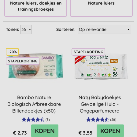
Nature luiers, doekjes en
Nature luiers
trainingsbroekjes
Tonen:
Sorteren:
-20%
STAPELKORTING
STAPELKORTING
Bambo Nature
Naty Babydoekjes
Biologisch Afbreekbare
Gevoelige Huid -
Billendoekjes (x50)
Ongeparfumeerd
(
3
)
(
28
)
KOPEN
KOPEN
€ 2,73
€ 3,55