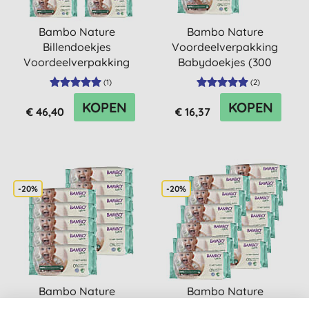
Bambo Nature
Bambo Nature
Billendoekjes
Voordeelverpakking
Voordeelverpakking
Babydoekjes (300
(1000 doekjes)
doekjes)
(
1
)
(
2
)
KOPEN
KOPEN
€ 46,40
€ 16,37
-20%
-20%
Bambo Nature
Bambo Nature
Billendoekjes
Voordeelverpakking