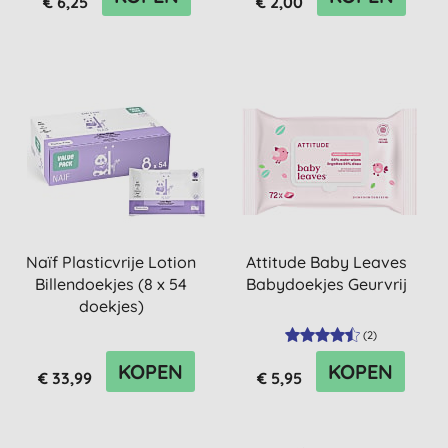
€ 6,25
€ 2,00
Naïf Plasticvrije Lotion
Attitude Baby Leaves
Billendoekjes (8 x 54
Babydoekjes Geurvrij
doekjes)
(
2
)
KOPEN
KOPEN
€ 33,99
€ 5,95