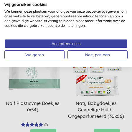
Wij gebruiken cookies
Voordeelverpakking
Babydoekjes (600
(500 doekjes)
doekjes)
We kunnen deze plaatsen voor analyse van onze bezoekersgegevens, om
(
1
)
onze website te verbeteren, gepersonaliseerde inhoud te tonen en om u
een geweldige website-ervaring te bieden. Voor meer informatie over de
KOPEN
KOPEN
cookies die we gebruiken opent u de instellingen.
€ 24,56
€ 29,47
Accepteer alles
Weigeren
Nee, pas aan
Naïf Plasticvrije Doekjes
Naty Babydoekjes
(x54)
Gevoelige Huid -
Ongeparfumeerd (30x56)
(
7
)