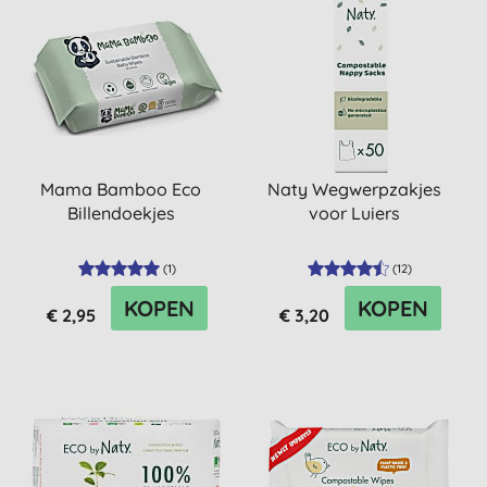
Mama Bamboo Eco
Naty Wegwerpzakjes
Billendoekjes
voor Luiers
(
1
)
(
12
)
KOPEN
KOPEN
€ 2,95
€ 3,20