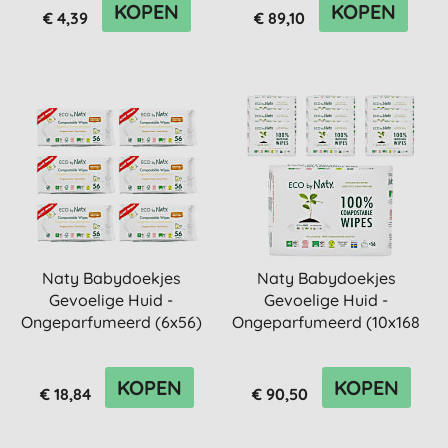
KOPEN
KOPEN
€ 4,39
€ 89,10
Naty Babydoekjes
Naty Babydoekjes
Gevoelige Huid -
Gevoelige Huid -
Ongeparfumeerd (6x56)
Ongeparfumeerd (10x168
stuks)
KOPEN
KOPEN
€ 18,84
€ 90,50