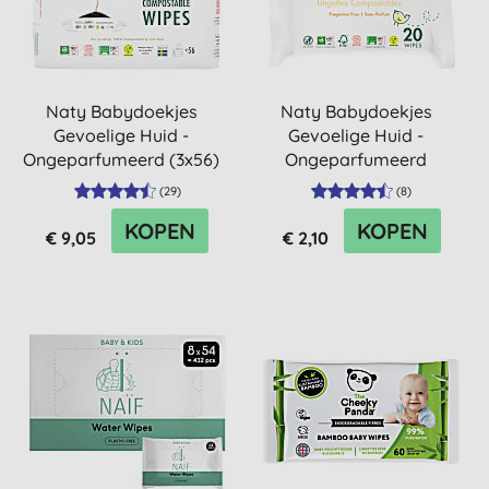
Naty Babydoekjes
Naty Babydoekjes
Gevoelige Huid -
Gevoelige Huid -
Ongeparfumeerd (3x56)
Ongeparfumeerd
(Reispakket)
(
29
)
(
8
)
KOPEN
KOPEN
€ 9,05
€ 2,10