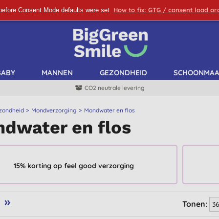
How to fix: GTG / consent load o
before Consent Mode defaults were set.
SCHRIJF ME IN!
BABY
MANNEN
GEZONDHEID
SCHOONMA
CO2 neutrale levering
zondheid
Mondverzorging
Mondwater en flos
dwater en flos
15% korting op feel good verzorging
»
Tonen: