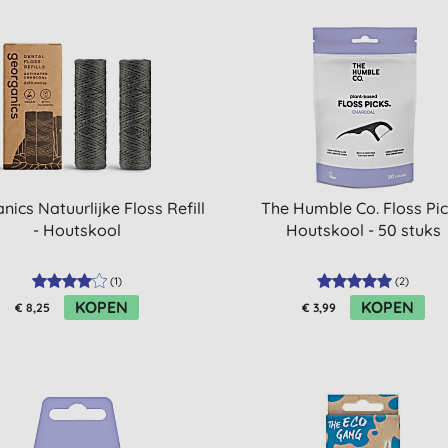
nics Natuurlijke Floss Refill
The Humble Co. Floss Pi
- Houtskool
Houtskool - 50 stuks
(
1
)
(
2
)
KOPEN
KOPEN
€ 8,25
€ 3,99