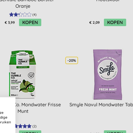
Oranje
(
4
)
KOPEN
KOPEN
€ 3,99
€ 2,09
-20%
mble Co. Mondwater Frisse
Smyle Navul Mondwater Tab
Munt
ze
ldige
bruiken
(
2
)