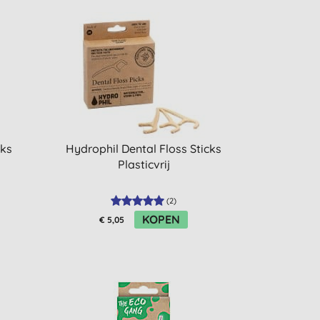
cks
Hydrophil Dental Floss Sticks
Plasticvrij
(
2
)
KOPEN
€ 5,05