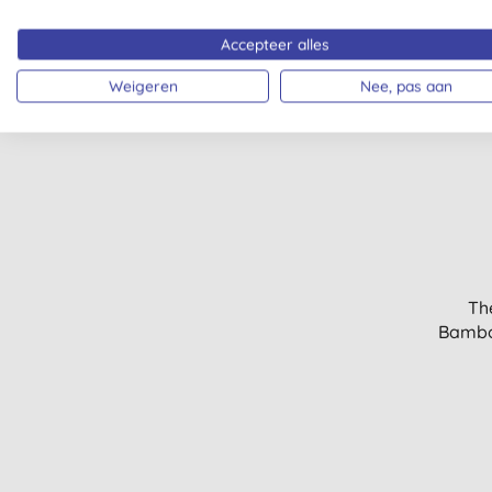
Accepteer alles
Weigeren
Nee, pas aan
Th
Bamboe