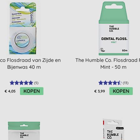
co Flosdraad van Zijde en
The Humble Co. Flosdraad 
Bijenwas 40 m
Mint - 50 m
(
5
)
(
13
)
KOPEN
KOPEN
€ 4,05
€ 3,99