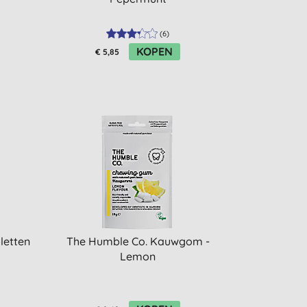
(
6
)
KOPEN
€ 5,85
letten
The Humble Co. Kauwgom -
Lemon