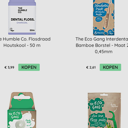
e Humble Co. Flosdraad
The Eco Gang Interdenta
Houtskool - 50 m
Bamboe Borstel - Maat 2
0,45mm
KOPEN
KOPEN
€ 3,99
€ 2,61