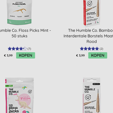
mble Co. Floss Picks Mint -
The Humble Co. Bambo
50 stuks
Interdentale Borstels Maat
Rood
(
7
)
(
2
)
KOPEN
KOPEN
€ 3,99
€ 3,99