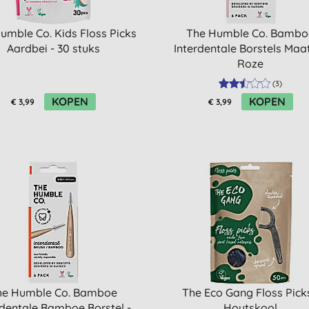
umble Co. Kids Floss Picks
The Humble Co. Bambo
Aardbei - 30 stuks
Interdentale Borstels Maat
Roze
(
3
)
KOPEN
KOPEN
€ 3,99
€ 3,99
he Humble Co. Bamboe
The Eco Gang Floss Picks
rdentale Bamboe Borstel -
Houtskool