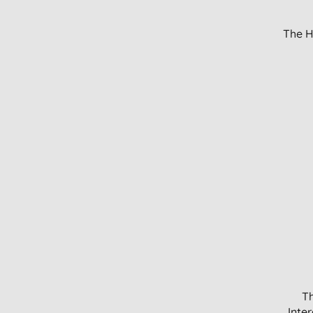
The H
T
Inte