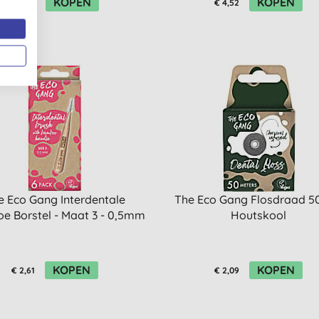
KOPEN
KOPEN
€ 8,99
€ 4,52
e Eco Gang Interdentale
The Eco Gang Flosdraad 5
 Borstel - Maat 3 - 0,5mm
Houtskool
KOPEN
KOPEN
€ 2,61
€ 2,09