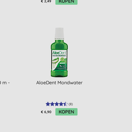
KOPEN
€ 2,49
0 m -
AloeDent Mondwater
(
8
)
KOPEN
€ 6,90