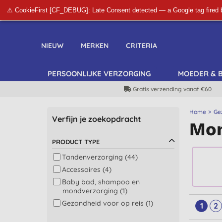
⚠ CookieFirst [CF_DEBUG]: Late Consent detected — a Google tag fired 
NIEUW
MERKEN
CRITERIA
PERSOONLIJKE VERZORGING
MOEDER & 
Gratis verzending vanaf €60
Home
Ge
Verfijn je zoekopdracht
Mon
PRODUCT TYPE
Tandenverzorging (44)
Accessoires (4)
Baby bad, shampoo en
mondverzorging (1)
Gezondheid voor op reis (1)
1
2