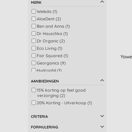
MERK
Weleda (1)
AloeDent (2)
Ben and Anna (1)
Dr Hauschka (1)
Dr Organic (2)
Eco Living (1)
Fair Squared (1)
Yawe
Georganics (9)
Hydrophil (1)
Nordics (1)
AANBIEDINGEN
Organii (1)
15% korting op feel good
Smyle (1)
verzorging (2)
The Eco Gang (8)
20% Korting - Uitverkoop (1)
The Humble Co (16)
Tio (2)
CRITERIA
Yaweco (1)
FORMULERING