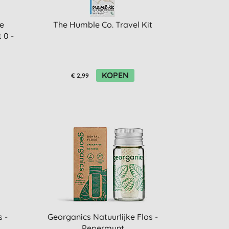
e
The Humble Co. Travel Kit
 0 -
KOPEN
€ 2,99
 -
Georganics Natuurlijke Flos -
Pepermunt