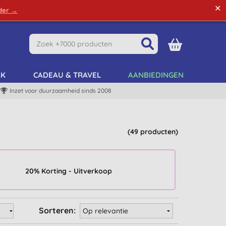
✕
rder →
Green Tips
Mijn Account
Mijn Lijst
AK
CADEAU & TRAVEL
AANBIEDINGEN
Inzet voor duurzaamheid sinds 2008
(49 producten)
20% Korting - Uitverkoop
Sorteren: