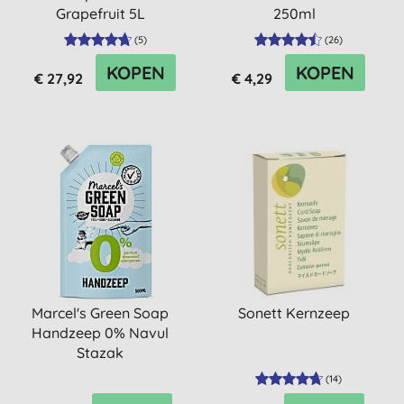
Grapefruit 5L
250ml
(
5
)
(
26
)
KOPEN
KOPEN
€ 27,92
€ 4,29
Marcel's Green Soap
Sonett Kernzeep
Handzeep 0% Navul
Stazak
(
14
)