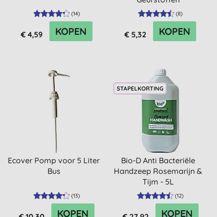
(
14
)
(
8
)
KOPEN
KOPEN
€ 4,59
€ 5,32
STAPELKORTING
Ecover Pomp voor 5 Liter
Bio-D Anti Bacteriële
Bus
Handzeep Rosemarijn &
Tijm - 5L
(
13
)
(
12
)
KOPEN
KOPEN
€ 10,30
€ 27,92