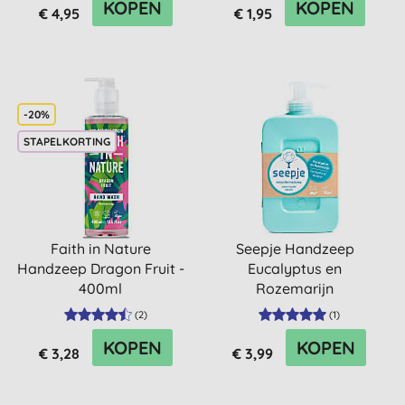
KOPEN
KOPEN
€ 4,95
€ 1,95
-20%
STAPELKORTING
Faith in Nature
Seepje Handzeep
Handzeep Dragon Fruit -
Eucalyptus en
400ml
Rozemarijn
(
2
)
(
1
)
KOPEN
KOPEN
€ 3,28
€ 3,99