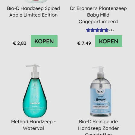
Bio-D Handzeep Spiced
Dr. Bronner's Plantenzeep
Apple Limited Edition
Baby Mild
Ongeparfumeerd
(
4
)
KOPEN
KOPEN
€ 2,83
€ 7,49
Method Handzeep -
Bio-D Reinigende
Waterval
Handzeep Zonder
Geurstoffen