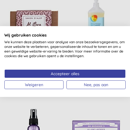
Wij gebruiken cookies
We kunnen deze plaatsen voor analyse van onze bezoekersgegevens, om
onze website te verbeteren, gepersonaliseerde inhoud te tonen en om u
een geweldige website-ervaring te bieden. Voor meer informatie over de
Al Bara Aleppo Zeep
Sonett Handzeep -
cookies die we gebruiken opent u de instellingen.
Pure Olijfolie & Roze Klei
Sensitive 1L
150gr
Accepteer alles
(
8
)
Weigeren
Nee, pas aan
KOPEN
KOPEN
€ 8,90
€ 12,15