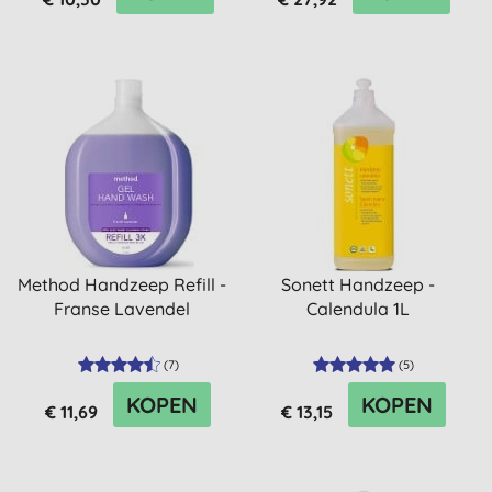
Method Handzeep Refill -
Sonett Handzeep -
Franse Lavendel
Calendula 1L
(
7
)
(
5
)
KOPEN
KOPEN
€ 11,69
€ 13,15