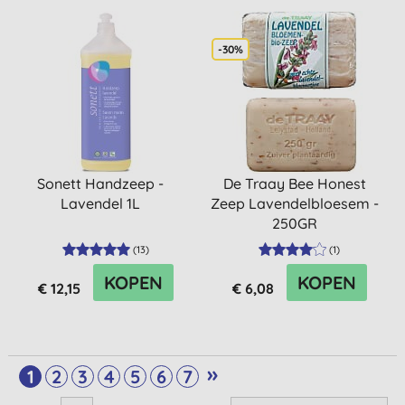
-30%
Sonett Handzeep -
De Traay Bee Honest
Lavendel 1L
Zeep Lavendelbloesem -
250GR
(
13
)
(
1
)
KOPEN
KOPEN
€ 12,15
€ 6,08
»
1
2
3
4
5
6
7