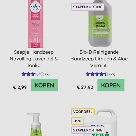
STAPELKORTING
Seepje Handzeep
Bio-D Reinigende
Navulling Lavendel &
Handzeep Limoen & Aloë
Tonka
Vera 5L
(
2
)
(
29
)
KOPEN
KOPEN
€ 2,99
€ 27,92
-15%
STAPELKORTING