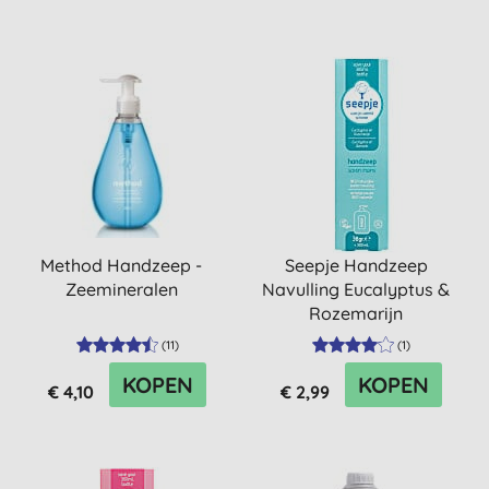
Method Handzeep -
Seepje Handzeep
Zeemineralen
Navulling Eucalyptus &
Rozemarijn
(
11
)
(
1
)
KOPEN
KOPEN
€ 4,10
€ 2,99