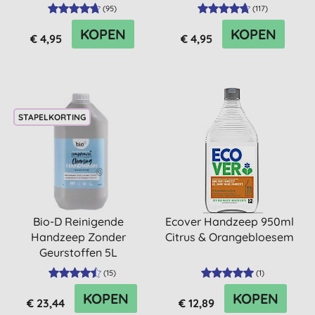
500ml
500ml
(
95
)
(
117
)
KOPEN
KOPEN
€ 4,95
€ 4,95
STAPELKORTING
Bio-D Reinigende
Ecover Handzeep 950ml
Handzeep Zonder
Citrus & Orangebloesem
Geurstoffen 5L
(
15
)
(
1
)
KOPEN
KOPEN
€ 23,44
€ 12,89