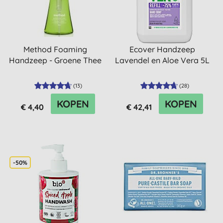
Method Foaming
Ecover Handzeep
Handzeep - Groene Thee
Lavendel en Aloe Vera 5L
(
13
)
(
28
)
KOPEN
KOPEN
€ 4,40
€ 42,41
-50%