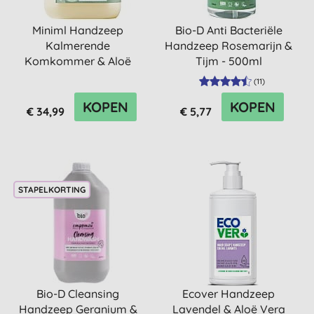
Miniml Handzeep
Bio-D Anti Bacteriële
Kalmerende
Handzeep Rosemarijn &
Komkommer & Aloë
Tijm - 500ml
Vera - 5L Refill
(
11
)
KOPEN
KOPEN
€ 34,99
€ 5,77
STAPELKORTING
Bio-D Cleansing
Ecover Handzeep
Handzeep Geranium &
Lavendel & Aloë Vera