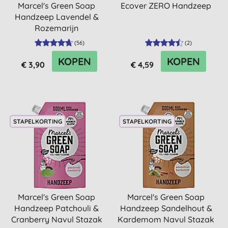
Marcel's Green Soap
Ecover ZERO Handzeep
Handzeep Lavendel &
Rozemarijn
(
56
)
(
2
)
KOPEN
KOPEN
€ 3,90
€ 4,59
STAPELKORTING
STAPELKORTING
Marcel's Green Soap
Marcel's Green Soap
Handzeep Patchouli &
Handzeep Sandelhout &
Cranberry Navul Stazak
Kardemom Navul Stazak