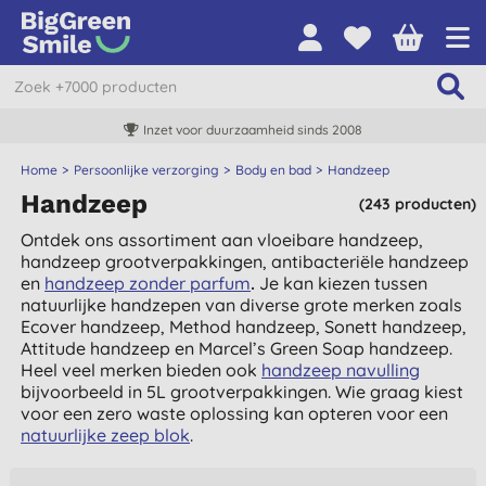
Inzet voor duurzaamheid sinds 2008
Home
Persoonlijke verzorging
Body en bad
Handzeep
Handzeep
(243 producten)
Ontdek ons assortiment aan vloeibare handzeep,
handzeep grootverpakkingen, antibacteriële handzeep
en
handzeep zonder parfum
.
Je kan kiezen tussen
natuurlijke handzepen van diverse grote merken zoals
Ecover handzeep, Method handzeep, Sonett handzeep,
Attitude handzeep en Marcel’s Green Soap handzeep.
Heel veel merken bieden ook
handzeep navulling
bijvoorbeeld in 5L grootverpakkingen. Wie graag kiest
voor een zero waste oplossing kan opteren voor een
natuurlijke zeep blok
.