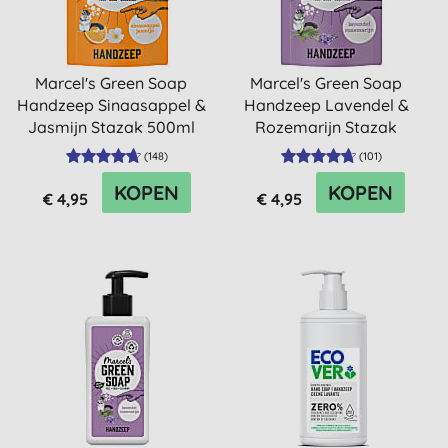
Marcel's Green Soap
Marcel's Green Soap
Handzeep Sinaasappel &
Handzeep Lavendel &
Jasmijn Stazak 500ml
Rozemarijn Stazak
500ml
(
148
)
(
101
)
KOPEN
KOPEN
€ 4,95
€ 4,95