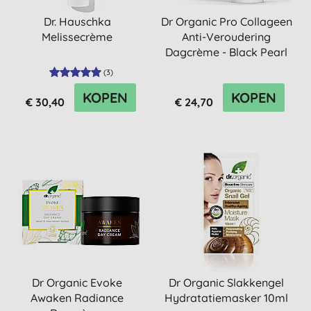
Dr. Hauschka
Dr Organic Pro Collageen
Melissecrème
Anti-Veroudering
Dagcrème - Black Pearl
(
3
)
KOPEN
KOPEN
€ 30,40
€ 24,70
Dr Organic Evoke
Dr Organic Slakkengel
Awaken Radiance
Hydratatiemasker 10ml