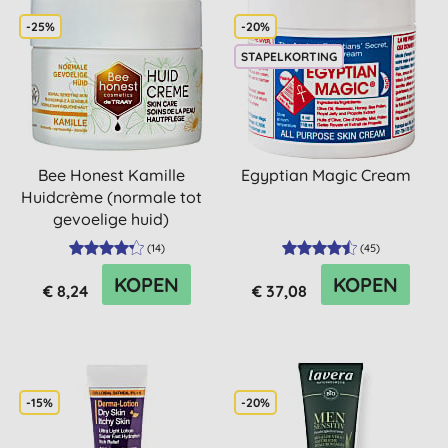
-25%
-20%
STAPELKORTING
Bee Honest Kamille
Egyptian Magic Cream
Huidcrème (normale tot
gevoelige huid)
(
14
)
(
45
)
KOPEN
KOPEN
€ 8,24
€ 37,08
-15%
-20%