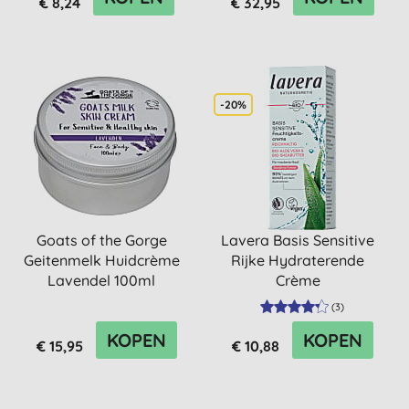
€ 8,24
€ 32,95
-20%
Goats of the Gorge
Lavera Basis Sensitive
Geitenmelk Huidcrème
Rijke Hydraterende
Lavendel 100ml
Crème
(
3
)
KOPEN
KOPEN
€ 15,95
€ 10,88