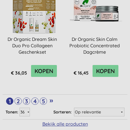
Dr Organic Dream Skin
Dr Organic Skin Calm
Duo Pro Collageen
Probiotic Concentrated
Geschenkset
Dagcrème
KOPEN
KOPEN
€ 36,05
€ 16,45
»
1
2
3
4
5
Tonen:
Sorteren:
Bekijk alle producten