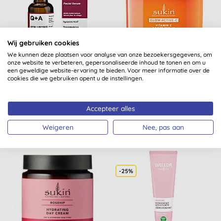
Wij gebruiken cookies
We kunnen deze plaatsen voor analyse van onze bezoekersgegevens, om
Q+A Gezichtsserum
Sukin Glow Active-C
onze website te verbeteren, gepersonaliseerde inhoud te tonen en om u
Hyalyronzuur
Vitamine C Boost Crème
een geweldige website-ervaring te bieden. Voor meer informatie over de
cookies die we gebruiken opent u de instellingen.
(
6
)
Accepteer alles
KOPEN
KOPEN
€ 8,49
€ 19,45
Weigeren
Nee, pas aan
-25%