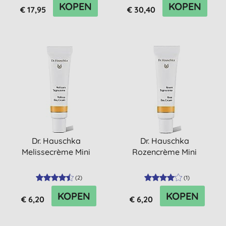
KOPEN
KOPEN
€ 17,95
€ 30,40
Dr. Hauschka
Dr. Hauschka
Melissecrème Mini
Rozencrème Mini
(
2
)
(
1
)
KOPEN
KOPEN
€ 6,20
€ 6,20