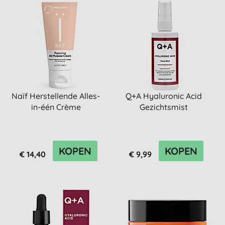
Naïf Herstellende Alles-
Q+A Hyaluronic Acid
in-één Crème
Gezichtsmist
KOPEN
KOPEN
€ 14,40
€ 9,99