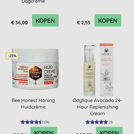
Dagcrème
KOPEN
KOPEN
€ 36,00
€ 2,55
-25%
Bee Honest Honing
Odylique Avocado 24-
Huidcrème
Hour Replenishing
Cream
(
14
)
(
1
)
KOPEN
KOPEN