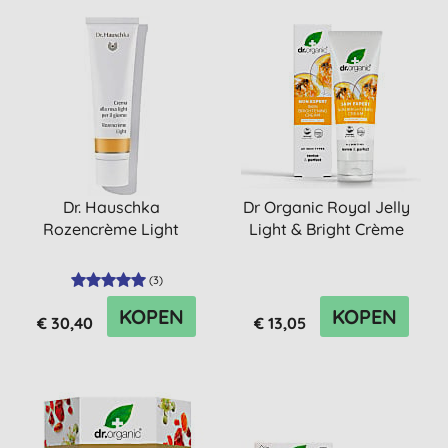
Dr. Hauschka
Dr Organic Royal Jelly
Rozencrème Light
Light & Bright Crème
(
3
)
KOPEN
KOPEN
€ 30,40
€ 13,05