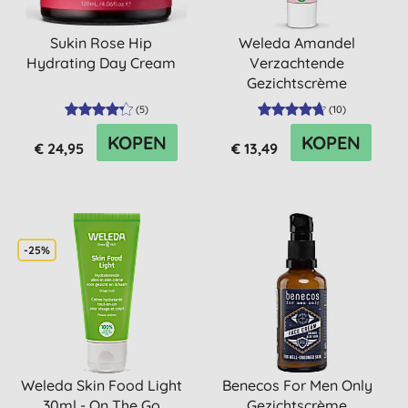
Sukin Rose Hip
Weleda Amandel
Hydrating Day Cream
Verzachtende
Gezichtscrème
(
5
)
(
10
)
KOPEN
KOPEN
€ 24,95
€ 13,49
-25%
Weleda Skin Food Light
Benecos For Men Only
30ml - On The Go
Gezichtscrème