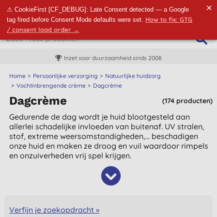
✕
⚠ CookieFirst [CF_DEBUG]: Late Consent detected — a Google
How to fix: GTG
tag fired before Consent Mode defaults were set.
/ consent load order →
Inzet voor duurzaamheid sinds 2008
Home
Persoonlijke verzorging
Natuurlijke huidzorg
Vochtinbrengende crème
Dagcrème
Dagcrème
(174 producten)
Gedurende de dag wordt je huid blootgesteld aan
allerlei schadelijke invloeden van buitenaf. UV stralen,
stof, extreme weersomstandigheden,... beschadigen
onze huid en maken ze droog en vuil waardoor rimpels
en onzuiverheden vrij spel krijgen.
Verfijn je zoekopdracht »