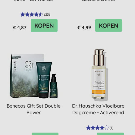
(
23
)
KOPEN
KOPEN
€ 4,87
€ 4,99
Benecos Gift Set Double
Dr. Hauschka Vloeibare
Power
Dagcrème - Activerend
(
1
)