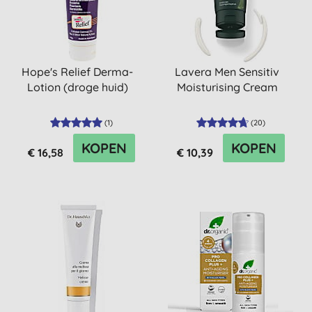
Hope's Relief Derma-
Lavera Men Sensitiv
Lotion (droge huid)
Moisturising Cream
(
1
)
(
20
)
KOPEN
KOPEN
€ 16,58
€ 10,39