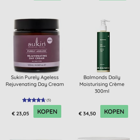
Sukin Purely Ageless
Balmonds Daily
Rejuvenating Day Cream
Moisturising Crème
300ml
(
5
)
KOPEN
KOPEN
€ 23,05
€ 34,50