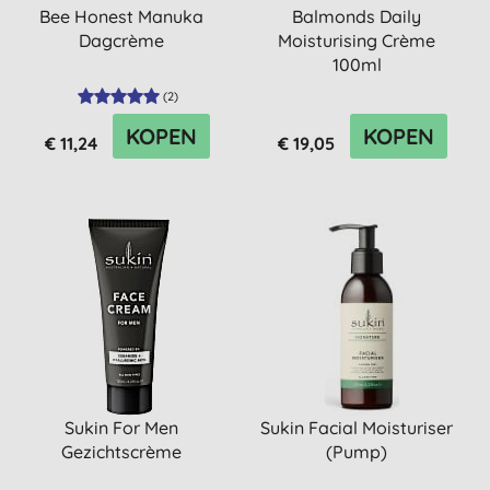
Bee Honest Manuka
Balmonds Daily
Dagcrème
Moisturising Crème
100ml
(
2
)
KOPEN
KOPEN
€ 11,24
€ 19,05
Sukin For Men
Sukin Facial Moisturiser
Gezichtscrème
(Pump)