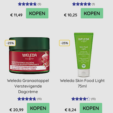
(
5
)
(
1
)
KOPEN
KOPEN
€ 11,49
€ 10,25
-25%
-25%
Weleda Granaatappel
Weleda Skin Food Light
Verstevigende
75ml
Dagcrème
(
13
)
(
13
)
KOPEN
KOPEN
€ 20,99
€ 8,24