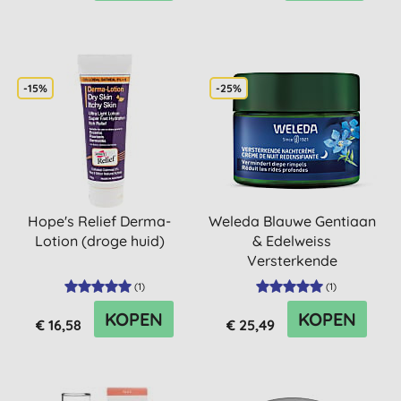
-15%
-25%
Hope's Relief Derma-
Weleda Blauwe Gentiaan
Lotion (droge huid)
& Edelweiss
Versterkende
Nachtcrème
(
1
)
(
1
)
KOPEN
KOPEN
€ 16,58
€ 25,49