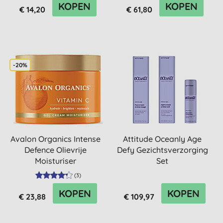
KOPEN
KOPEN
€ 14,20
€ 61,80
-20%
Avalon Organics Intense
Attitude Oceanly Age
Defence Olievrije
Defy Gezichtsverzorging
Moisturiser
Set
(
3
)
KOPEN
KOPEN
€ 23,88
€ 109,97