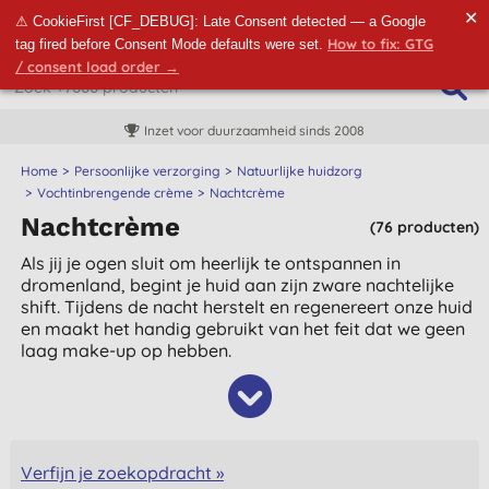
✕
⚠ CookieFirst [CF_DEBUG]: Late Consent detected — a Google
How to fix: GTG
tag fired before Consent Mode defaults were set.
/ consent load order →
Inzet voor duurzaamheid sinds 2008
Home
Persoonlijke verzorging
Natuurlijke huidzorg
Vochtinbrengende crème
Nachtcrème
Nachtcrème
(76 producten)
Als jij je ogen sluit om heerlijk te ontspannen in
dromenland, begint je huid aan zijn zware nachtelijke
shift. Tijdens de nacht herstelt en regenereert onze huid
en maakt het handig gebruikt van het feit dat we geen
laag make-up op hebben.
Verfijn je zoekopdracht »