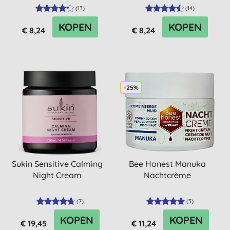
(
13
)
(
14
)
KOPEN
KOPEN
€ 8,24
€ 8,24
-25%
Sukin Sensitive Calming
Bee Honest Manuka
Night Cream
Nachtcrème
(
7
)
(
3
)
KOPEN
KOPEN
€ 19,45
€ 11,24