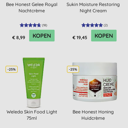
Bee Honest Gelee Royal
Sukin Moisture Restoring
Nachtcrème
Night Cream
(
18
)
(
2
)
KOPEN
KOPEN
€ 8,99
€ 19,45
-25%
-25%
Weleda Skin Food Light
Bee Honest Honing
75ml
Huidcrème