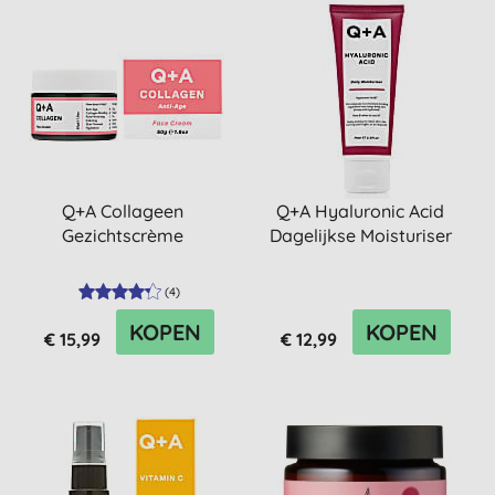
Q+A Collageen
Q+A Hyaluronic Acid
Gezichtscrème
Dagelijkse Moisturiser
(
4
)
KOPEN
KOPEN
€ 15,99
€ 12,99