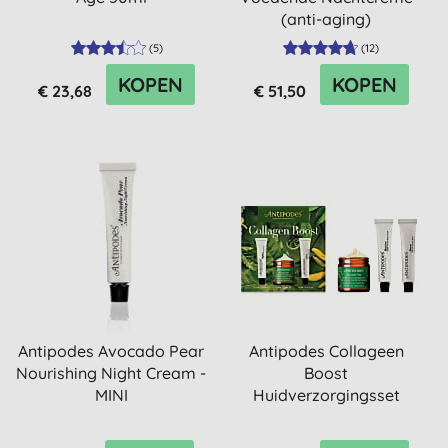
(anti-aging)
(
5
)
(
12
)
KOPEN
KOPEN
€ 23,68
€ 51,50
Antipodes Avocado Pear
Antipodes Collageen
Nourishing Night Cream -
Boost
MINI
Huidverzorgingsset