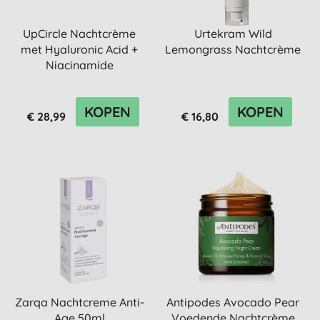
UpCircle Nachtcrème
Urtekram Wild
met Hyaluronic Acid +
Lemongrass Nachtcrème
Niacinamide
KOPEN
KOPEN
€ 28,99
€ 16,80
Zarqa Nachtcreme Anti-
Antipodes Avocado Pear
Age 50ml
Voedende Nachtcrème