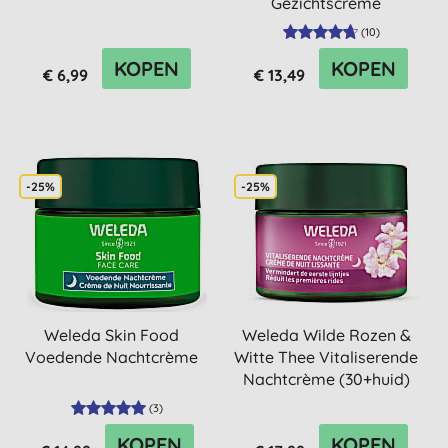
Gezichtscrème
(
10
)
KOPEN
KOPEN
€ 6,99
€ 13,49
-25%
-25%
Weleda Skin Food
Weleda Wilde Rozen &
Voedende Nachtcrème
Witte Thee Vitaliserende
Nachtcrème (30+huid)
(
3
)
KOPEN
KOPEN