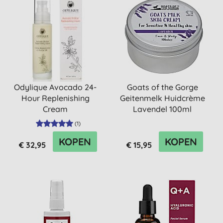
Odylique Avocado 24-
Goats of the Gorge
Hour Replenishing
Geitenmelk Huidcrème
Cream
Lavendel 100ml
(
1
)
KOPEN
KOPEN
€ 32,95
€ 15,95