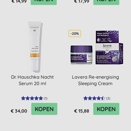
€ 14,99
€ 17,99
-20%
Dr. Hauschka Nacht
Lavera Re-energising
Serum 20 ml
Sleeping Cream
(
1
)
(
2
)
KOPEN
KOPEN
€ 34,00
€ 15,88