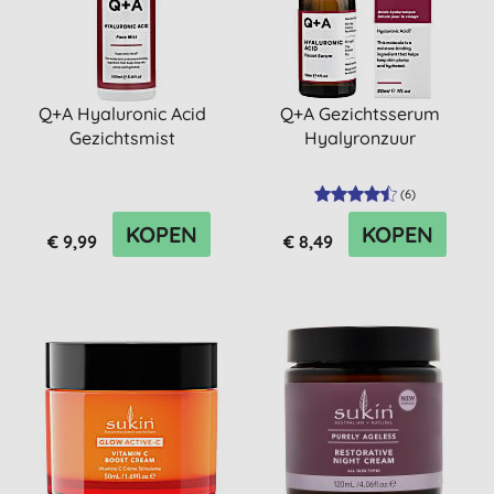
Q+A Hyaluronic Acid
Q+A Gezichtsserum
Gezichtsmist
Hyalyronzuur
(
6
)
KOPEN
KOPEN
€ 9,99
€ 8,49