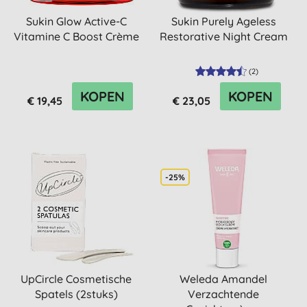
Sukin Glow Active-C
Sukin Purely Ageless
Vitamine C Boost Crème
Restorative Night Cream
(
2
)
KOPEN
KOPEN
€ 19,45
€ 23,05
-25%
UpCircle Cosmetische
Weleda Amandel
Spatels (2stuks)
Verzachtende