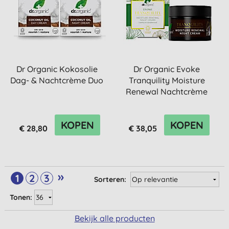
Dr Organic Kokosolie
Dr Organic Evoke
Dag- & Nachtcrème Duo
Tranquility Moisture
Renewal Nachtcrème
KOPEN
KOPEN
€ 28,80
€ 38,05
»
1
2
3
Sorteren:
Tonen:
Bekijk alle producten