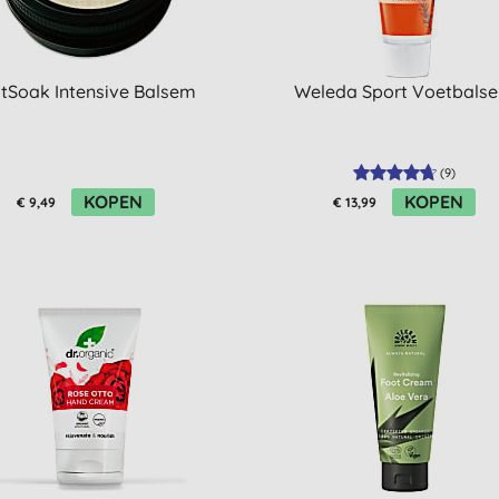
tSoak Intensive Balsem
Weleda Sport Voetbals
(
9
)
KOPEN
KOPEN
€ 9,49
€ 13,99