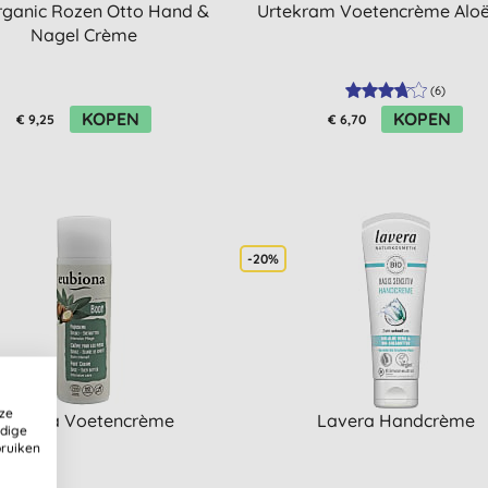
rganic Rozen Otto Hand &
Urtekram Voetencrème Aloë
Nagel Crème
(
6
)
KOPEN
KOPEN
€ 9,25
€ 6,70
-20%
ze
Eubiona Voetencrème
Lavera Handcrème
ldige
bruiken