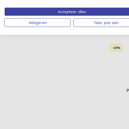
Accepteer alles
Weigeren
Nee, pas aan
-20%
P