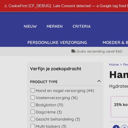
⚠ CookieFirst [CF_DEBUG]: Late Consent detected — a Google tag fired 
NIEUW
MERKEN
CRITERIA
PERSOONLIJKE VERZORGING
MOEDER & 
Gratis verzending vanaf €60
Home
Pe
Verfijn je zoekopdracht
Han
PRODUCT TYPE
Hydratee
Hand en nagel verzorging (44)
Voetenverzorging (16)
25% ko
Bodylotion (11)
Dagcrème (3)
Gezicht behandeling (3)
Multi-taskers (3)