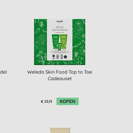
del
Weleda Skin Food Top to Toe
Cadeauset
KOPEN
€ 23,15