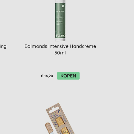
ing
Balmonds Intensive Handcrème
50ml
KOPEN
€ 14,20