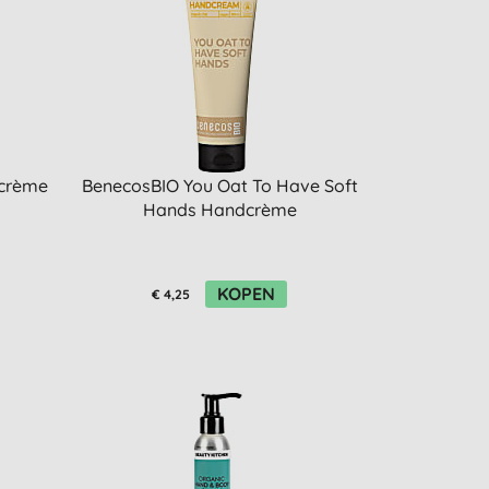
dcrème
BenecosBIO You Oat To Have Soft
Hands Handcrème
KOPEN
€ 4,25