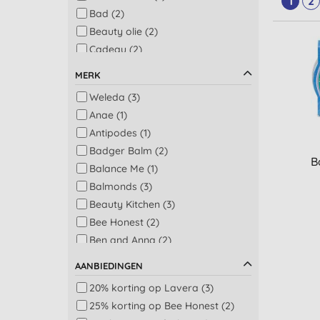
1
2
Bad (2)
Beauty olie (2)
Cadeau (2)
Cadeau voor haar (2)
MERK
Cadeau voor hem (2)
Weleda (3)
Gezicht balsems (2)
Anae (1)
Lichaam scrub (2)
Antipodes (1)
Lippenbalsem (2)
Badger Balm (2)
Man lichaamsverzorging (2)
B
Balance Me (1)
Nagels (2)
Balmonds (3)
Accessoires (1)
Beauty Kitchen (3)
Baardolie (1)
Bee Honest (2)
Badkamer (1)
Ben and Anna (2)
Cadeauset (1)
Benecos (4)
Deodorants (1)
AANBIEDINGEN
Burts Bees (3)
Gespecialiseerde producten (1)
20% korting op Lavera (3)
Cleaning Block (2)
Gezicht masker (1)
25% korting op Bee Honest (2)
Delphis Eco (1)
Gezicht reiniging (1)