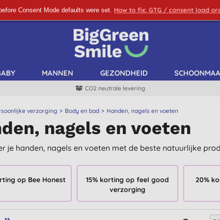
How to fix: GTG / consent load o
before Consent Mode defaults were set.
SCHRIJF ME IN!
BABY
MANNEN
GEZONDHEID
SCHOONMA
CO2 neutrale levering
rsoonlijke verzorging
Body en bad
Handen, nagels en voeten
den, nagels en voeten
r je handen, nagels en voeten met de beste natuurlijke pro
rting op Bee Honest
15% korting op feel good
20% ko
verzorging
»