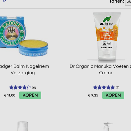
Tonen:
adger Balm Nagelriem
Dr Organic Manuka Voeten &
Verzorging
Crème
(
6
)
(
1
)
KOPEN
KOPEN
€ 11,00
€ 9,25