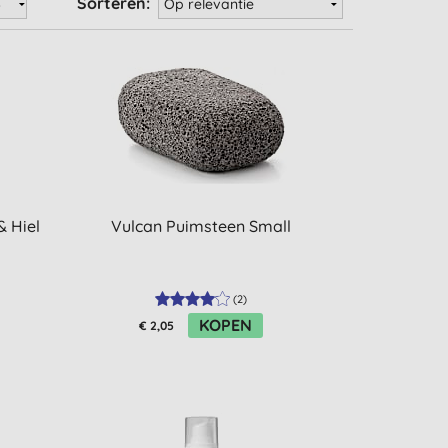
Sorteren:
 Hiel
Vulcan Puimsteen Small
(
2
)
KOPEN
€ 2,05