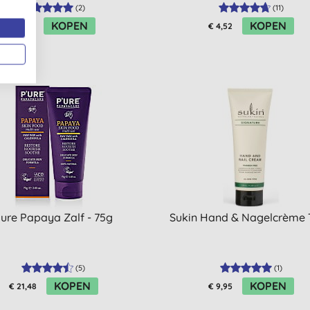
(
2
)
(
11
)
KOPEN
KOPEN
€ 6,15
€ 4,52
ure Papaya Zalf - 75g
Sukin Hand & Nagelcrème 
(
5
)
(
1
)
KOPEN
KOPEN
€ 21,48
€ 9,95