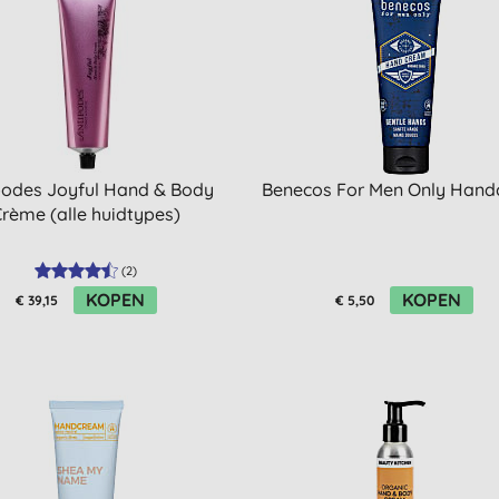
podes Joyful Hand & Body
Benecos For Men Only Han
rème (alle huidtypes)
(
2
)
KOPEN
KOPEN
€ 39,15
€ 5,50