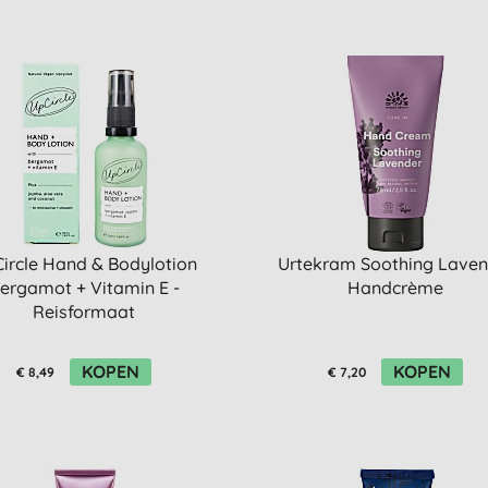
ircle Hand & Bodylotion
Urtekram Soothing Laven
ergamot + Vitamin E -
Handcrème
Reisformaat
KOPEN
KOPEN
€ 8,49
€ 7,20