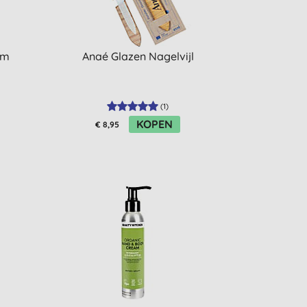
em
Anaé Glazen Nagelvijl
(
1
)
KOPEN
€ 8,95