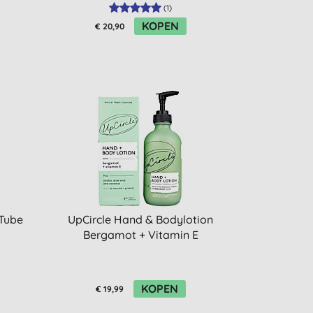
(
1
)
KOPEN
€ 20,90
Tube
UpCircle Hand & Bodylotion
Bergamot + Vitamin E
KOPEN
€ 19,99