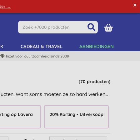
✕
rder →
Green Tips
Mijn Account
Mijn Lijst
AK
CADEAU & TRAVEL
AANBIEDINGEN
Inzet voor duurzaamheid sinds 2008
(70 producten)
ducten. Want soms moeten ze zo hard werken...
rting op Lavera
20% Korting - Uitverkoop