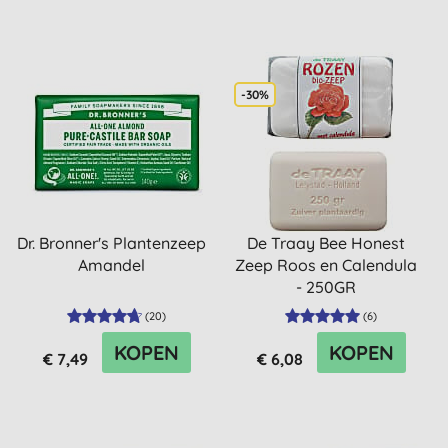
-30%
Dr. Bronner's Plantenzeep
De Traay Bee Honest
Amandel
Zeep Roos en Calendula
- 250GR
(
20
)
(
6
)
KOPEN
KOPEN
€ 7,49
€ 6,08