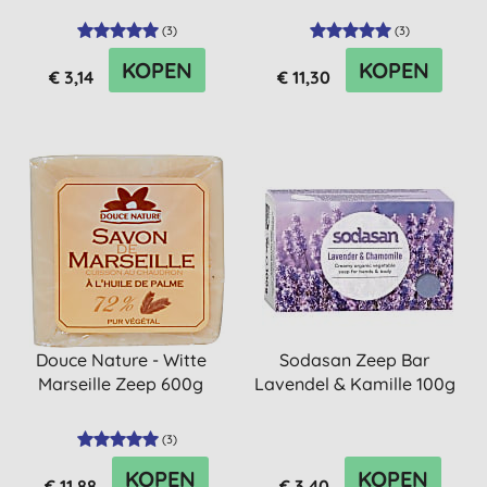
(
3
)
(
3
)
KOPEN
KOPEN
€ 3,14
€ 11,30
Douce Nature - Witte
Sodasan Zeep Bar
Marseille Zeep 600g
Lavendel & Kamille 100g
(
3
)
KOPEN
KOPEN
€ 11,88
€ 3,40