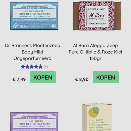
Dr. Bronner's Plantenzeep
Al Bara Aleppo Zeep
Baby Mild
Pure Olijfolie & Roze Klei
Ongeparfumeerd
150gr
(
4
)
KOPEN
KOPEN
€ 7,49
€ 8,90