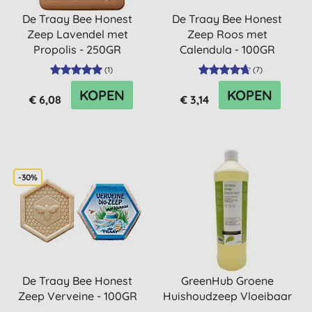
De Traay Bee Honest
De Traay Bee Honest
Zeep Lavendel met
Zeep Roos met
Propolis - 250GR
Calendula - 100GR
(
1
)
(
7
)
KOPEN
KOPEN
€ 6,08
€ 3,14
-30%
De Traay Bee Honest
GreenHub Groene
Zeep Verveine - 100GR
Huishoudzeep Vloeibaar