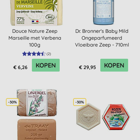
Douce Nature Zeep
Dr. Bronner's Baby Mild
Marseille met Verbena
Ongeparfumeerd
100g
Vloeibare Zeep - 710ml
(
2
)
KOPEN
KOPEN
€ 6,26
€ 29,95
-30%
-30%