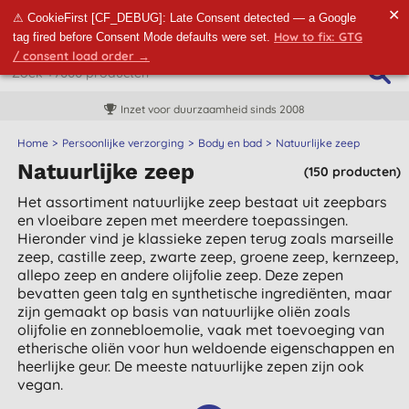
✕
⚠ CookieFirst [CF_DEBUG]: Late Consent detected — a Google
How to fix: GTG
tag fired before Consent Mode defaults were set.
/ consent load order →
Inzet voor duurzaamheid sinds 2008
Home
Persoonlijke verzorging
Body en bad
Natuurlijke zeep
Natuurlijke zeep
(150 producten)
Het assortiment natuurlijke zeep bestaat uit zeepbars
en vloeibare zepen met meerdere toepassingen.
Hieronder vind je klassieke zepen terug zoals marseille
zeep, castille zeep, zwarte zeep, groene zeep, kernzeep,
allepo zeep en andere olijfolie zeep. Deze zepen
bevatten geen talg en synthetische ingrediënten, maar
zijn gemaakt op basis van natuurlijke oliën zoals
olijfolie en zonnebloemolie, vaak met toevoeging van
etherische oliën voor hun weldoende eigenschappen en
heerlijke geur. De meeste natuurlijke zepen zijn ook
vegan.