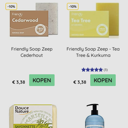
-10%
-10%
Friendly Soap Zeep
Friendly Soap Zeep - Tea
Cederhout
Tree & Kurkuma
(
3
)
KOPEN
KOPEN
€ 3,38
€ 3,38