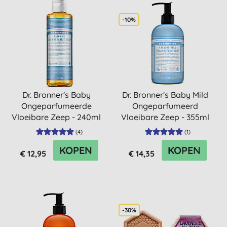
-10%
Dr. Bronner's Baby
Dr. Bronner's Baby Mild
Ongeparfumeerde
Ongeparfumeerd
Vloeibare Zeep - 240ml
Vloeibare Zeep - 355ml
(
4
)
(
1
)
KOPEN
KOPEN
€ 12,95
€ 14,35
-30%