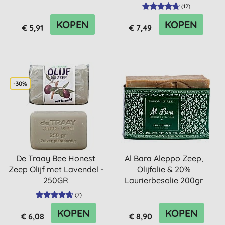
(
12
)
KOPEN
KOPEN
€ 5,91
€ 7,49
-30%
De Traay Bee Honest
Al Bara Aleppo Zeep,
Zeep Olijf met Lavendel -
Olijfolie & 20%
250GR
Laurierbesolie 200gr
(
7
)
KOPEN
KOPEN
€ 6,08
€ 8,90