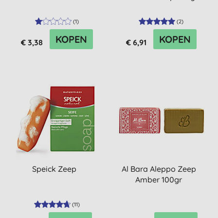
(
1
)
(
2
)
KOPEN
KOPEN
€ 3,38
€ 6,91
Speick Zeep
Al Bara Aleppo Zeep
Amber 100gr
(
11
)