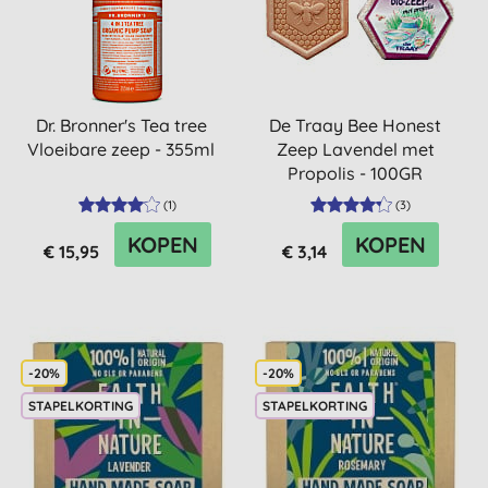
Dr. Bronner's Tea tree
De Traay Bee Honest
Vloeibare zeep - 355ml
Zeep Lavendel met
Propolis - 100GR
(
1
)
(
3
)
KOPEN
KOPEN
€ 15,95
€ 3,14
-20%
-20%
STAPELKORTING
STAPELKORTING