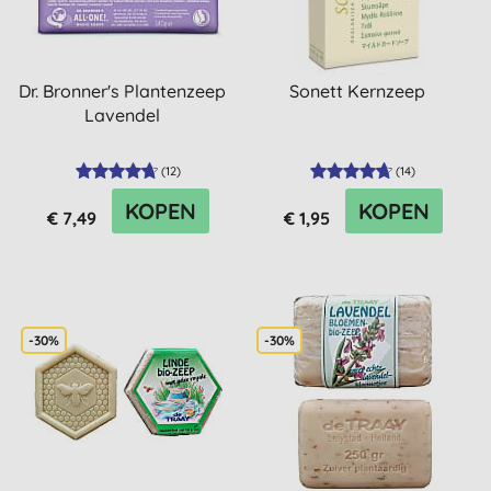
Dr. Bronner's Plantenzeep
Sonett Kernzeep
Lavendel
(
12
)
(
14
)
KOPEN
KOPEN
€ 7,49
€ 1,95
-30%
-30%