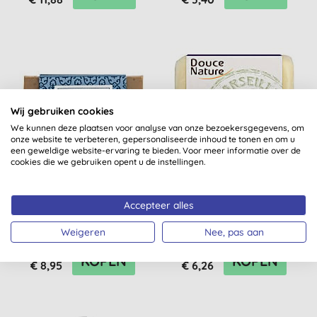
Wij gebruiken cookies
We kunnen deze plaatsen voor analyse van onze bezoekersgegevens, om
onze website te verbeteren, gepersonaliseerde inhoud te tonen en om u
een geweldige website-ervaring te bieden. Voor meer informatie over de
cookies die we gebruiken opent u de instellingen.
Al Bara Aleppo
Douce Nature Zeep
Scrubzeep Pure Olijfolie
Marseille met Lavendel
Accepteer alles
& Zwarte Komijn 150gr
100g
Weigeren
Nee, pas aan
(
2
)
KOPEN
KOPEN
€ 8,95
€ 6,26