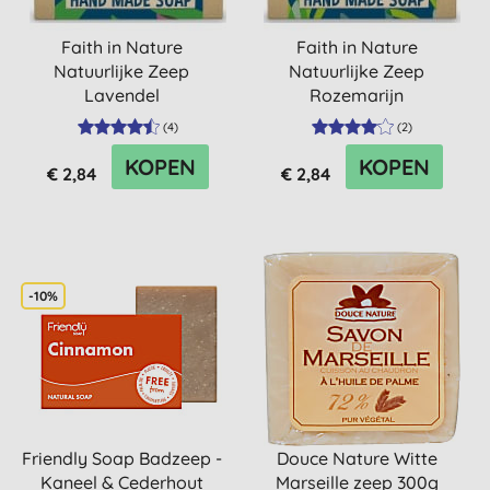
Faith in Nature
Faith in Nature
Natuurlijke Zeep
Natuurlijke Zeep
Lavendel
Rozemarijn
(
4
)
(
2
)
KOPEN
KOPEN
€ 2,84
€ 2,84
-10%
Friendly Soap Badzeep -
Douce Nature Witte
Kaneel & Cederhout
Marseille zeep 300g