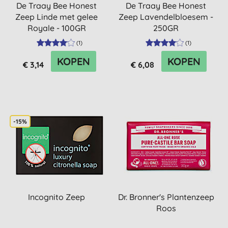
De Traay Bee Honest
De Traay Bee Honest
Zeep Linde met gelee
Zeep Lavendelbloesem -
Royale - 100GR
250GR
(
1
)
(
1
)
KOPEN
KOPEN
€ 3,14
€ 6,08
-15%
Incognito Zeep
Dr. Bronner's Plantenzeep
Roos