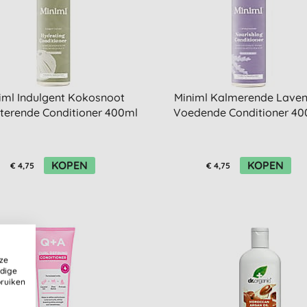
iml Indulgent Kokosnoot
Miniml Kalmerende Laven
terende Conditioner 400ml
Voedende Conditioner 40
KOPEN
KOPEN
€ 4,75
€ 4,75
ze
ldige
bruiken