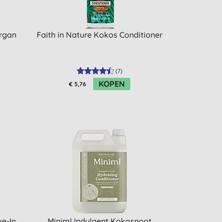
rgan
Faith in Nature Kokos Conditioner
(
7
)
KOPEN
€ 5,76
ve-In
Miniml Indulgent Kokosnoot