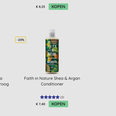
KOPEN
€ 8,25
-20%
ra
Faith in Nature Shea & Argan
droog
Conditioner
(
2
)
KOPEN
€ 7,40