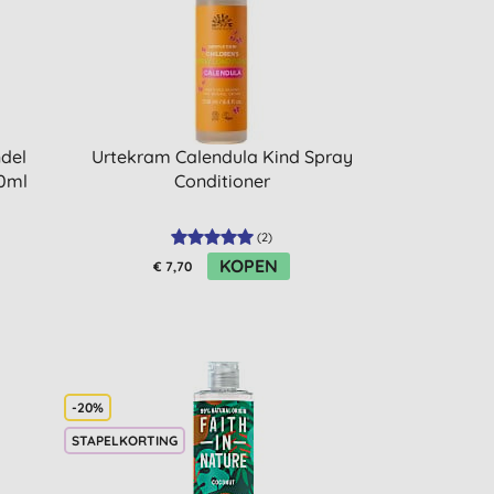
del
Urtekram Calendula Kind Spray
0ml
Conditioner
(
2
)
KOPEN
€ 7,70
-20%
STAPELKORTING