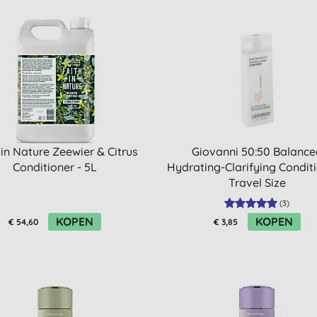
 in Nature Zeewier & Citrus
Giovanni 50:50 Balance
Conditioner - 5L
Hydrating-Clarifying Conditi
Travel Size
(
3
)
KOPEN
KOPEN
€ 54,60
€ 3,85