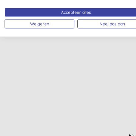
Accepteer alles
Q+A Kr
Weigeren
Nee, pas aan
Fai