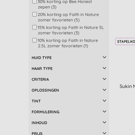
30% korting op Bee Honest
Friendly Soap (4)
Natuurlijke medicijn (1)
zepen (3)
Giovanni (32)
20% korting op Faith in Nature
Grahams (1)
zomer favorieten (5)
Green People (5)
15% korting op Faith in Nature 5L
zomer favorieten (3)
Herbatint (2)
10% korting op Faith in Nature
Hope's Relief (1)
STAPELK
2.5L zomer favorieten (1)
Lavera (1)
10% korting op travel & sun (12)
Logona (2)
HUID TYPE
15% korting op feel good
Madara Skincare (5)
verzorging (18)
HAAR TYPE
Marcel´s Green Soap (5)
20% korting op dagelijkse
Miniml (8)
schoonmaak & verzorging (1)
CRITERIA
Sukin 
Naif (2)
25% korting op zomer toppers
OPLOSSINGEN
(1)
Najel (1)
20% Korting - Uitverkoop (4)
TINT
Naturtint (12)
50% Korting - Uitverkoop (1)
Odylique (3)
FORMULERING
Petal Fresh (6)
INHOUD
PURE Papayacare (1)
Q and A (3)
PRIJS