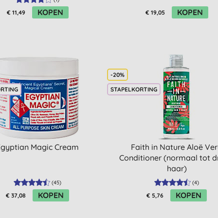
KOPEN
KOPEN
€ 11,49
€ 19,05
-20%
ORTING
STAPELKORTING
Egyptian Magic Cream
Faith in Nature Aloë Ve
Conditioner (normaal tot 
haar)
(
45
)
(
4
)
KOPEN
KOPEN
€ 37,08
€ 5,76