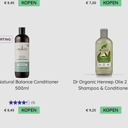
KOPEN
KOPEN
€ 8,45
€ 7,20
ORTING
Natural Balance Conditioner
Dr Organic Hennep Olie 2 
500ml
Shampoo & Conditione
(
3
)
KOPEN
KOPEN
€ 8,45
€ 9,25