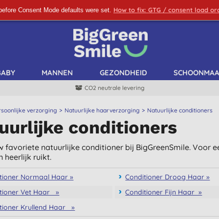
How to fix: GTG / consent load o
before Consent Mode defaults were set.
SCHRIJF ME IN!
BABY
MANNEN
GEZONDHEID
SCHOONMA
CO2 neutrale levering
rsoonlijke verzorging
Natuurlijke haarverzorging
Natuurlijke conditioners
uurlijke conditioners
 favoriete natuurlijke conditioner bij BigGreenSmile. Voor ee
n heerlijk ruikt.
tioner Normaal Haar »
Conditioner Droog Haar »
tioner Vet Haar »
Conditioner Fijn Haar »
tioner Krullend Haar »