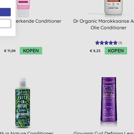
ulversterkende Conditioner
Dr Organic Marokkaanse A
Olie Conditioner
(
1
)
KOPEN
KOPEN
€ 11,04
€ 8,25
th in Nature Conditioner
Giovanni Curl Defining Lea