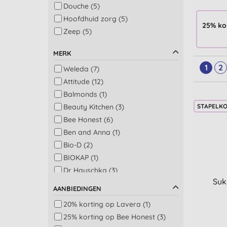
Douche (5)
Hoofdhuid zorg (5)
25% ko
Zeep (5)
Haarstyling (4)
MERK
Kinderen lichaam en
haarverzorging (3)
1
2
Weleda (7)
Multi-taskers (3)
Attitude (12)
Bad en douche (2)
Balmonds (1)
Aromatherapie, ontspanning en
Beauty Kitchen (3)
STAPELK
massage (1)
Bee Honest (6)
Baby bad, shampoo en
Ben and Anna (1)
mondverzorging (1)
Bio-D (2)
Badkamer (1)
BIOKAP (1)
Beauty olie (1)
Dr Hauschka (3)
Bodylotion (1)
Suk
Dr Organic (20)
Gelegenheid (1)
AANBIEDINGEN
Egyptian Magic (2)
Gezicht scrub (1)
20% korting op Lavera (1)
Eubiona (2)
Haarkleuring (1)
25% korting op Bee Honest (3)
Faith in Nature (19)
Man haarverzorging (1)