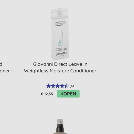
d
Giovanni Direct Leave In
oner -
Weightless Moisture Conditioner
(
6
)
KOPEN
€ 12,55