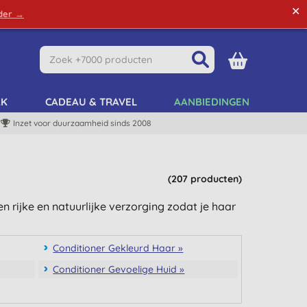
✕
rder →
Green Tips
Mijn Account
Mijn Lijst
AK
CADEAU & TRAVEL
AANBIEDINGEN
Inzet voor duurzaamheid sinds 2008
(207 producten)
n rijke en natuurlijke verzorging zodat je haar
Conditioner Gekleurd Haar »
Conditioner Gevoelige Huid »