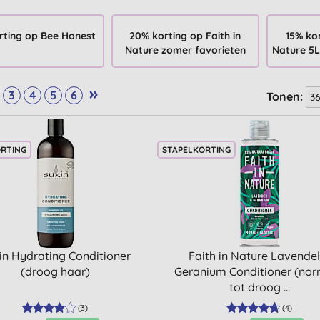
rting op Bee Honest
20% korting op Faith in
15% kor
Nature zomer favorieten
Nature 5L
»
3
4
5
6
Tonen:
ORTING
STAPELKORTING
in Hydrating Conditioner
Faith in Nature Lavendel
(droog haar)
Geranium Conditioner (no
tot droog ...
(
3
)
(
4
)