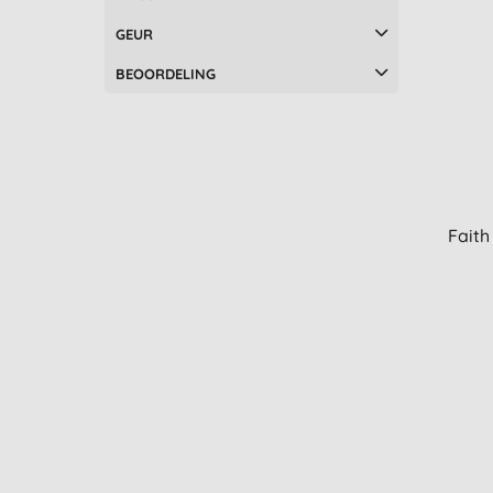
Salcura (1)
GEUR
Sante (3)
Sukin (7)
BEOORDELING
Surya Brasil (2)
UpCircle (4)
Urtekram (16)
Zarqa (1)
Faith