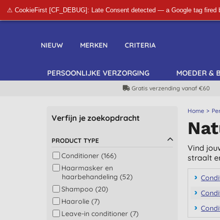
⚠ CookieFirst [CF_DEBUG]: Late Consent detected — a Google tag fired 
NIEUW
MERKEN
CRITERIA
PERSOONLIJKE VERZORGING
MOEDER & 
Gratis verzending vanaf €60
Home
Pe
Verfijn je zoekopdracht
Nat
PRODUCT TYPE
Vind jouw
Conditioner (166)
straalt e
Haarmasker en
haarbehandeling (52)
Condi
Shampoo (20)
Condi
Haarolie (7)
Condi
Leave-in conditioner (7)