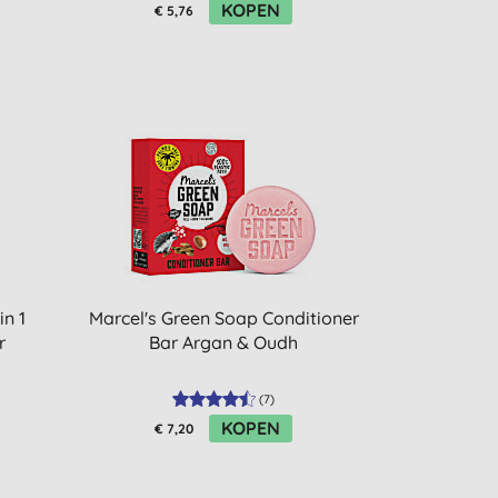
KOPEN
€ 5,76
in 1
Marcel's Green Soap Conditioner
r
Bar Argan & Oudh
(
7
)
KOPEN
€ 7,20