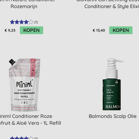
Rozemarijn
Conditioner & Style Elixi
(
1
)
KOPEN
KOPEN
€ 9,25
€ 13,40
iniml Conditioner Roze
Balmonds Scalp Olie
ruit & Aloë Vera - 1L Refill
(
1
)