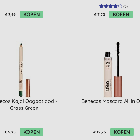
(
3
)
KOPEN
KOPEN
€ 3,99
€ 7,70
ecos Kajal Oogpotlood -
Benecos Mascara All in 
Grass Green
KOPEN
KOPEN
€ 5,95
€ 12,95