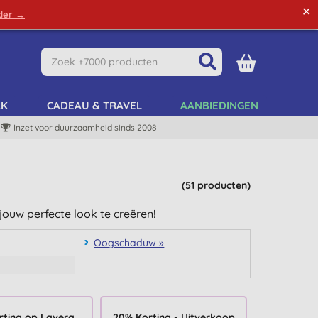
✕
rder →
Green Tips
Mijn Account
Mijn Lijst
AK
CADEAU & TRAVEL
AANBIEDINGEN
Inzet voor duurzaamheid sinds 2008
(51 producten)
ouw perfecte look te creëren!
Oogschaduw »
rting op Lavera
20% Korting - Uitverkoop