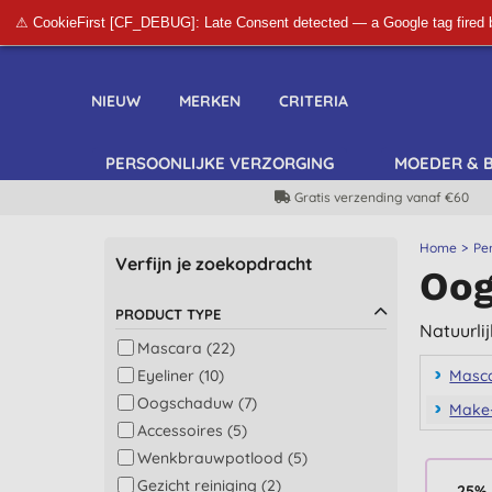
⚠ CookieFirst [CF_DEBUG]: Late Consent detected — a Google tag fired 
NIEUW
MERKEN
CRITERIA
PERSOONLIJKE VERZORGING
MOEDER & 
Gratis verzending vanaf €60
Home
Pe
Verfijn je zoekopdracht
Oog
PRODUCT TYPE
Natuurli
Mascara (22)
Eyeliner (10)
Masc
Oogschaduw (7)
Make-
Accessoires (5)
Wenkbrauwpotlood (5)
Gezicht reiniging (2)
25% 