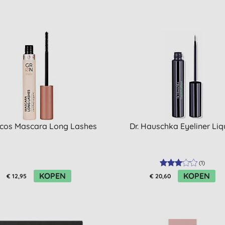
cos Mascara Long Lashes
Dr. Hauschka Eyeliner Liq
(
1
)
KOPEN
KOPEN
€ 12,95
€ 20,60