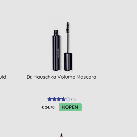
uid
Dr. Hauschka Volume Mascara
(
5
)
KOPEN
€ 24,70