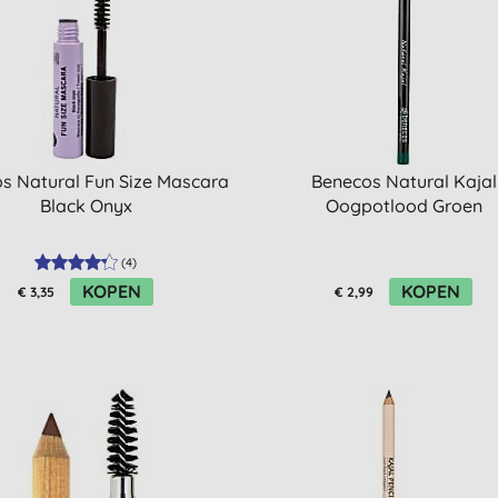
s Natural Fun Size Mascara
Benecos Natural Kajal
Black Onyx
Oogpotlood Groen
(
4
)
KOPEN
KOPEN
€ 3,35
€ 2,99