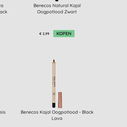
ra
Benecos Natural Kajal
lack
Oogpotlood Zwart
KOPEN
€ 2,99
sis
Benecos Kajal Oogpotlood - Black
Lava