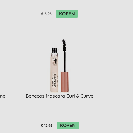
KOPEN
€ 5,95
One
Benecos Mascara Curl & Curve
KOPEN
€ 12,95