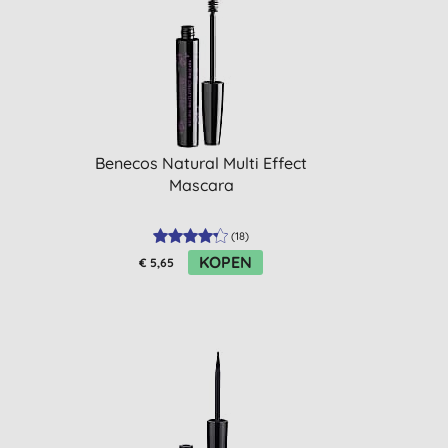
Benecos Natural Multi Effect
Mascara
(
18
)
KOPEN
€ 5,65