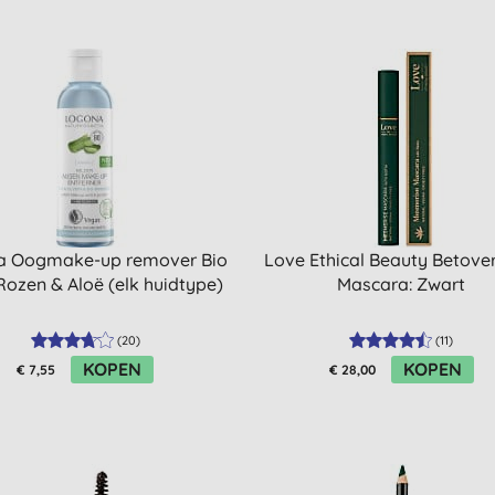
a Oogmake-up remover Bio
Love Ethical Beauty Betove
Rozen & Aloë (elk huidtype)
Mascara: Zwart
(
20
)
(
11
)
KOPEN
KOPEN
€ 7,55
€ 28,00