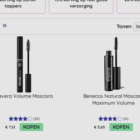
toppers
verzorging
»
Tonen:
avera Volume Mascara
Benecos Natural Masca
Maximum Volume
(
30
)
(
14
)
KOPEN
KOPEN
€ 7,12
€ 5,65