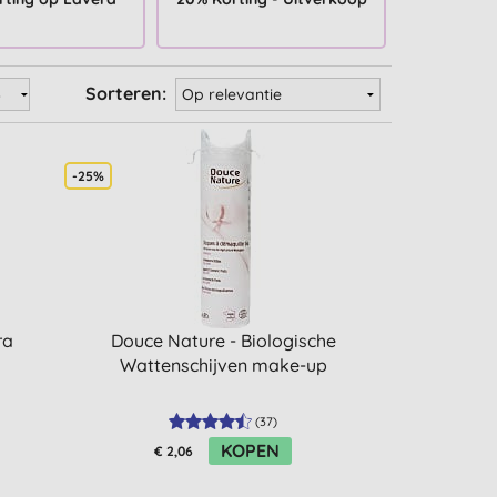
Sorteren:
-25%
ra
Douce Nature - Biologische
Wattenschijven make-up
(
37
)
KOPEN
€ 2,06