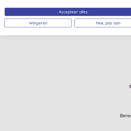
Be
Accepteer alles
Weigeren
Nee, pas aan
Bene