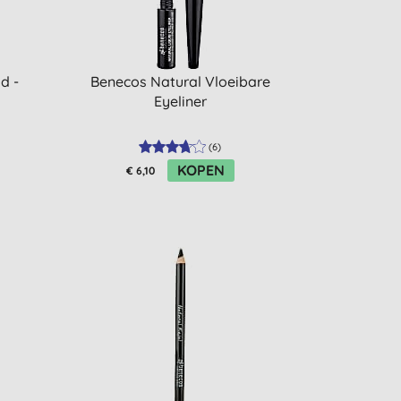
d -
Benecos Natural Vloeibare
Eyeliner
(
6
)
KOPEN
€ 6,10