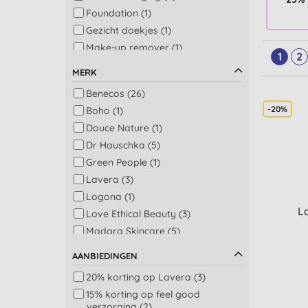
Foundation (1)
Gezicht doekjes (1)
Make-up remover (1)
1
2
MERK
Benecos (26)
-20%
Boho (1)
Douce Nature (1)
Dr Hauschka (5)
Green People (1)
Lavera (3)
Logona (1)
L
Love Ethical Beauty (3)
Madara Skincare (5)
Odylique (4)
AANBIEDINGEN
UpCircle (1)
20% korting op Lavera (3)
15% korting op feel good
verzorging (2)