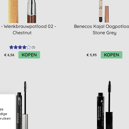
 - Wenkbrauwpotlood 02 -
Benecos Kajal Oogpotloo
Chestnut
Stone Grey
(
1
)
KOPEN
KOPEN
€ 6,56
€ 5,95
ze
ldige
bruiken