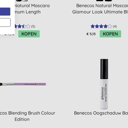
necos Natural Mascara
Benecos Natural Masca
Maximum Length
Glamour Look Ultimate B
(
5
)
(
4
)
KOPEN
KOPEN
€ 7,70
€ 5,15
cos Blending Brush Colour
Benecos Oogschaduw Ba
Edition