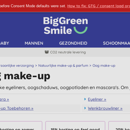
How to fix: GTG / consent load o
before Consent Mode defaults were set.
SCHRIJF ME IN!
BABY
MANNEN
GEZONDHEID
SCHOONMA
CO2 neutrale levering
rsoonlijke verzorging
Natuurlijke make-up & parfum
Oog make-up
 make-up
jke eyeliners, oogschaduws, oogpotloden en mascara's. Om j
ara »
Eyeliner »
up Toebehoren »
Wenkbrouwliner »
korting op zomer
15% korting op feel good
20% ko