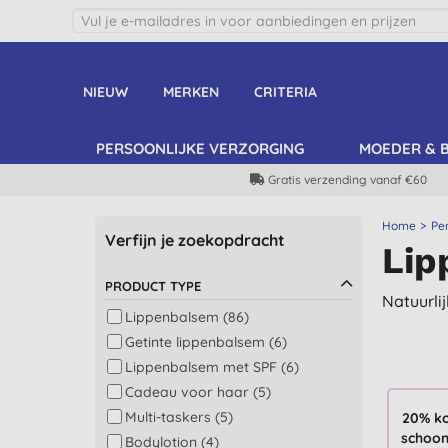
NIEUW
MERKEN
CRITERIA
PERSOONLIJKE VERZORGING
MOEDER & 
Gratis verzending vanaf €60
Home
Pe
Verfijn je zoekopdracht
Lip
PRODUCT TYPE
Natuurli
Lippenbalsem (86)
Getinte lippenbalsem (6)
Lippenbalsem met SPF (6)
Cadeau voor haar (5)
Multi-taskers (5)
20% ko
schoon
Bodylotion (4)