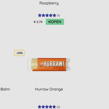
Raspberry
(
1
)
KOPEN
€ 2,70
-20%
 Balm
Hurraw Orange
(
2
)