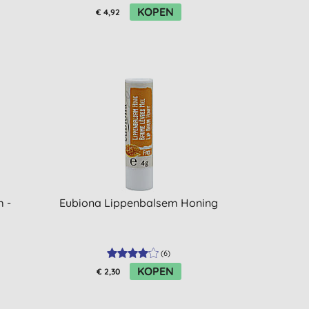
KOPEN
€ 4,92
 -
Eubiona Lippenbalsem Honing
(
6
)
KOPEN
€ 2,30