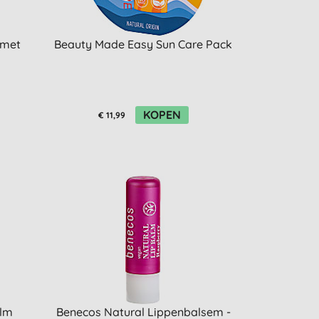
 met
Beauty Made Easy Sun Care Pack
KOPEN
€ 11,99
alm
Benecos Natural Lippenbalsem -