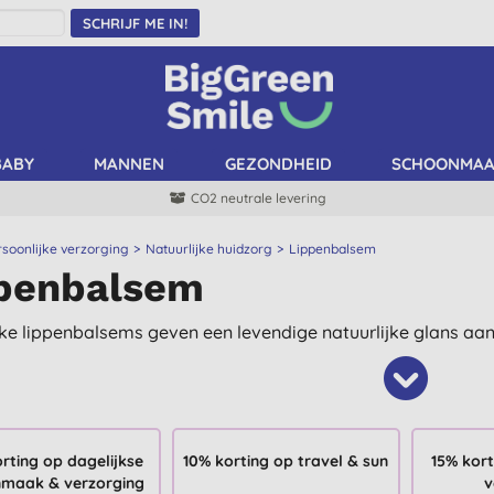
SCHRIJF ME IN!
BABY
MANNEN
GEZONDHEID
SCHOONMA
CO2 neutrale levering
rsoonlijke verzorging
Natuurlijke huidzorg
Lippenbalsem
penbalsem
jke lippenbalsems geven een levendige natuurlijke glans aan 
rting op dagelijkse
10% korting op travel & sun
15% kort
maak & verzorging
v