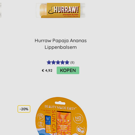
Hurraw Papaja Ananas
Lippenbalsem
(
8
)
KOPEN
€ 4,92
-20%