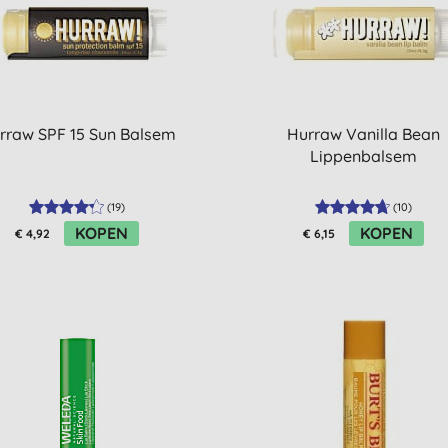
rraw SPF 15 Sun Balsem
Hurraw Vanilla Bean
Lippenbalsem
(
19
)
(
10
)
KOPEN
KOPEN
€ 4,92
€ 6,15