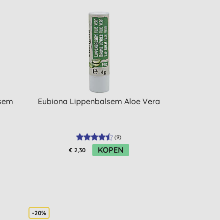
lsem
Eubiona Lippenbalsem Aloe Vera
(
9
)
KOPEN
€ 2,30
-20%