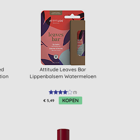
ed
Attitude Leaves Bar
tion
Lippenbalsem Watermeloen
(
1
)
KOPEN
€ 5,49