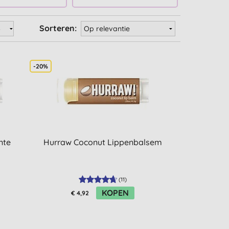
Sorteren:
-20%
nte
Hurraw Coconut Lippenbalsem
(
11
)
KOPEN
€ 4,92