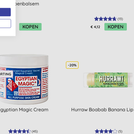
Lippenbalsem
(
13
)
KOPEN
KOPEN
€ 4,92
€ 4,12
-20%
ORTING
Egyptian Magic Cream
Hurraw Boabab Banana Lip
(
45
)
(
5
)