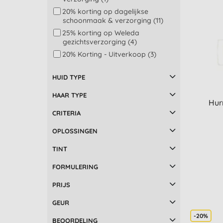
Eubiona (2)
20% korting op dagelijkse
Fair Squared (1)
schoonmaak & verzorging (11)
Goats of the Gorge (3)
25% korting op Weleda
gezichtsverzorging (4)
Hurraw (28)
20% Korting - Uitverkoop (3)
Odylique (2)
PURE Papayacare (3)
HUID TYPE
The Lekker Company (5)
UpCircle (1)
HAAR TYPE
Hur
We Love The Planet (3)
CRITERIA
Yes To (1)
OPLOSSINGEN
TINT
FORMULERING
PRIJS
GEUR
-20%
BEOORDELING