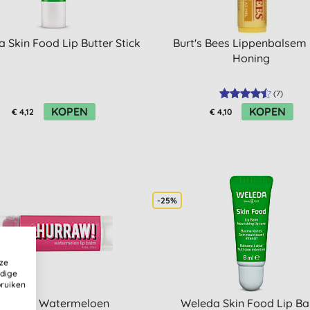
 Skin Food Lip Butter Stick
Burt's Bees Lippenbalsem
Honing
(
7
)
KOPEN
KOPEN
€ 4,12
€ 4,10
-25%
ze
ldige
bruiken
Hurraw Watermeloen
Weleda Skin Food Lip B