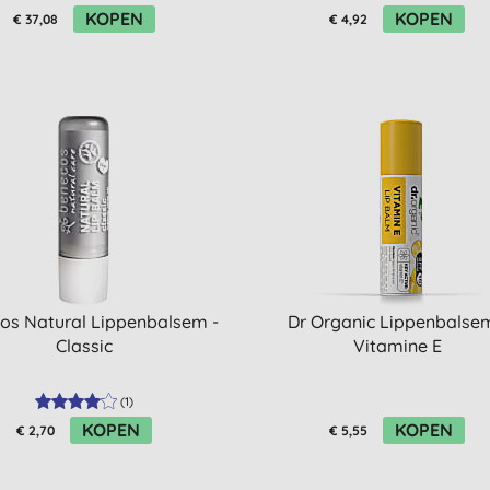
KOPEN
KOPEN
€ 37,08
€ 4,92
os Natural Lippenbalsem -
Dr Organic Lippenbalsem
Classic
Vitamine E
(
1
)
KOPEN
KOPEN
€ 2,70
€ 5,55