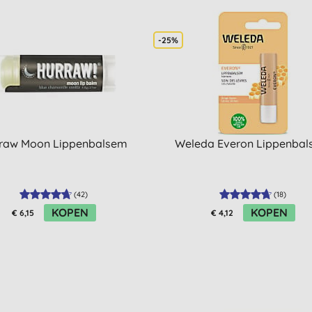
-25%
raw Moon Lippenbalsem
Weleda Everon Lippenba
(
42
)
(
18
)
KOPEN
KOPEN
€ 6,15
€ 4,12