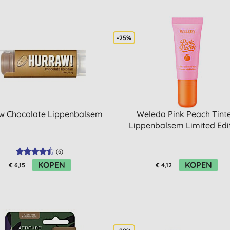
-25%
w Chocolate Lippenbalsem
Weleda Pink Peach Tint
Lippenbalsem Limited Edi
(
6
)
KOPEN
KOPEN
€ 6,15
€ 4,12