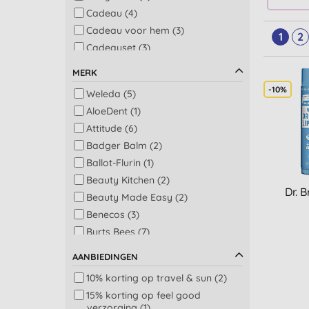
Cadeau (4)
Cadeau voor hem (3)
1
2
Cadeauset (3)
Zonnebrandcrème (3)
MERK
Gezicht scrub (2)
-10%
Weleda (5)
Dagcrème (1)
AloeDent (1)
Gezicht behandeling (1)
Attitude (6)
Haarmasker en
Badger Balm (2)
haarbehandeling (1)
Ballot-Flurin (1)
Hand en nagel verzorging (1)
Beauty Kitchen (2)
Lipgloss (1)
Dr. 
Beauty Made Easy (2)
Verlichting bij pijn (1)
Benecos (3)
Burts Bees (7)
Dr Bronners (2)
AANBIEDINGEN
Dr Hauschka (1)
10% korting op travel & sun (2)
Dr Organic (12)
15% korting op feel good
Egyptian Magic (3)
verzorging (1)