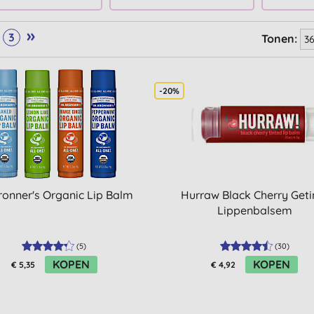
»
3
Tonen:
-20%
Bronner's Organic Lip Balm
Hurraw Black Cherry Geti
Lippenbalsem
(
5
)
(
30
)
KOPEN
KOPEN
€ 5,35
€ 4,92