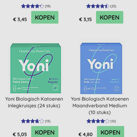
(
19
)
(
23
)
KOPEN
KOPEN
€ 3,45
€ 3,15
Yoni Biologisch Katoenen
Yoni Biologisch Katoenen
Inlegkruisjes (24 stuks)
Maandverband Medium
(10 stuks)
(
13
)
(
12
)
KOPEN
KOPEN
€ 5,05
€ 4,80