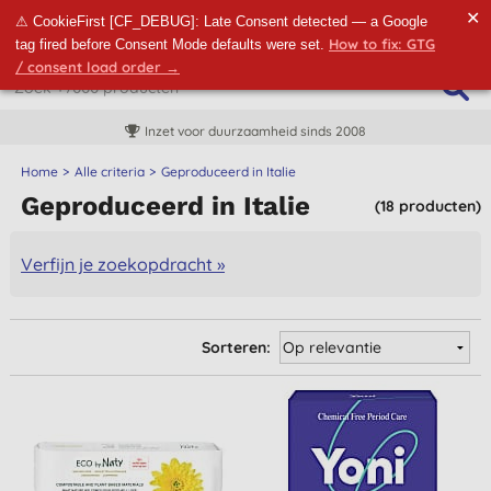
✕
⚠ CookieFirst [CF_DEBUG]: Late Consent detected — a Google
How to fix: GTG
tag fired before Consent Mode defaults were set.
/ consent load order →
Inzet voor duurzaamheid sinds 2008
Home
Alle criteria
Geproduceerd in Italie
Geproduceerd in Italie
(18 producten)
Verfijn je zoekopdracht »
Sorteren: