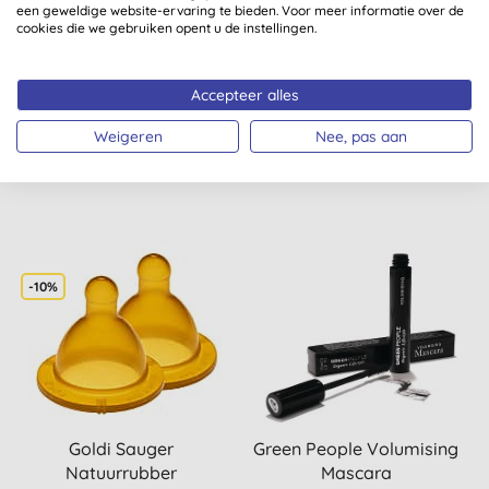
een geweldige website-ervaring te bieden. Voor meer informatie over de
cookies die we gebruiken opent u de instellingen.
Goldi Sauger
Goldi Sauger
Natuurrubber
Natuurrubber
Flessenspeen Breed - ø
Flessenspeen Breed - ø
Accepteer alles
53mm - 6Mnd
53mm - 8Mnd
Weigeren
Nee, pas aan
KOPEN
KOPEN
€ 4,71
€ 4,71
-10%
Goldi Sauger
Green People Volumising
Natuurrubber
Mascara