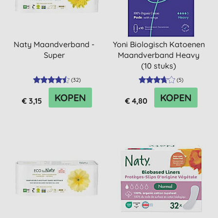
Naty Maandverband -
Yoni Biologisch Katoenen
Super
Maandverband Heavy
(10 stuks)
(
32
)
(
5
)
KOPEN
KOPEN
€ 3,15
€ 4,80