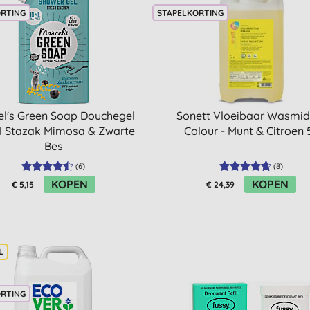
ORTING
STAPELKORTING
el's Green Soap Douchegel
Sonett Vloeibaar Wasmid
l Stazak Mimosa & Zwarte
Colour - Munt & Citroen 
Bes
(
6
)
(
8
)
KOPEN
KOPEN
€ 5,15
€ 24,39
ORTING