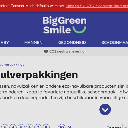
How to fix: GTG / consent load o
before Consent Mode defaults were set.
SCHRIJF ME IN!
BABY
MANNEN
GEZONDHEID
SCHOONMA
CO2 neutrale levering
vulverpakkingen
ulverpakkingen
ssen, navulzakken en andere eco-navulbare producten zijn id
verminderen. Koop je favoriete natuurlijke schoonmaak-, af
k bad- en doucheproducten zijn beschikbaar in voordelige 
»
...
3
4
5
6
7
8
10