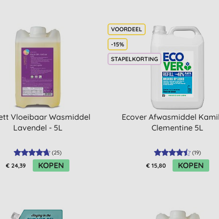
-15%
STAPELKORTING
ett Vloeibaar Wasmiddel
Ecover Afwasmiddel Kamil
Lavendel - 5L
Clementine 5L
(
25
)
(
19
)
KOPEN
KOPEN
€ 24,39
€ 15,80