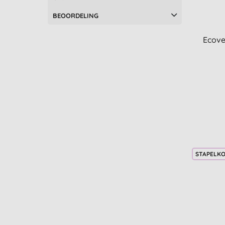
Kinderen lichaam en
haarverzorging (2)
BEOORDELING
Roestvrij staal (2)
Biologisch afbreekbare zakken
Ecove
(1)
Droogballen en accessoires (1)
Hand sanitizer (1)
Kinderen mondverzorging (1)
Luchtreinigers en lucht-
ontvochtigers (1)
Vaatwasser : tabletten, gel en
poeder (1)
graniet en marmer (1)
STAPELK