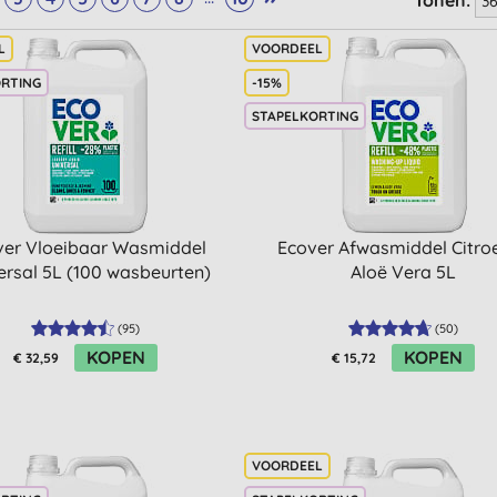
Tonen:
ORTING
-15%
STAPELKORTING
ver Vloeibaar Wasmiddel
Ecover Afwasmiddel Citro
ersal 5L (100 wasbeurten)
Aloë Vera 5L
(
95
)
(
50
)
KOPEN
KOPEN
€ 32,59
€ 15,72