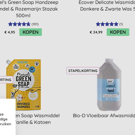
el's Green Soap Handzeep
Ecover Delicate Wasmid
ndel & Rozemarijn Stazak
Donkere & Zwarte Was 
500ml
(
101
)
(
1
)
KOPEN
KOPEN
€ 4,95
€ 24,99
STAPELKORTING
ORTING
ze
l's Green Soap Wasmiddel
Bio-D Vloeibaar Afwasmidd
ldige
tazak Vanille & Katoen
bruiken