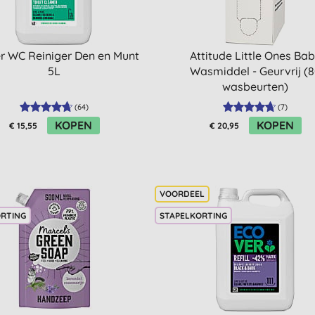
r WC Reiniger Den en Munt
Attitude Little Ones Ba
5L
Wasmiddel - Geurvrij (
wasbeurten)
(
64
)
(
7
)
KOPEN
KOPEN
€ 15,55
€ 20,95
ORTING
STAPELKORTING