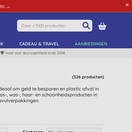
✕
rder →
Green Tips
Mijn Account
Mijn Lijst
AK
CADEAU & TRAVEL
AANBIEDINGEN
Inzet voor duurzaamheid sinds 2008
(326 producten)
eaal om geld te besparen en plastic afval in
was-, was-, haar- en schoonheidsproducten in
navulverpakkingen.