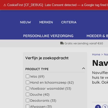
⚠ CookieFirst [CF_DEBUG]: Late Consent detected — a Google tag fired 
NIEUW
MERKEN
CRITERIA
PERSOONLIJKE VERZORGING
MOEDER & 
Gratis verzending vanaf €60
Home
Na
Verfijn je zoekopdracht
Nav
PRODUCT TYPE
Navulfle
Was (69)
huis te 
bulk. Oo
Hand en lichaamszeep (62)
Vloeibaar wasmiddel (53)
Douche (40)
Deodorants (33)
Afwassen (31)
1
2