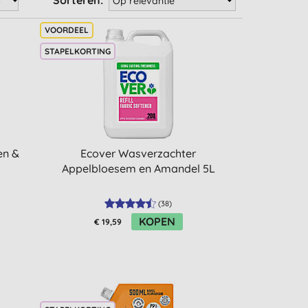
Sorteren:
STAPELKORTING
en &
Ecover Wasverzachter
Appelbloesem en Amandel 5L
(
38
)
KOPEN
€ 19,59