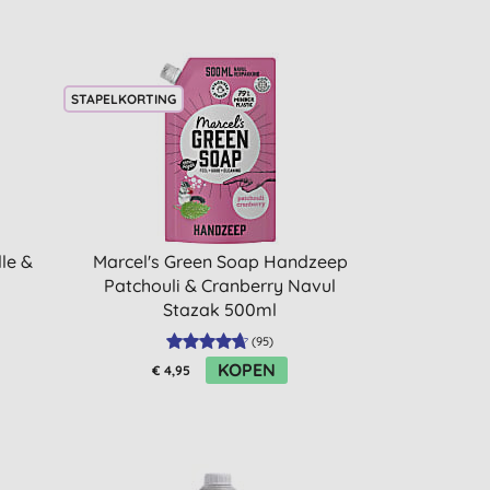
STAPELKORTING
le &
Marcel's Green Soap Handzeep
Patchouli & Cranberry Navul
Stazak 500ml
(
95
)
KOPEN
€ 4,95