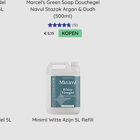
del
Marcel's Green Soap Douchegel
5L
Navul Stazak Argan & Oudh
(500ml)
(
12
)
KOPEN
€ 5,15
el 5L
Miniml Witte Azijn 5L Refill