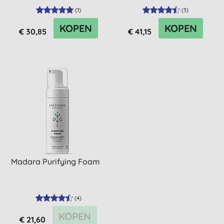
(
1
)
(
3
)
KOPEN
KOPEN
€ 30,85
€ 41,15
Madara Purifying Foam
(
4
)
KOPEN
€ 21,60