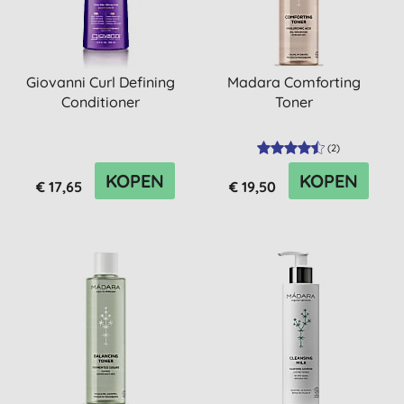
Giovanni Curl Defining
Madara Comforting
Conditioner
Toner
(
2
)
KOPEN
KOPEN
€ 17,65
€ 19,50