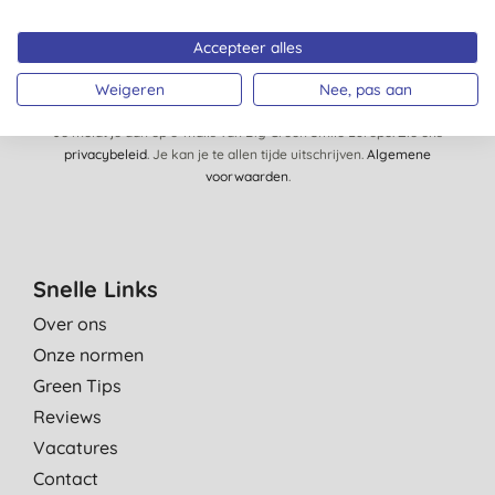
SCHRIJF ME IN!
Accepteer alles
Weigeren
Nee, pas aan
Je meldt je aan op e-mails van Big Green Smile Europe. Zie ons
privacybeleid
. Je kan je te allen tijde uitschrijven.
Algemene
voorwaarden
.
Snelle Links
Over ons
Onze normen
Green Tips
Reviews
Vacatures
Contact