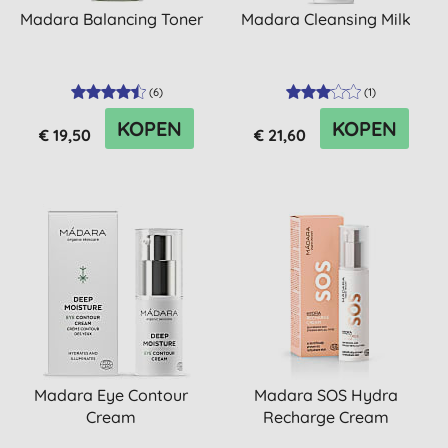
Madara Balancing Toner
Madara Cleansing Milk
(
6
)
(
1
)
KOPEN
KOPEN
€ 19,50
€ 21,60
Madara Eye Contour
Madara SOS Hydra
Cream
Recharge Cream