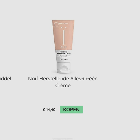
iddel
Naïf Herstellende Alles-in-één
Crème
KOPEN
€ 14,40