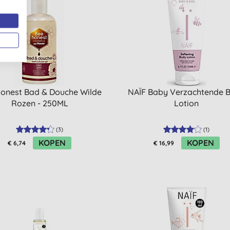
onest Bad & Douche Wilde
NAÏF Baby Verzachtende 
Rozen - 250ML
Lotion
(
3
)
(
1
)
KOPEN
KOPEN
€ 6,74
€ 16,99