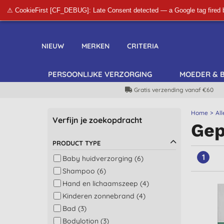
⚠ CookieFirst [CF_DEBUG]: Late Consent detected — a Google tag fired 
NIEUW
MERKEN
CRITERIA
PERSOONLIJKE VERZORGING
MOEDER & 
Gratis verzending vanaf €60
Home
All
Verfijn je zoekopdracht
Gep
PRODUCT TYPE
1
Baby huidverzorging (6)
Shampoo (6)
Hand en lichaamszeep (4)
Kinderen zonnebrand (4)
Bad (3)
Bodylotion (3)