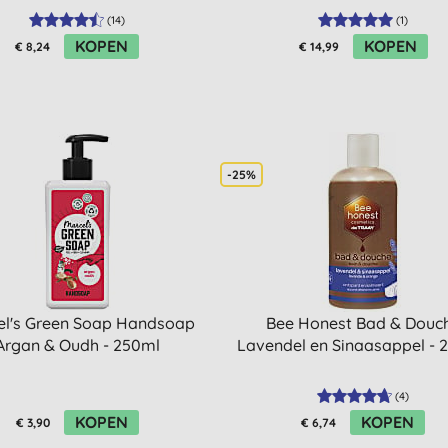
(
14
)
(
1
)
KOPEN
KOPEN
€ 8,24
€ 14,99
-25%
el's Green Soap Handsoap
Bee Honest Bad & Douc
Argan & Oudh - 250ml
Lavendel en Sinaasappel -
(
4
)
KOPEN
KOPEN
€ 3,90
€ 6,74