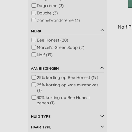
Dagcrème (3)
Douche (3)
Zonnebrandcrème (3)
Naif P
Baby bad, shampoo en
MERK
mondverzorging (2)
Bee Honest (20)
Conditioner (2)
Marcel´s Green Soap (2)
Doekjes zonder plastic (2)
Naif (13)
Aftersun (1)
Gezicht reiniging (1)
AANBIEDINGEN
Multi-taskers (1)
Vloeibaar wasmiddel (1)
25% korting op Bee Honest (19)
Was (1)
25% korting op was musthaves
(1)
Was – kleur (1)
30% korting op Bee Honest
Was – wit (1)
zepen (1)
Zeep (1)
HUID TYPE
HAAR TYPE