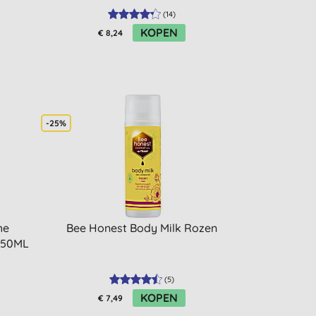
(
14
)
KOPEN
€ 8,24
-25%
he
Bee Honest Body Milk Rozen
 250ML
(
5
)
KOPEN
€ 7,49