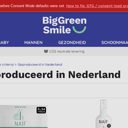
How to fix: GTG / consent load o
before Consent Mode defaults were set.
SCHRIJF ME IN!
BABY
MANNEN
GEZONDHEID
SCHOONMA
CO2 neutrale levering
e criteria
Geproduceerd in Nederland
roduceerd in Nederland