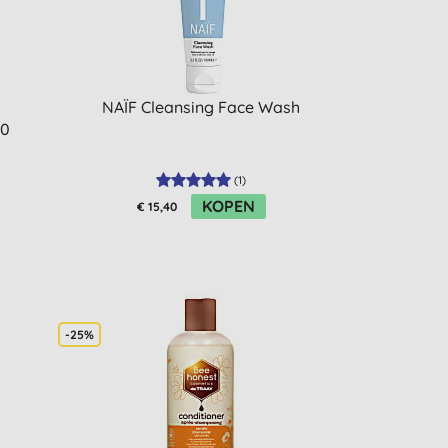
NAÏF Cleansing Face Wash
50
(
1
)
KOPEN
€ 15,40
-25%