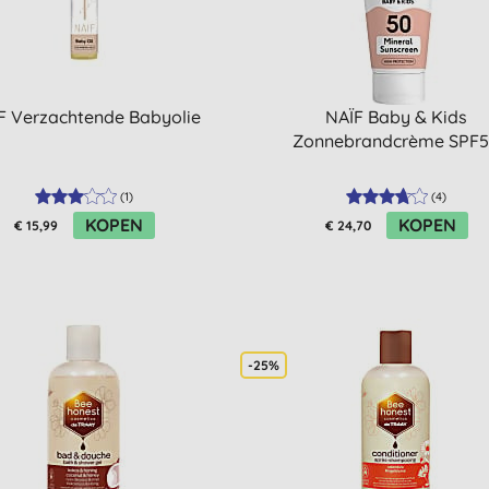
F Verzachtende Babyolie
NAÏF Baby & Kids
Zonnebrandcrème SPF
(
1
)
(
4
)
KOPEN
KOPEN
€ 15,99
€ 24,70
-25%