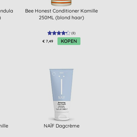
endula
Bee Honest Conditioner Kamille
)
250ML (blond haar)
(
8
)
KOPEN
€ 7,49
ille
NAÏF Dagcrème