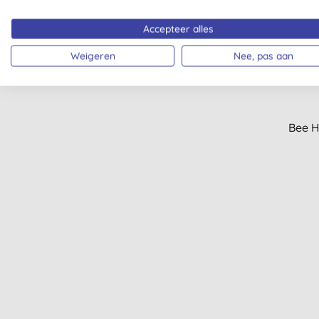
-25%
Accepteer alles
Weigeren
Nee, pas aan
Bee H