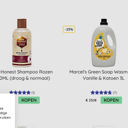
-25%
 Honest Shampoo Rozen
Marcel's Green Soap Wasm
0ML (droog & normaal)
Vanille & Katoen 3L
(
1
)
(
7
)
KOPEN
KOPEN
€ 6,97
€ 23,18
ze
ldige
bruiken