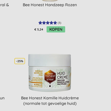
ral &
Bee Honest Handzeep Rozen
(
3
)
KOPEN
€ 5,24
-25%
Sun
Bee Honest Kamille Huidcrème
(normale tot gevoelige huid)