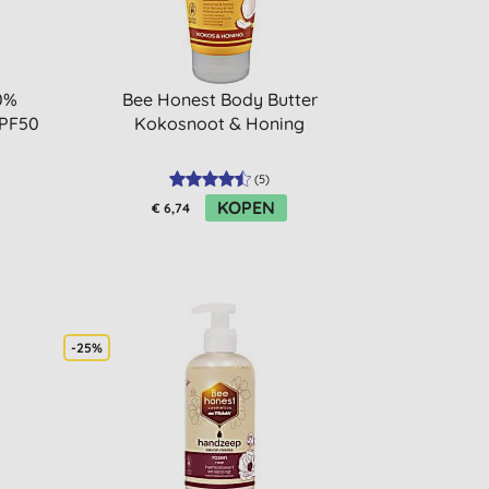
0%
Bee Honest Body Butter
SPF50
Kokosnoot & Honing
(
5
)
KOPEN
€ 6,74
-25%