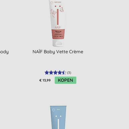
Body
NAÏF Baby Vette Crème
(
3
)
KOPEN
€ 13,99