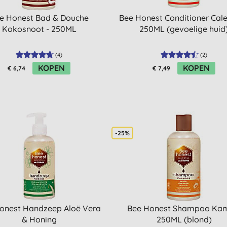
e Honest Bad & Douche
Bee Honest Conditioner Cal
Kokosnoot - 250ML
250ML (gevoelige huid
(
4
)
(
2
)
KOPEN
KOPEN
€ 6,74
€ 7,49
-25%
onest Handzeep Aloë Vera
Bee Honest Shampoo Kam
& Honing
250ML (blond)