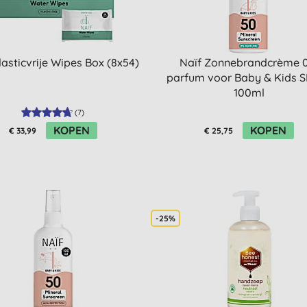
lasticvrije Wipes Box (8x54)
Naïf Zonnebrandcrème 
parfum voor Baby & Kids 
100ml
(
7
)
KOPEN
KOPEN
€ 33,99
€ 25,75
-25%