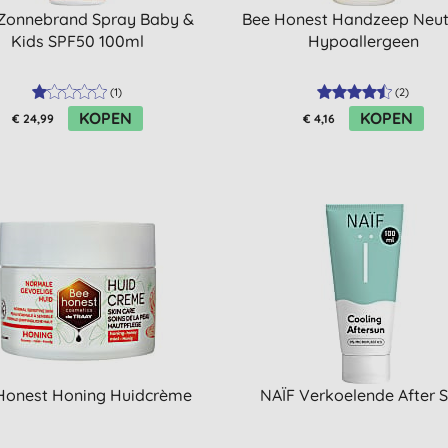
 Zonnebrand Spray Baby &
Bee Honest Handzeep Neut
Kids SPF50 100ml
Hypoallergeen
(
1
)
(
2
)
KOPEN
KOPEN
€ 24,99
€ 4,16
Honest Honing Huidcrème
NAÏF Verkoelende After 