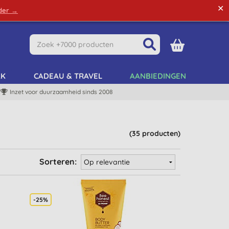
✕
rder →
Green Tips
Mijn Account
Mijn Lijst
AK
CADEAU & TRAVEL
AANBIEDINGEN
Inzet voor duurzaamheid sinds 2008
(35 producten)
Sorteren:
-25%