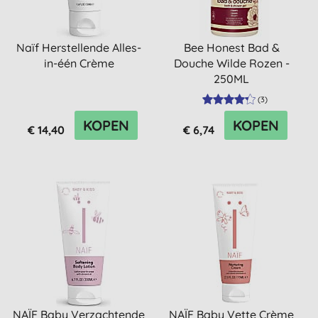
Naïf Herstellende Alles-
Bee Honest Bad &
in-één Crème
Douche Wilde Rozen -
250ML
(
3
)
KOPEN
KOPEN
€ 14,40
€ 6,74
NAÏF Baby Verzachtende
NAÏF Baby Vette Crème