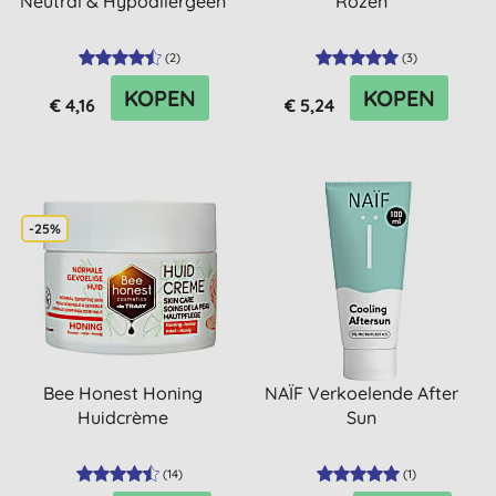
Neutral & Hypoallergeen
Rozen
(
2
)
(
3
)
KOPEN
KOPEN
€ 4,16
€ 5,24
-25%
Bee Honest Honing
NAÏF Verkoelende After
Huidcrème
Sun
(
14
)
(
1
)