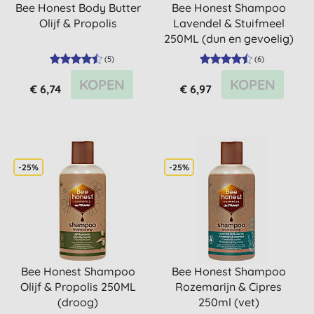
Bee Honest Body Butter
Bee Honest Shampoo
Olijf & Propolis
Lavendel & Stuifmeel
250ML (dun en gevoelig)
(
5
)
(
6
)
KOPEN
KOPEN
€ 6,74
€ 6,97
-25%
-25%
Bee Honest Shampoo
Bee Honest Shampoo
Olijf & Propolis 250ML
Rozemarijn & Cipres
(droog)
250ml (vet)