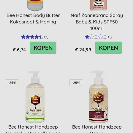
Bee Honest Body Butter
Naïf Zonnebrand Spray
Kokosnoot & Honing
Baby & Kids SPF50
100ml
(
5
)
(
1
)
KOPEN
KOPEN
€ 6,74
€ 24,99
-25%
-25%
Bee Honest Handzeep
Bee Honest Handzeep