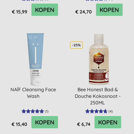
KOPEN
KOPEN
€ 15,99
€ 24,70
-25%
NAÏF Cleansing Face
Bee Honest Bad &
Wash
Douche Kokosnoot -
250ML
(
1
)
(
4
)
KOPEN
KOPEN
€ 15,40
€ 6,74