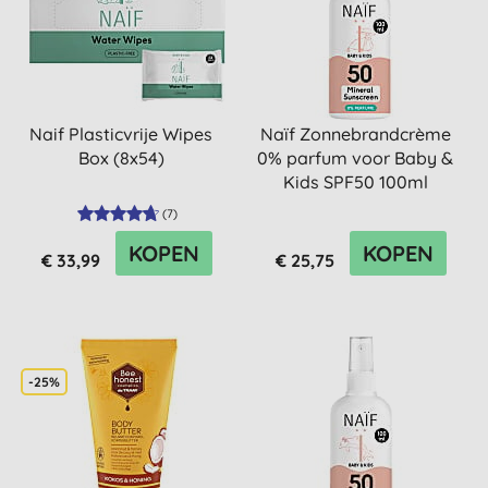
Naif Plasticvrije Wipes
Naïf Zonnebrandcrème
Box (8x54)
0% parfum voor Baby &
Kids SPF50 100ml
(
7
)
KOPEN
KOPEN
€ 33,99
€ 25,75
-25%