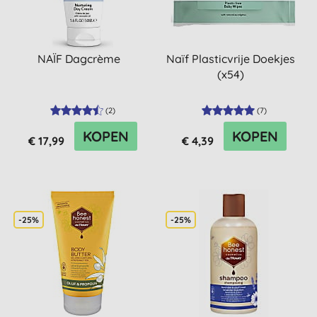
NAÏF Dagcrème
Naïf Plasticvrije Doekjes
(x54)
(
2
)
(
7
)
KOPEN
KOPEN
€ 17,99
€ 4,39
-25%
-25%