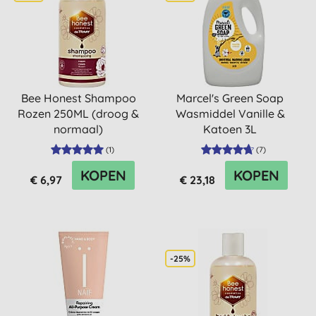
Bee Honest Shampoo
Marcel's Green Soap
Rozen 250ML (droog &
Wasmiddel Vanille &
normaal)
Katoen 3L
(
1
)
(
7
)
KOPEN
KOPEN
€ 6,97
€ 23,18
-25%