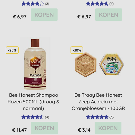
(
2
)
(
4
)
KOPEN
KOPEN
€ 6,97
€ 6,97
-25%
-30%
Bee Honest Shampoo
De Traay Bee Honest
Rozen 500ML (droog &
Zeep Acarcia met
normaal)
Oranjebloesem - 100GR
(
4
)
(
3
)
KOPEN
KOPEN
€ 11,47
€ 3,14