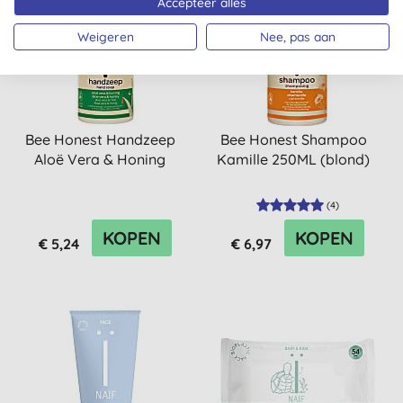
Accepteer alles
-25%
-25%
Weigeren
Nee, pas aan
Bee Honest Handzeep
Bee Honest Shampoo
Aloë Vera & Honing
Kamille 250ML (blond)
(
4
)
KOPEN
KOPEN
€ 5,24
€ 6,97