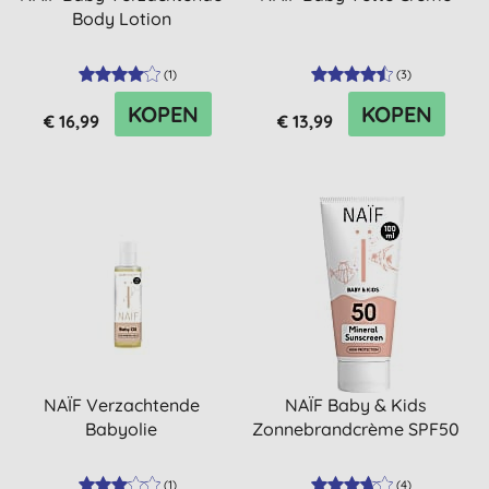
Body Lotion
(
1
)
(
3
)
KOPEN
KOPEN
€ 16,99
€ 13,99
NAÏF Verzachtende
NAÏF Baby & Kids
Babyolie
Zonnebrandcrème SPF50
(
1
)
(
4
)