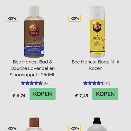
-25%
-25%
Bee Honest Bad &
Bee Honest Body Milk
Douche Lavendel en
Rozen
Sinaasappel - 250ML
(
4
)
(
5
)
KOPEN
KOPEN
€ 6,74
€ 7,49
-25%
-25%