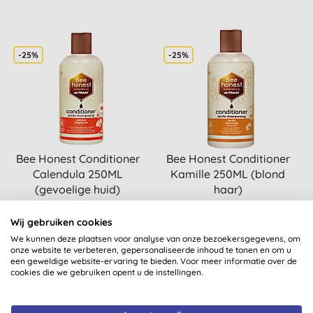
-25%
-25%
Bee Honest Conditioner
Bee Honest Conditioner
Calendula 250ML
Kamille 250ML (blond
(gevoelige huid)
haar)
(
2
)
(
8
)
Wij gebruiken cookies
KOPEN
KOPEN
€ 7,49
€ 7,49
We kunnen deze plaatsen voor analyse van onze bezoekersgegevens, om
onze website te verbeteren, gepersonaliseerde inhoud te tonen en om u
een geweldige website-ervaring te bieden. Voor meer informatie over de
cookies die we gebruiken opent u de instellingen.