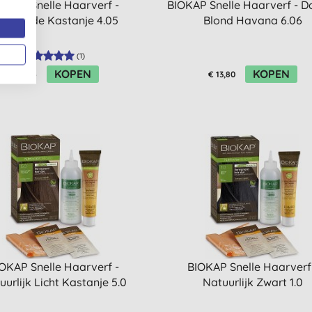
OKAP Snelle Haarverf -
BIOKAP Snelle Haarverf - D
hocolade Kastanje 4.05
Blond Havana 6.06
(
1
)
KOPEN
KOPEN
€ 17,25
€ 13,80
OKAP Snelle Haarverf -
BIOKAP Snelle Haarverf
uurlijk Licht Kastanje 5.0
Natuurlijk Zwart 1.0