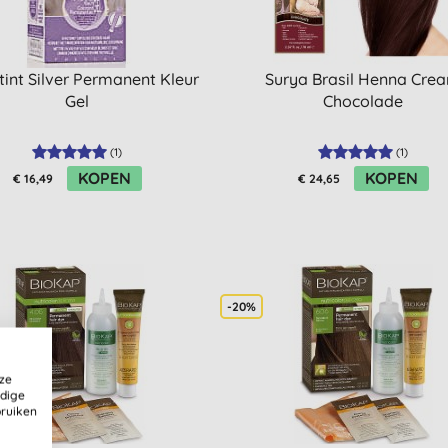
tint Silver Permanent Kleur
Surya Brasil Henna Cre
Gel
Chocolade
(
1
)
(
1
)
KOPEN
KOPEN
€ 16,49
€ 24,65
-20%
ze
ldige
bruiken