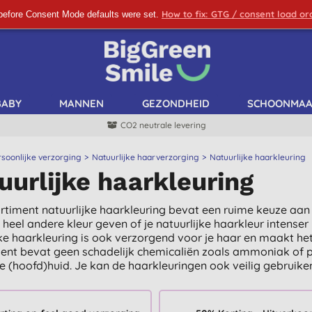
How to fix: GTG / consent load o
before Consent Mode defaults were set.
SCHRIJF ME IN!
BABY
MANNEN
GEZONDHEID
SCHOONMA
CO2 neutrale levering
rsoonlijke verzorging
Natuurlijke haarverzorging
Natuurlijke haarkleuring
uurlijke haarkleuring
rtiment natuurlijke haarkleuring bevat een ruime keuze aan 
 heel andere kleur geven of je natuurlijke haarkleur inten
jke haarkleuring is ook verzorgend voor je haar en maakt he
ent bevat geen schadelijk chemicaliën zoals ammoniak of pe
e (hoofd)huid. Je kan de haarkleuringen ook veilig gebruike