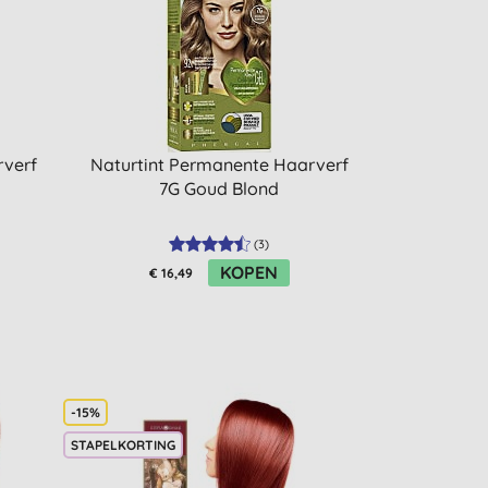
rverf
Naturtint Permanente Haarverf
7G Goud Blond
(
3
)
KOPEN
€ 16,49
-15%
STAPELKORTING