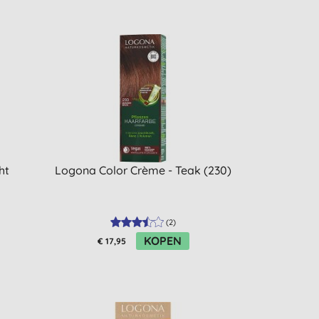
ht
Logona Color Crème - Teak (230)
(
2
)
KOPEN
€ 17,95