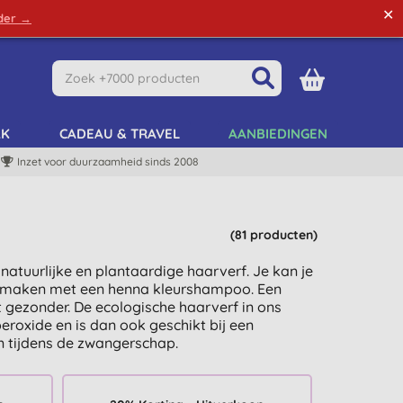
✕
rder →
Green Tips
Mijn Account
Mijn Lijst
AK
CADEAU & TRAVEL
AANBIEDINGEN
Inzet voor duurzaamheid sinds 2008
(81 producten)
natuurlijke en plantaardige haarverf. Je kan je
ser maken met een henna kleurshampoo. Een
t gezonder. De ecologische haarverf in ons
roxide en is dan ook geschikt bij een
n tijdens de zwangerschap.