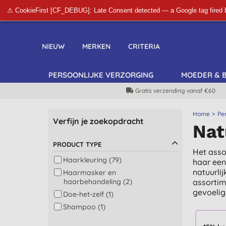
⚠ CookieFirst [CF_DEBUG]: Late Consent detected — a Google tag fired 
NIEUW
MERKEN
CRITERIA
PERSOONLIJKE VERZORGING
MOEDER & 
Gratis verzending vanaf €60
Home
Pe
Verfijn je zoekopdracht
Nat
PRODUCT TYPE
Het asso
Haarkleuring (79)
haar een
natuurli
Haarmasker en
haarbehandeling (2)
assortim
gevoelig
Doe-het-zelf (1)
Shampoo (1)