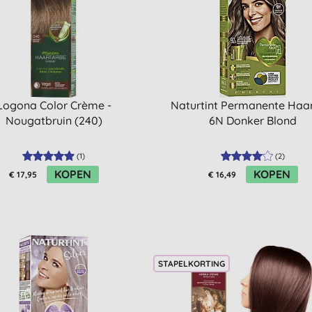
Logona Color Crème -
Naturtint Permanente Haa
Nougatbruin (240)
6N Donker Blond
(
1
)
(
2
)
KOPEN
KOPEN
€ 17,95
€ 16,49
STAPELKORTING