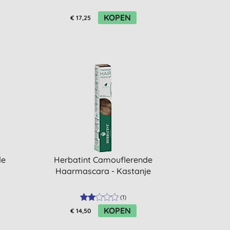
KOPEN
€ 17,25
de
Herbatint Camouflerende
Haarmascara - Kastanje
(
1
)
KOPEN
€ 14,50