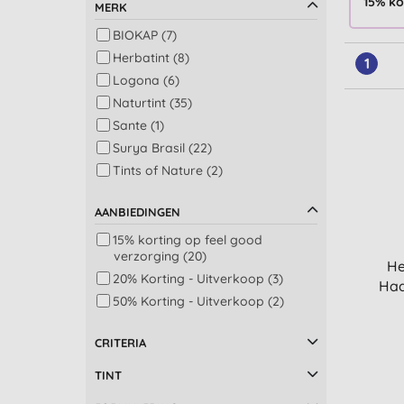
15% ko
MERK
BIOKAP (7)
Herbatint (8)
1
Logona (6)
Naturtint (35)
Sante (1)
Surya Brasil (22)
Tints of Nature (2)
AANBIEDINGEN
15% korting op feel good
verzorging (20)
He
20% Korting - Uitverkoop (3)
Haa
50% Korting - Uitverkoop (2)
CRITERIA
TINT