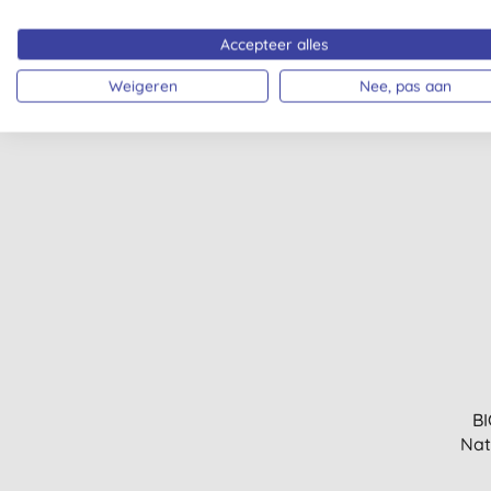
BI
C
Accepteer alles
Weigeren
Nee, pas aan
BI
Nat