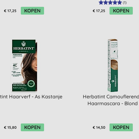
(
1
)
KOPEN
KOPEN
€ 17,25
€ 17,25
int Haarverf - As Kastanje
Herbatint Camoufleren
Haarmascara - Blond
KOPEN
KOPEN
€ 15,80
€ 14,50