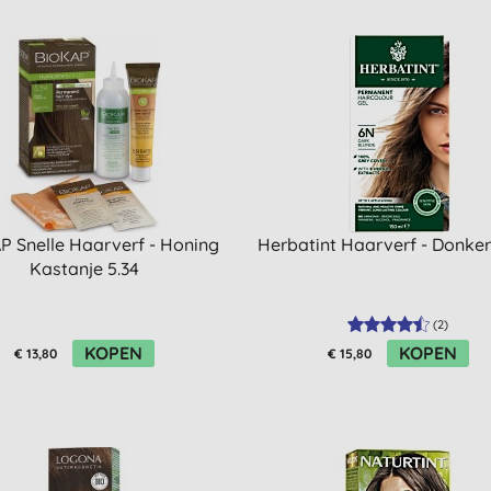
P Snelle Haarverf - Honing
Herbatint Haarverf - Donke
Kastanje 5.34
(
2
)
KOPEN
KOPEN
€ 13,80
€ 15,80