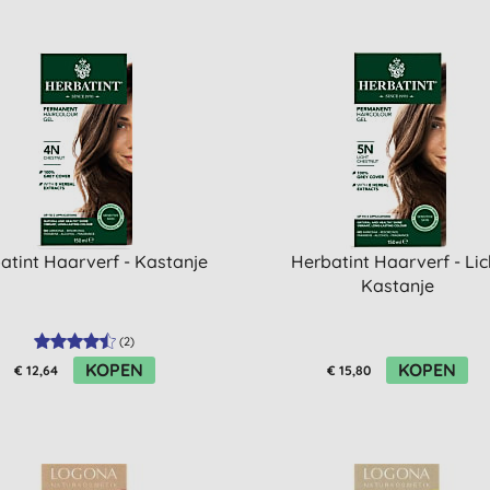
atint Haarverf - Kastanje
Herbatint Haarverf - Lic
Kastanje
(
2
)
KOPEN
KOPEN
€ 12,64
€ 15,80