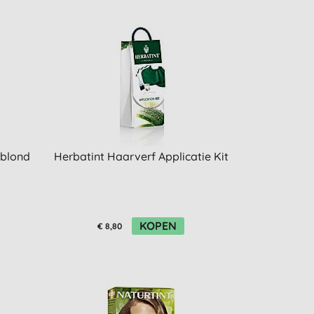
rblond
Herbatint Haarverf Applicatie Kit
KOPEN
€ 8,80