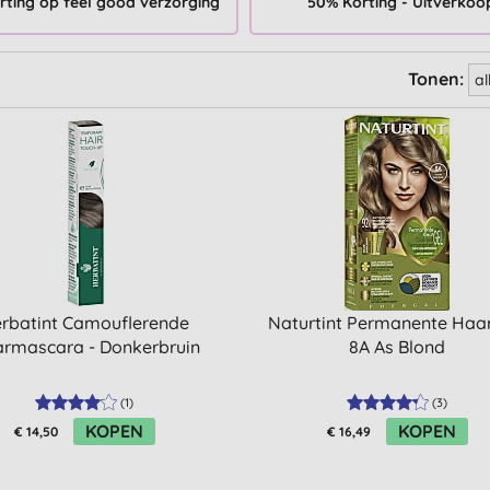
rting op feel good verzorging
50% Korting - Uitverkoo
Tonen:
rbatint Camouflerende
Naturtint Permanente Haa
rmascara - Donkerbruin
8A As Blond
(
1
)
(
3
)
KOPEN
KOPEN
€ 14,50
€ 16,49