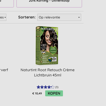
p
20% Korting - Uitverkoop
Sorteren:
rverf
Naturtint Root Retouch Crème
Lichtbruin 45ml
(
3
)
KOPEN
€ 10,49