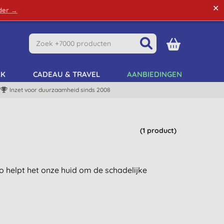
✕
rder →
Green Tips
Mijn Account
Mijn Lijst
AK
CADEAU & TRAVEL
AANBIEDINGEN
Inzet voor duurzaamheid sinds 2008
(1 product)
Zo helpt het onze huid om de schadelijke