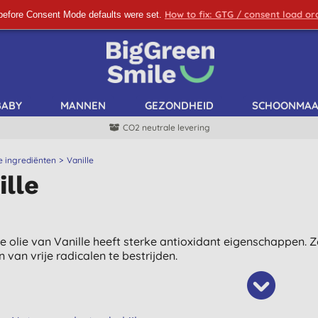
How to fix: GTG / consent load o
before Consent Mode defaults were set.
SCHRIJF ME IN!
BABY
MANNEN
GEZONDHEID
SCHOONMA
CO2 neutrale levering
e ingrediënten
Vanille
ille
le olie van Vanille heeft sterke antioxidant eigenschappen. 
 van vrije radicalen te bestrijden.