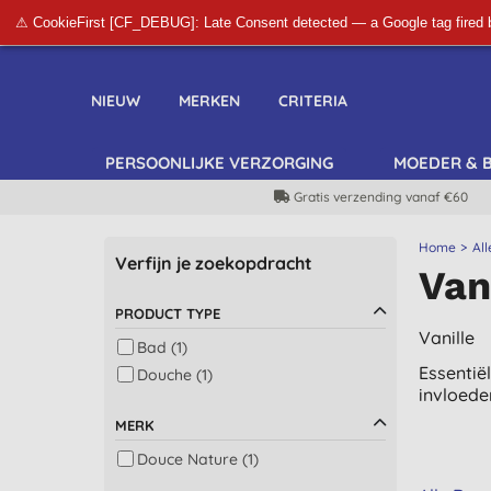
⚠ CookieFirst [CF_DEBUG]: Late Consent detected — a Google tag fired 
NIEUW
MERKEN
CRITERIA
PERSOONLIJKE VERZORGING
MOEDER & 
Gratis verzending vanaf €60
Home
All
Verfijn je zoekopdracht
Van
PRODUCT TYPE
Vanille
Bad (1)
Essentië
Douche (1)
invloeden
MERK
Douce Nature (1)