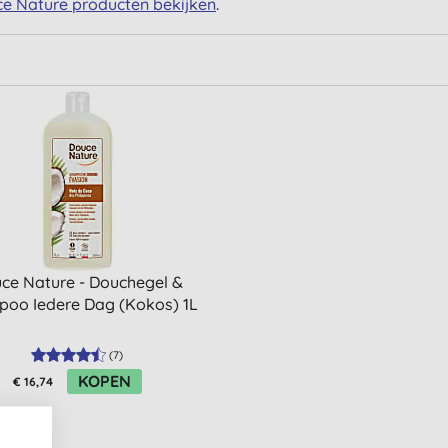
ce Nature producten bekijken
.
ce Nature - Douchegel &
oo Iedere Dag (Kokos) 1L
(
7
)
KOPEN
€ 16,74