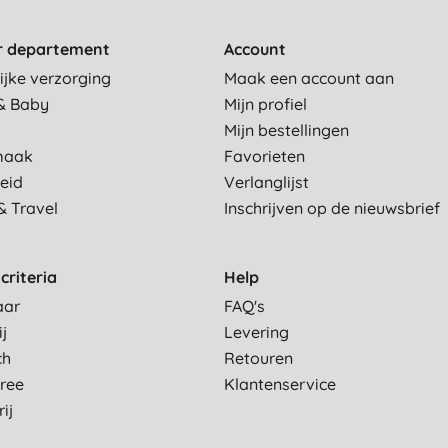
r departement
Account
ijke verzorging
Maak een account aan
& Baby
Mijn profiel
Mijn bestellingen
maak
Favorieten
eid
Verlanglijst
& Travel
Inschrijven op de nieuwsbrief
criteria
Help
aar
FAQ's
ij
Levering
ch
Retouren
Free
Klantenservice
ij