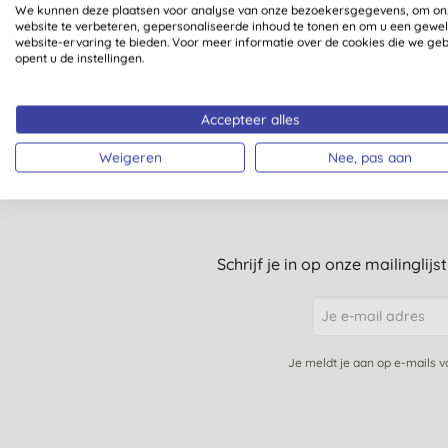
We kunnen deze plaatsen voor analyse van onze bezoekersgegevens, om on
website te verbeteren, gepersonaliseerde inhoud te tonen en om u een gewe
website-ervaring te bieden. Voor meer informatie over de cookies die we ge
1
opent u de instellingen.
Accepteer alles
Weigeren
Nee, pas aan
Schrijf je in op onze mailinglij
Je meldt je aan op e-mails 