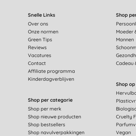
Snelle Links
Shop pe
Over ons
Persoonl
Onze normen
Moeder 
Green Tips
Mannen
Reviews
Schoon
Vacatures
Gezondh
Contact
Cadeau 
Affiliate programma
Kinderdagverblijven
Shop op 
Hervulb
Shop per categorie
Plasticvr
Shop per merk
Biologis
Shop nieuwe producten
Cruelty 
Shop bestsellers
Parfumvr
Shop navulverpakkingen
Vegan