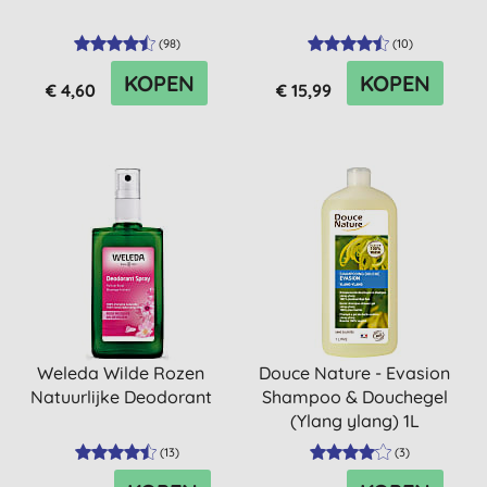
(
98
)
(
10
)
KOPEN
KOPEN
€ 4,60
€ 15,99
Weleda Wilde Rozen
Douce Nature - Evasion
Natuurlijke Deodorant
Shampoo & Douchegel
(Ylang ylang) 1L
(
13
)
(
3
)