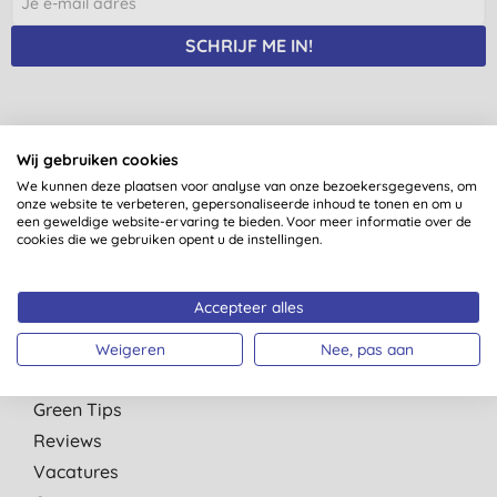
SCHRIJF ME IN!
Je meldt je aan op e-mails van Big Green Smile Europe. Zie ons
Wij gebruiken cookies
privacybeleid
. Je kan je te allen tijde uitschrijven.
Algemene
We kunnen deze plaatsen voor analyse van onze bezoekersgegevens, om
voorwaarden
.
onze website te verbeteren, gepersonaliseerde inhoud te tonen en om u
een geweldige website-ervaring te bieden. Voor meer informatie over de
cookies die we gebruiken opent u de instellingen.
Accepteer alles
Snelle Links
Over ons
Weigeren
Nee, pas aan
Onze normen
Green Tips
Reviews
Vacatures