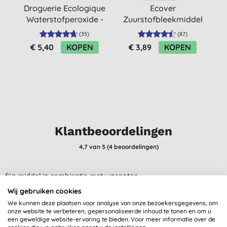
Droguerie Ecologique
Ecover
Waterstofperoxide -
Zuurstofbleekmiddel
Sodium Percarbonate
(
35
)
(
87
)
1KG
€ 5,40
KOPEN
€ 3,89
KOPEN
Klantbeoordelingen
4,7
van 5 (
4
beoordelingen
)
fijn middel in combinatie met wasnoten
A., Leidschendam
Wij gebruiken cookies
We kunnen deze plaatsen voor analyse van onze bezoekersgegevens, om
18-4-2023
onze website te verbeteren, gepersonaliseerde inhoud te tonen en om u
een geweldige website-ervaring te bieden. Voor meer informatie over de
Heel blij met dit product. Ik gebruik het voor de witte was bij het