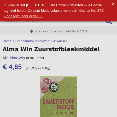
✕
⚠ CookieFirst [CF_DEBUG]: Late Consent detected — a Google
How to fix: GTG
tag fired before Consent Mode defaults were set.
/ consent load order →
Inzet voor duurzaamheid sinds 2008
Home
Schoonmaakproducten
Afwassen
Alma Win Zuurstofbleekmiddel
Alle
AlmaWin
producten
€ 4,85
(€ 0,97 per 100g)