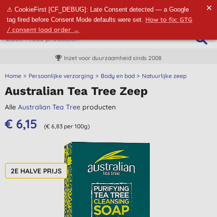
✕
⚠ CookieFirst [CF_DEBUG]: Late Consent detected — a Google
How to fix: GTG
tag fired before Consent Mode defaults were set.
/ consent load order →
Inzet voor duurzaamheid sinds 2008
Home
Persoonlijke verzorging
Body en bad
Natuurlijke zeep
Australian Tea Tree Zeep
Alle
Australian Tea Tree
producten
€ 6,15
(€ 6,83 per 100g)
2E HALVE PRIJS