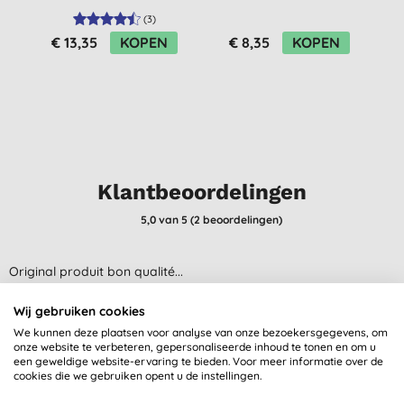
(
3
)
€ 13,35
KOPEN
€ 8,35
KOPEN
Klantbeoordelingen
5,0
van 5 (
2
beoordelingen
)
Original produit bon qualité...
U. P., EGHEZEE
Wij gebruiken cookies
29-7-2023
We kunnen deze plaatsen voor analyse van onze bezoekersgegevens, om
onze website te verbeteren, gepersonaliseerde inhoud te tonen en om u
Super!
een geweldige website-ervaring te bieden. Voor meer informatie over de
cookies die we gebruiken opent u de instellingen.
H. N., Dinant