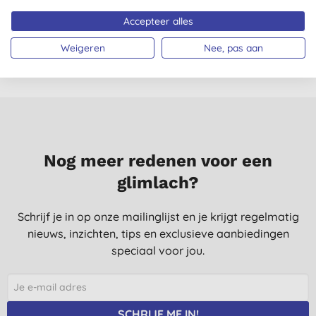
23-8-2017
Accepteer alles
Alle beoordelingen komen van geverifieerde klanten
Weigeren
Nee, pas aan
gecontacteerd na aankoop.
Nog meer redenen voor een
glimlach?
Schrijf je in op onze mailinglijst en je krijgt regelmatig
nieuws, inzichten, tips en exclusieve aanbiedingen
speciaal voor jou.
SCHRIJF ME IN!